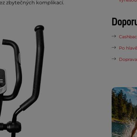
ez zbytečných komplikací.
Dopor
Cashback
Po hlavě
Doprava 