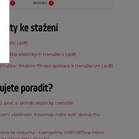
yužití
domácí
nty ke stažení
použití (.pdf)
 Údržba eliptických trenažérů (.pdf)
říručka - Mobilní fitness aplikace k trenažerům (.pdf)
ujete poradit?
, proč si pořídit eliptický trenažér
icemi všednosti: Kinomap mění svět domácího
óna ve vzduchu - trampolíny inSPORTline Irbiso
do oblak děti i dospělé