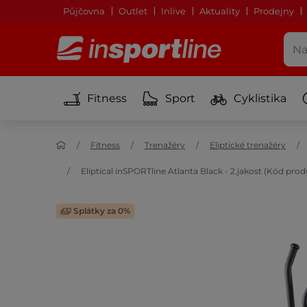
Půjčovna
Outlet
Inlive
Aktuality
Prodejny
Fitness
Sport
Cyklistika
Fitness
Trenažéry
Eliptické trenažéry
Eliptical inSPORTline Atlanta Black - 2.jakost (Kód pro
Splátky za 0%