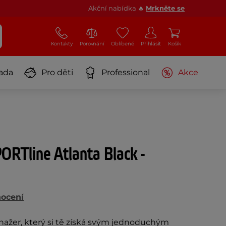
Akční nabídka 🔥
Mrkněte se
Kontakty
Porovnání
Oblíbené
Přihlásit
Košík
ada
Pro děti
Professional
Akce
PORTline Atlanta Black -
nocení
nažer, který si tě získá svým jednoduchým