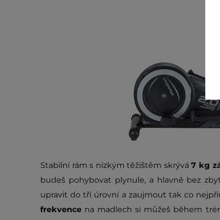
Stabilní rám s nízkým těžištěm skrývá
7 kg z
budeš pohybovat plynule, a hlavně bez zb
upravit do tří úrovní a zaujmout tak co nejpři
frekvence
na madlech si můžeš během tréni