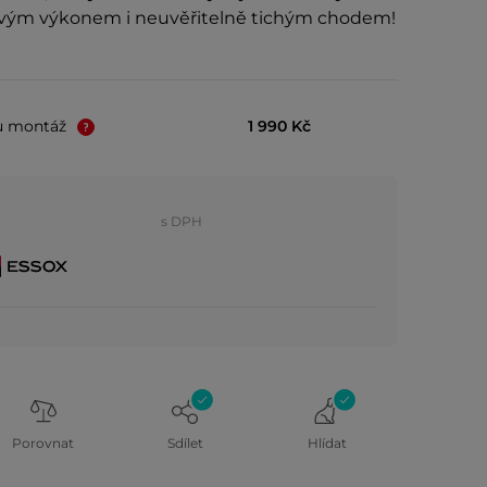
ivým výkonem i neuvěřitelně tichým chodem!
u montáž
1 990 Kč
s DPH
Porovnat
Sdílet
Hlídat