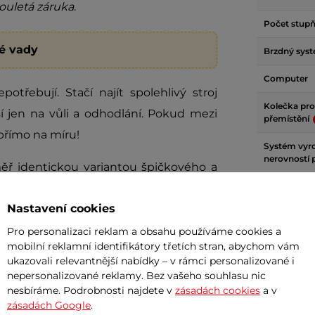
ouletá záruka
.
Počet stupň
ké vady
Brzdný sys
Computer
třebují. Stačí najít spolehlivý stroj
Kolečka pr
 jen na vůli a odhodlání. Pokud mezi
přemístění
 přímo na míru!
Systém vyr
nerovností
ěř identickou variantou špičkového a
Snímače fre
Atlanta
– s tím rozdílem, že zátěž se
rukojetích
Nastavení cookies
Rozměry po
Pro personalizaci reklam a obsahu používáme cookies a
mobilní reklamní identifikátory třetích stran, abychom vám
Maximální v
ukazovali relevantnější nabídky – v rámci personalizované i
nepersonalizované reklamy. Bez vašeho souhlasu nic
nesbíráme. Podrobnosti najdete v
zásadách cookies
a v
Hmotnost
zásadách Google
.