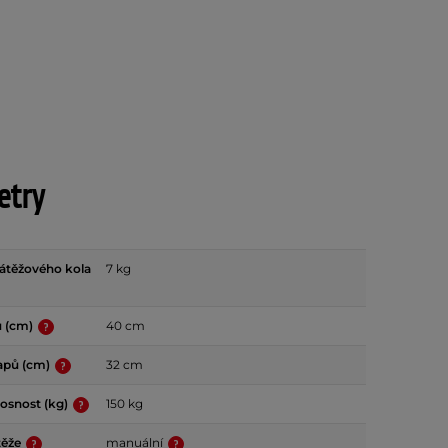
etry
átěžového kola
7 kg
u (cm)
40 cm
apů (cm)
32 cm
osnost (kg)
150 kg
těže
manuální