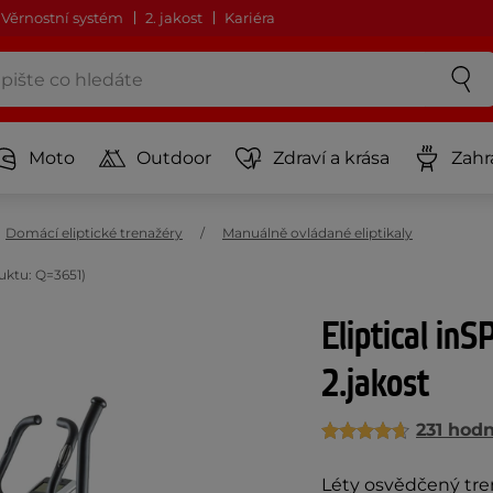
Věrnostní systém
2. jakost
Kariéra
Moto
Outdoor
Zdraví a krása
Zahr
Domácí eliptické trenažéry
Manuálně ovládané eliptikaly
duktu: Q=3651)
Eliptical inS
2.jakost
231 hod
Léty osvědčený tre