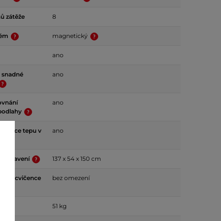
ů zátěže
8
tém
magnetický
ano
o snadné
ano
ovnání
ano
 podlahy
kvence tepu v
ano
 sestavení
137 x 54 x 150 cm
ýška cvičence
bez omezení
51 kg