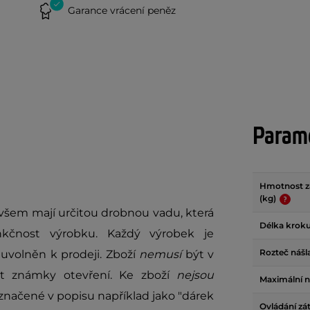
Garance vrácení peněz
Param
Hmotnost z
(kg)
ovšem mají určitou drobnou vadu, která
Délka krok
kčnost výrobku. Každý výrobek je
Rozteč nášl
uvolněn k prodeji. Zboží
nemusí
být v
it známky otevření. Ke zboží
nejsou
Maximální n
načené v popisu například jako "dárek
Ovládání zá