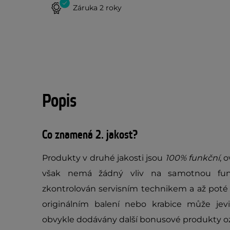
Záruka 2 roky
Popis
Co znamená 2. jakost?
Produkty v druhé jakosti jsou
100% funkční
, 
však nemá žádný vliv na samotnou fun
zkontrolován servisním technikem a až poté 
originálním balení nebo krabice může jev
obvykle dodávány další bonusové produkty oz