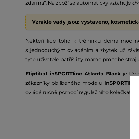
zdarma". Na zboží se automaticky vztahuje
dv
Vzniklé vady jsou: vystaveno, kosmetic
Někteří lidé toho k tréninku doma moc nepo
s jednoduchým ovládáním a zbytek už závisí
tyto uživatele patříš i ty, máme pro tebe stroj
Eliptikal inSPORTline Atlanta Black
je tém
zákazníky oblíbeného modelu
inSPORTline 
ovládá ručně pomocí regulačního kolečka!