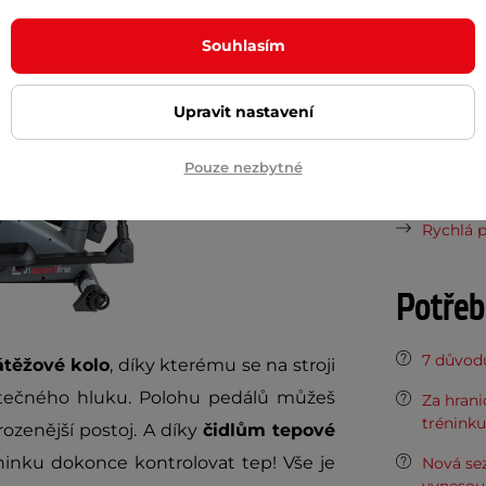
Kategorie v
Souhlasím
Dokume
Upravit nastavení
Návod k 
Pouze nezbytné
Manuál -
Rychlá p
Potřeb
7 důvodů
átěžové kolo
, díky kterému se na stroji
ytečného hluku. Polohu pedálů můžeš
Za hran
tréninku
rozenější postoj. A díky
čidlům tepové
nku dokonce kontrolovat tep! Vše je
Nová sez
vynesou 