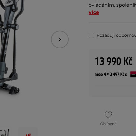
ovládáním, spolehl
více
Požaduji odborno
Následující
13 990 Kč
nebo 4 × 3 497 Kč s
Oblíbené