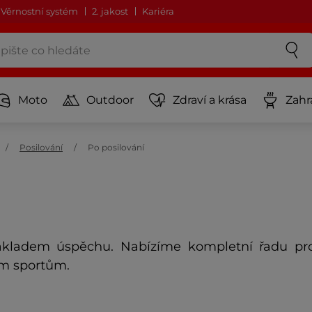
Věrnostní systém
2. jakost
Kariéra
Moto
Outdoor
Zdraví a krása
Zahr
Posilování
Po posilování
kladem úspěchu. Nabízíme kompletní řadu prod
vým sportům.