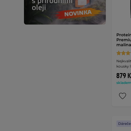
Protei
Premiu
malin
Nejkvali
kousky l
879 K
skladem 
Dáreče