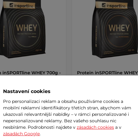
n inSPORTline WHEY 700g -
Protein inSPORTline WHEY
a
slaný karamel
5
(20)
5
(20)
Nastavení cookies
kový proteinový koncentrát -
Syrovátkový proteinový koncentr
 bílkovin, čistý a vysoce …
přes 77% bílkovin, čistý a vysoce 
Pro personalizaci reklam a obsahu používáme cookies a
mobilní reklamní identifikátory třetích stran, abychom vám
č
849 Kč
ukazovali relevantnější nabídky – v rámci personalizované i
– 11.8. u Vás
skladem – 11.8. u Vás
nepersonalizované reklamy. Bez vašeho souhlasu nic
nesbíráme. Podrobnosti najdete v
zásadách cookies
a v
Detail
Detai
zásadách Google
.