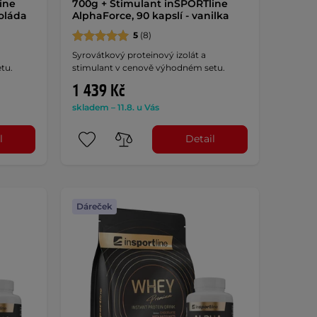
ine
700g + Stimulant inSPORTline
koláda
AlphaForce, 90 kapslí - vanilka
5
(8)
Syrovátkový proteinový izolát a
tu.
stimulant v cenově výhodném setu.
1 439 Kč
skladem – 11.8. u Vás
l
Detail
Dáreček