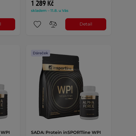
1 289 Kč
skladem – 11.8. u Vás
l
Detail
Dáreček
e WPI
SADA: Protein inSPORTline WPI