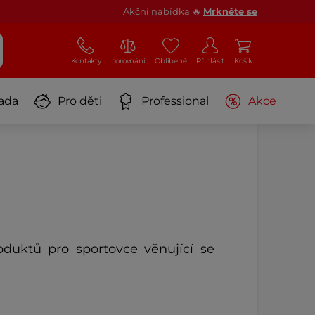
Akční nabídka 🔥
Mrkněte se
Kontakty
porovnání
Oblíbené
Přihlásit
Košík
ada
Pro děti
Professional
Akce
uktů pro sportovce věnující se