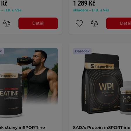
 Kč
1 289 Kč
– 11.8. u Vás
skladem – 11.8. u Vás
Detail
Detai
k
Dáreček
k stravy inSPORTline
SADA: Protein inSPORTlin