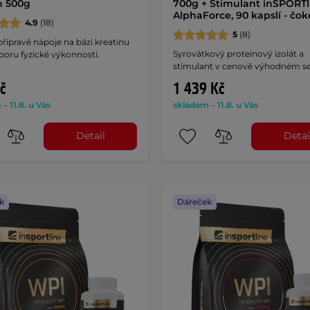
n 500g
700g + Stimulant inSPORTl
AlphaForce, 90 kapslí - čo
4.9
(18)
5
(8)
řípravě nápoje na bázi kreatinu
Syrovátkový proteinový izolát a
poru fyzické výkonnosti.
stimulant v cenově výhodném se
č
1 439 Kč
– 11.8. u Vás
skladem – 11.8. u Vás
Detail
Detai
k
Dáreček