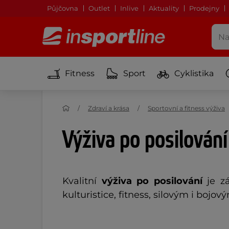
Půjčovna
Outlet
Inlive
Aktuality
Prodejny
Fitness
Sport
Cyklistika
Zdraví a krása
Sportovní a fitness výživa
Výživa po posilování
Kvalitní
výživa po posilování
je zá
kulturistice, fitness, silovým i bojo