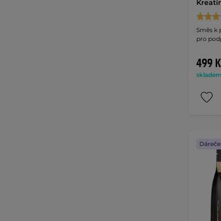
Kreati
Směs k p
pro pod
499 K
skladem 
Dáreče