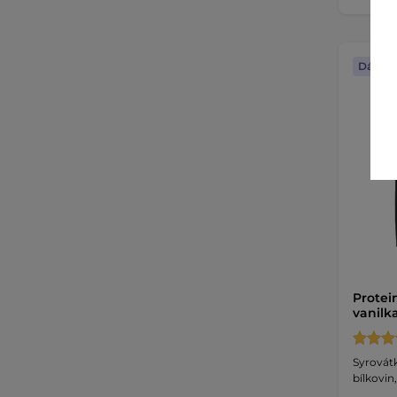
Dáreče
Protei
vanilk
Syrovátk
bílkovin,