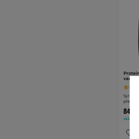
Protei
vanilk
Syrovát
přes 77%
849 K
skladem 