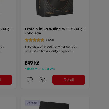
 700g -
Protein inSPORTline WHEY 700g -
čokoláda
5
(20)
át -
Syrovátkový proteinový koncentrát -
…
přes 77% bílkovin, čistý a vysoce …
849 Kč
skladem – 11.8. u Vás
l
Detail
Dáreček