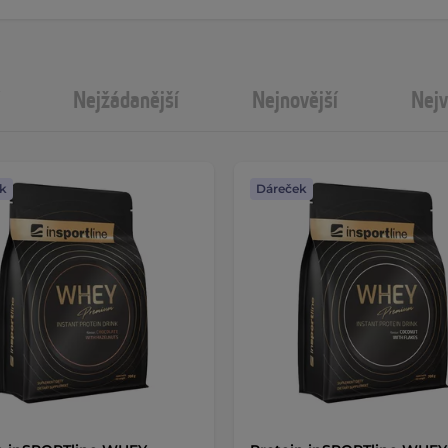
Nejžádanější
Nejnovější
Nejv
k
Dáreček