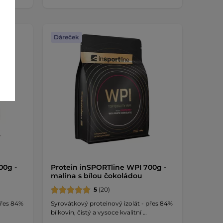
Dáreček
00g -
Protein inSPORTline WPI 700g -
malina s bílou čokoládou
5
(20)
přes 84%
Syrovátkový proteinový izolát - přes 84%
bílkovin, čistý a vysoce kvalitní …