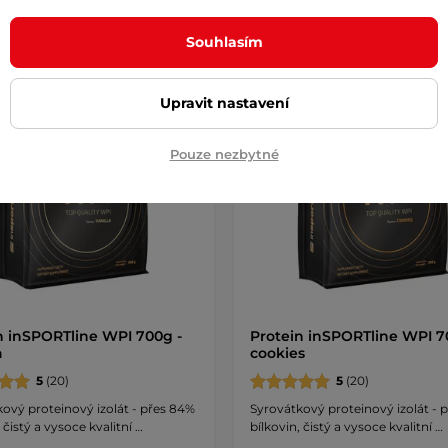
Souhlasím
k
Dáreček
Upravit nastavení
Pouze nezbytné
n inSPORTline WPI 700g -
Protein inSPORTline WPI 7
a
cookies
5
(20)
5
(20)
ový proteinový izolát - přes 84%
Syrovátkový proteinový izolát - 
 čistý a vysoce kvalitní …
bílkovin, čistý a vysoce kvalitní …