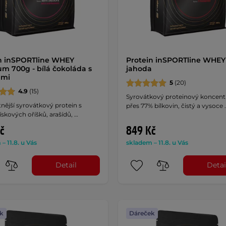
n inSPORTline WHEY
Protein inSPORTline WHEY
m 700g - bílá čokoláda s
jahoda
ami
5
(20)
4.9
(15)
Syrovátkový proteinový koncentr
tnější syrovátkový protein s
přes 77% bílkovin, čistý a vysoce 
ískových oříšků, arašídů, …
č
849 Kč
– 11.8. u Vás
skladem – 11.8. u Vás
Detail
Detai
k
Dáreček