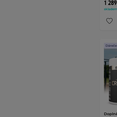
1 289
skladem 
Dáreče
Doplně