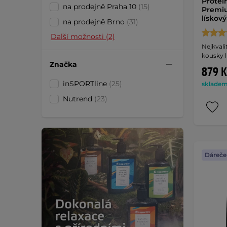
Protei
na prodejně Praha 10
(15)
Premiu
lískov
na prodejně Brno
(31)
Další možnosti (2)
Nejkvali
kousky l
Značka
879 K
inSPORTline
(25)
skladem 
Nutrend
(23)
Dáreče