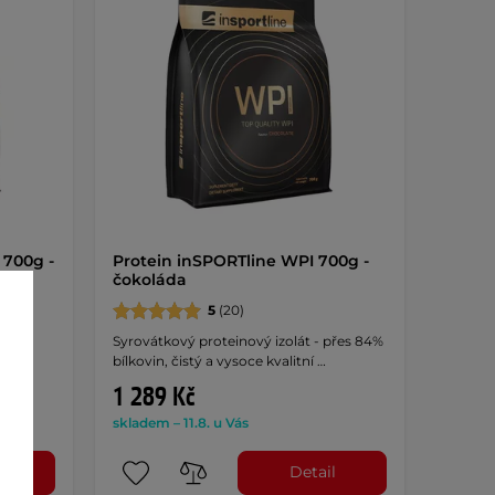
 700g -
Protein inSPORTline WPI 700g -
čokoláda
5
(20)
át -
Syrovátkový proteinový izolát - přes 84%
…
bílkovin, čistý a vysoce kvalitní …
1 289 Kč
skladem – 11.8. u Vás
l
Detail