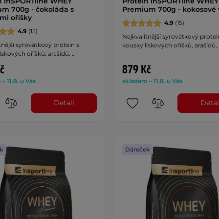
n inSPORTline WHEY
Protein inSPORTline WHEY
m 700g - čokoláda s
Premium 700g - kokosové 
ými oříšky
4.9
(15)
4.9
(15)
Nejkvalitnější syrovátkový protei
tnější syrovátkový protein s
kousky lískových oříšků, arašídů,
ískových oříšků, arašídů, …
č
879 Kč
– 11.8. u Vás
skladem – 11.8. u Vás
Detail
Detai
k
Dáreček