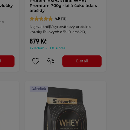
Protein inSPORTline WHEY
vločky
Premium 700g - bílá čokoláda s
arašídy
4.9
(15)
n s
Nejkvalitnější syrovátkový protein s
 …
kousky lískových oříšků, arašídů, …
879 Kč
skladem – 11.8. u Vás
l
Detail
Dáreček