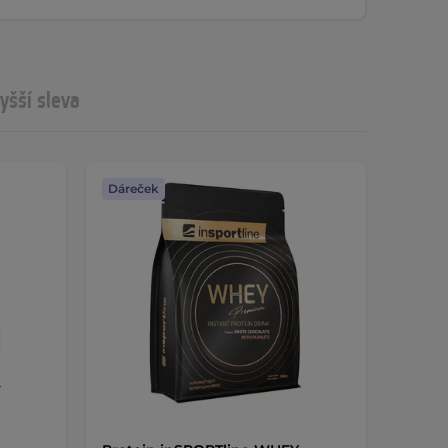
yšší sleva
Dáreček