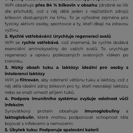
WPI obsahuje
přes 84 % bílkovin v obsahu
(drobně se liší
dle příchutě), což z něj dělá jeden z nejčistších zdrojů
bílkovin dostupných na trhu. To je výhodné zejména pro
fyzicky aktivní osoby, sportovce a ty, kteří dbají na zdravou
výživu.
2. Rychlé vstřebávání: Urychluje regeneraci svalů
WPI se
rychle vstřebává
, což znamená, že rychle dodává
esenciální aminokyseliny do vašich svalů. To urychluje
regeneraci a opravu poškozených svalových vláken po
tréninku.
3. Nízký obsah tuku a laktózy: ideální pro osoby s
intolerancí laktózy
WPI je
filtrován
, aby odstranil většinu tuku a laktózy, což z
něj dělá ideální zdroj bílkovin pro ty, kteří nesnášejí laktózu
nebo se snaží omezit příjem tuků.
4. Podpora imunitního systému: zvyšuje odolnost vůči
infekcím
Syrovátkový protein obsahuje
imunoglobuliny
a
laktoglobulin
, které mohou podporovat schopnost těla
bojovat s infekcemi a nemocemi.
5. Úbytek tuku: Podporuje spalování kalorií