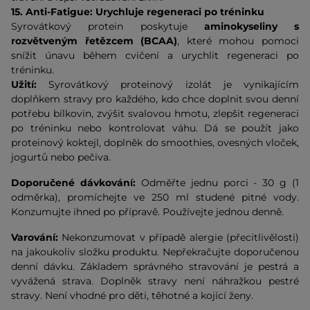
15. Anti-Fatigue: Urychluje regeneraci po tréninku
Syrovátkový protein poskytuje
aminokyseliny s
rozvětveným řetězcem (BCAA)
, které mohou pomoci
snížit únavu během cvičení a urychlit regeneraci po
tréninku.
Užití:
Syrovátkový proteinový izolát je vynikajícím
doplňkem stravy pro každého, kdo chce doplnit svou denní
potřebu bílkovin, zvýšit svalovou hmotu, zlepšit regeneraci
po tréninku nebo kontrolovat váhu. Dá se použít jako
proteinový koktejl, doplněk do smoothies, ovesných vloček,
jogurtů nebo pečiva.
Doporučené dávkování:
Odměřte jednu porci - 30 g (1
odměrka), promíchejte ve 250 ml studené pitné vody.
Konzumujte ihned po přípravě. Používejte jednou denně.
Varování:
Nekonzumovat v případě alergie (přecitlivělosti)
na jakoukoliv složku produktu. Nepřekračujte doporučenou
denní dávku. Základem správného stravování je pestrá a
vyvážená strava. Doplněk stravy není náhražkou pestré
stravy. Není vhodné pro děti, těhotné a kojící ženy.