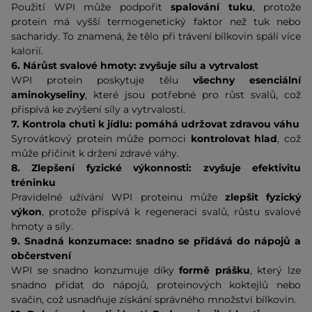
Použití WPI může podpořit
spalování tuku
, protože
protein má vyšší termogenetický faktor než tuk nebo
sacharidy. To znamená, že tělo při trávení bílkovin spálí více
kalorií.
6. Nárůst svalové hmoty: zvyšuje sílu a vytrvalost
WPI protein poskytuje tělu
všechny esenciální
aminokyseliny
, které jsou potřebné pro růst svalů, což
přispívá ke zvýšení síly a vytrvalosti.
7. Kontrola chuti k jídlu: pomáhá udržovat zdravou váhu
Syrovátkový protein může pomoci
kontrolovat hlad
, což
může přičinit k držení zdravé váhy.
8. Zlepšení fyzické výkonnosti: zvyšuje efektivitu
tréninku
Pravidelné užívání WPI proteinu může
zlepšit fyzický
výkon
, protože přispívá k regeneraci svalů, růstu svalové
hmoty a síly.
9. Snadná konzumace: snadno se přidává do nápojů a
občerstvení
WPI se snadno konzumuje díky
formě prášku
, který lze
snadno přidat do nápojů, proteinových koktejlů nebo
svačin, což usnadňuje získání správného množství bílkovin.