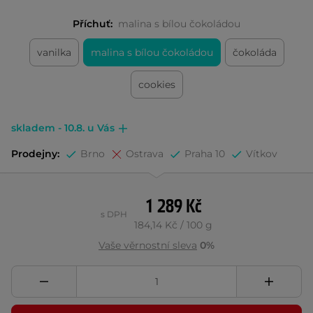
Příchuť:
malina s bílou čokoládou
vanilka
malina s bílou čokoládou
čokoláda
cookies
skladem - 10.8. u Vás
Prodejny:
Brno
Ostrava
Praha 10
Vítkov
1 289 Kč
s DPH
184,14 Kč / 100 g
Vaše věrnostní sleva
0%