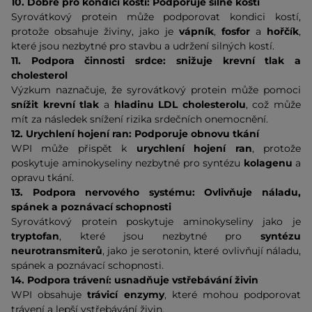
10. Dobré pro kondici kostí: Podporuje silné kosti
Syrovátkový protein může podporovat kondici kostí,
protože obsahuje živiny, jako je
vápník
,
fosfor
a
hořčík
,
které jsou nezbytné pro stavbu a udržení silných kostí.
11. Podpora činnosti srdce: snižuje krevní tlak a
cholesterol
Výzkum naznačuje, že syrovátkový protein může pomoci
snížit krevní tlak
a
hladinu LDL cholesterolu
, což může
mít za následek snížení rizika srdečních onemocnění.
12. Urychlení hojení ran: Podporuje obnovu tkání
WPI může přispět k
urychlení hojení ran
, protože
poskytuje aminokyseliny nezbytné pro syntézu
kolagenu
a
opravu tkání.
13. Podpora nervového systému: Ovlivňuje náladu,
spánek a poznávací schopnosti
Syrovátkový protein poskytuje aminokyseliny jako je
tryptofan
, které jsou nezbytné pro
syntézu
neurotransmiterů
, jako je serotonin, které ovlivňují náladu,
spánek a poznávací schopnosti.
14. Podpora trávení: usnadňuje vstřebávání živin
WPI obsahuje
trávicí enzymy
, které mohou podporovat
trávení a lepší vstřebávání živin.