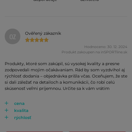
Ověřený zákazník
OZ
Hodnoceno: 30. 12. 2024
Produkt zakoupen na inSPORTline.sk
Produkty, ktoré som zakúpil, sú vysokej kvality a presne
zodpovedali mojim očakávaniam. Rád by som vyzdvihol aj
rýchlosť dodania – objednávka prišla včas. Oceňujem, že ste
si dali záležať na detailoch a komunikácii, čo robí celú
skúsenosť veľmi príjemnou. Určite sa k vám vrátim
cena
kvalita
rýchlosť