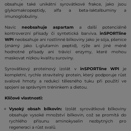
obsahuje také unikátní syrovátkové frakce, jako jsou
glykomakropeptidy, alfa a beta-laktalbuminy a
imunoglobuliny.
Navíc
neobsahuje aspartam
a další potenciálně
kontroverzní přísady či syntetická barviva.
inSPORTline
WPI
neobsahuje ani rostlinné bílkoviny jako je sója, pšenice
(známý jako L-glutamin peptid), rýže ani jiné méně
hodnotné přísady ani trávicí enzymy, které mohou
maskovat nízkou kvalitu suroviny.
Syrovátkový proteinový izolát v
inSPORTline WPI
je
kompletní, rychle stravitelný protein, který podporuje růst
svalové hmoty a redukci tělesného tuku při použití ve
spojení se správným tréninkem a dietou.
Klíčové vlastnosti:
Vysoký obsah bílkovin:
Izolát syrovátkové bílkoviny
obsahuje vysoké množství bílkovin, což se promítá do
rychlého přísunu aminokyselin nezbytných pro
regeneraci a růst svalů.