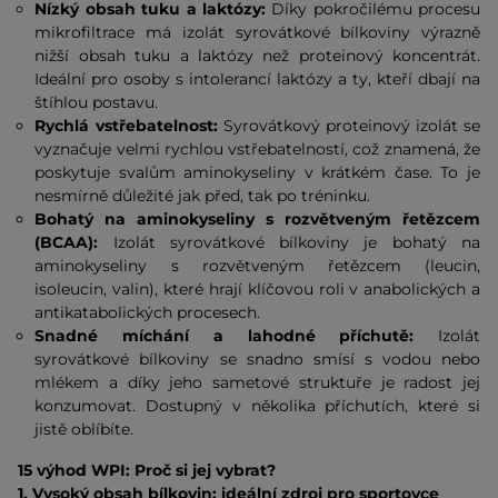
Nízký obsah tuku a laktózy:
Díky pokročilému procesu
mikrofiltrace má izolát syrovátkové bílkoviny výrazně
nižší obsah tuku a laktózy než proteinový koncentrát.
Ideální pro osoby s intolerancí laktózy a ty, kteří dbají na
štíhlou postavu.
Rychlá vstřebatelnost:
Syrovátkový proteinový izolát se
vyznačuje velmi rychlou vstřebatelností, což znamená, že
poskytuje svalům aminokyseliny v krátkém čase. To je
nesmírně důležité jak před, tak po tréninku.
Bohatý na aminokyseliny s rozvětveným řetězcem
(BCAA):
Izolát syrovátkové bílkoviny je bohatý na
aminokyseliny s rozvětveným řetězcem (leucin,
isoleucin, valin), které hrají klíčovou roli v anabolických a
antikatabolických procesech.
Snadné míchání a lahodné příchutě:
Izolát
syrovátkové bílkoviny se snadno smísí s vodou nebo
mlékem a díky jeho sametové struktuře je radost jej
konzumovat. Dostupný v několika příchutích, které si
jistě oblíbíte.
15 výhod WPI: Proč si jej vybrat?
1. Vysoký obsah bílkovin: ideální zdroj pro sportovce