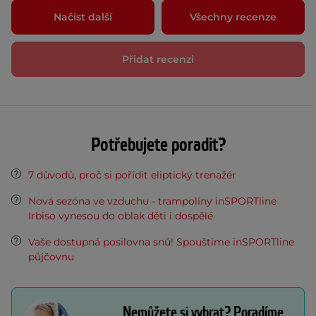
Načíst další
Všechny recenze
Přidat recenzi
Potřebujete poradit?
7 důvodů, proč si pořídit eliptický trenažér
Nová sezóna ve vzduchu - trampolíny inSPORTline
Irbiso vynesou do oblak děti i dospělé
Vaše dostupná posilovna snů! Spouštíme inSPORTline
půjčovnu
Nemůžete si vybrat? Poradíme