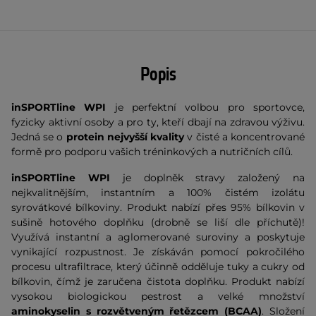
Popis
inSPORTline WPI
je perfektní volbou pro sportovce,
fyzicky aktivní osoby a pro ty, kteří dbají na zdravou výživu.
Jedná se o
protein nejvyšší kvality
v čisté a koncentrované
formě pro podporu vašich tréninkových a nutričních cílů.
inSPORTline WPI
je doplněk stravy založený na
nejkvalitnějším, instantním a 100% čistém izolátu
syrovátkové bílkoviny. Produkt nabízí přes 95% bílkovin v
sušině hotového doplňku (drobně se liší dle příchutě)!
Využívá instantní a aglomerované suroviny a poskytuje
vynikající rozpustnost. Je získáván pomocí pokročilého
procesu ultrafiltrace, který účinně odděluje tuky a cukry od
bílkovin, čímž je zaručena čistota doplňku. Produkt nabízí
vysokou biologickou pestrost a velké množství
aminokyselin s rozvětveným řetězcem (BCAA)
. Složení