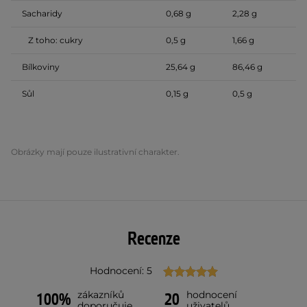
Sacharidy
0,68 g
2,28 g
Z toho: cukry
0,5 g
1,66 g
Bílkoviny
25,64 g
86,46 g
Sůl
0,15 g
0,5 g
Obrázky mají pouze ilustrativní charakter.
Recenze
Hodnocení: 5
zákazníků
hodnocení
100%
20
doporučuje
uživatelů