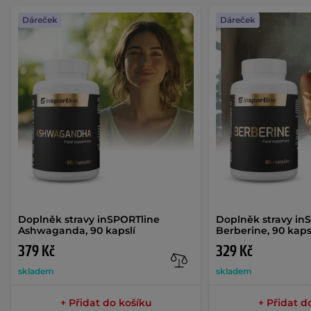
Dáreček
Dáreček
Doplněk stravy inSPORTline
Doplněk stravy in
Ashwaganda, 90 kapslí
Berberine, 90 kaps
379 Kč
329 Kč
skladem
skladem
+ Přidat do košíku
+ Přidat d