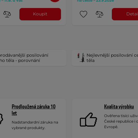
– 11.8. u Vás
na cestě – 23.9.2026
Koupit
Detai
rodávanější posilování
Nejlevnější posilování c
ho těla - porovnání
těla
Prodloužená záruka 10
Kvalita výrobku
let
Ověřena tisíci uživa
České republice i 
Nadstandardní záruka na
Evropě.
vybrané produkty.