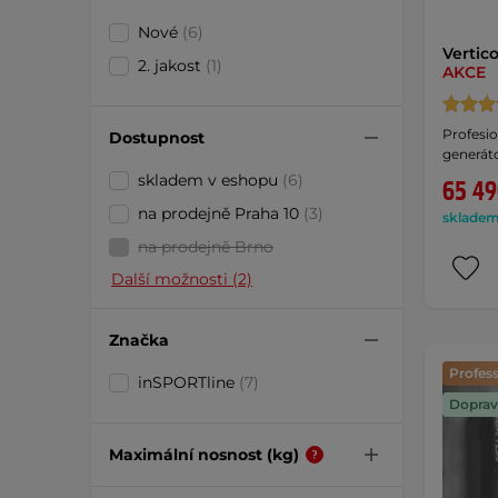
Nové
(6)
Vertic
2. jakost
(1)
AKCE
Profesio
Dostupnost
generát
skladem v eshopu
(6)
65 49
na prodejně Praha 10
(3)
skladem 
na prodejně Brno
Další možnosti (2)
Značka
Profess
inSPORTline
(7)
Doprav
Maximální nosnost (kg)