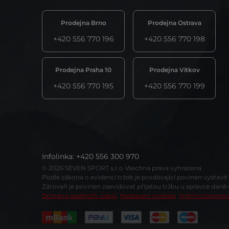
Prodejna Brno
Prodejna Ostrava
+420 556 770 196
+420 556 770 198
Prodejna Praha 10
Prodejna Vítkov
+420 556 770 195
+420 556 770 199
Infolinka
:
+420 556 300 970
© 2026 SEVEN SPORT s.r.o Všechna práva vyhrazena
Podle zákona o evidenci tržeb je prodávající povinen vystavi
Zároveň je povinen zaevidovat přijatou tržbu u správce daně
Ochrana osobních údajů
Nastavení cookies
Vnitřní oznamo