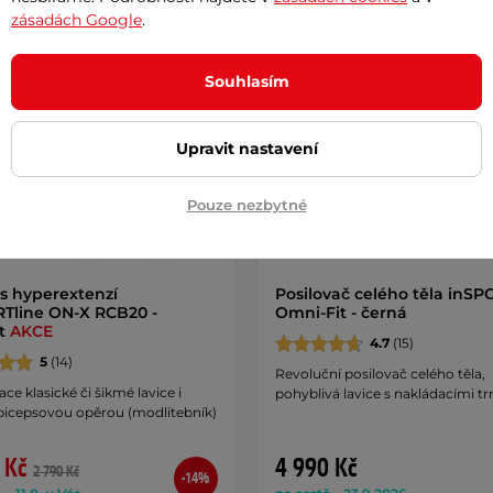
y za 0%
Záruka 10 let
Splátky za 0%
Dáreček
zásadách Google
.
k
Souhlasím
Upravit nastavení
Pouze nezbytné
 s hyperextenzí
Posilovač celého těla inSP
Tline ON-X RCB20 -
Omni-Fit - černá
st
AKCE
4.7
(15)
5
(14)
Revoluční posilovač celého těla,
e klasické či šikmé lavice i
pohyblivá lavice s nakládacími tr
 bicepsovou opěrou (modlitebník)
 Kč
4 990 Kč
2 790 Kč
-14%