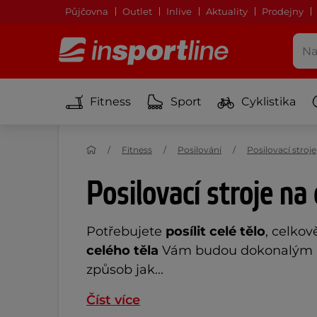
Půjčovna
Outlet
Inlive
Aktuality
Prodejny
Fitness
Sport
Cyklistika
Fitness
Posilování
Posilovací stroje
Posilovací stroje na 
Potřebujete
posílit celé tělo
, celkov
celého těla
Vám budou dokonalým
způsob jak...
Číst více