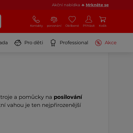
Akční nabídka 🔥
Mrkněte se
Kontakty
porovnání
Oblíbené
Přihlásit
Košík
ada
Pro děti
Professional
Akce
e stroje a pomůcky na
posilování
stní vahou je ten nejpřirozenější