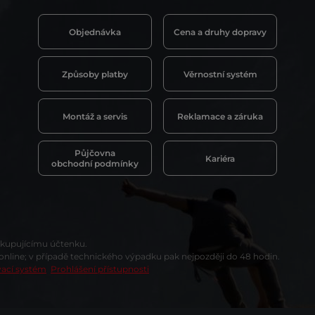
Objednávka
Cena a druhy dopravy
Způsoby platby
Věrnostní systém
Montáž a servis
Reklamace a záruka
Půjčovna
Kariéra
obchodní podmínky
t kupujícímu účtenku.
 online; v případě technického výpadku pak nejpozději do 48 hodin.
vací systém
Prohlášení přístupnosti