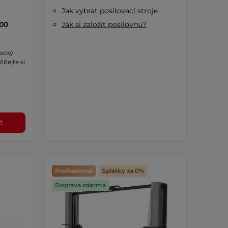
Jak vybrat posilovací stroje
500
Jak si založit posilovnu?
ecký
ítejte si
t
Professional
Splátky za 0%
Doprava zdarma