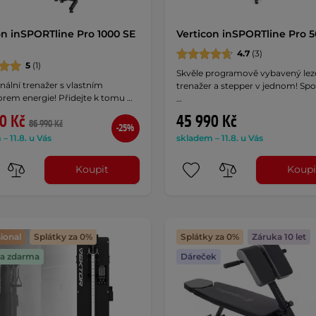
on inSPORTline Pro 1000 SE
Verticon inSPORTline Pro 
4.7
(3)
5
(1)
Skvěle programově vybavený lez
nální trenažer s vlastním
trenažer a stepper v jednom! Spoč
orem energie! Přidejte k tomu …
…
0 Kč
45 990 Kč
86 990 Kč
-25%
– 11.8. u Vás
skladem – 11.8. u Vás
Koupit
Koupi
ional
Splátky za 0%
Splátky za 0%
Záruka 10 let
a zdarma
Dáreček