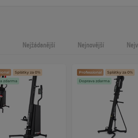
Nejžádanější
Nejnovější
Nejv
ional
Splátky za 0%
Professional
Splátky za 0%
a zdarma
Doprava zdarma