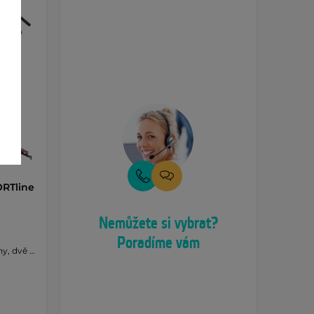
ORTline
Nemůžete si vybrat?
Poradíme vám
ny, dvě …