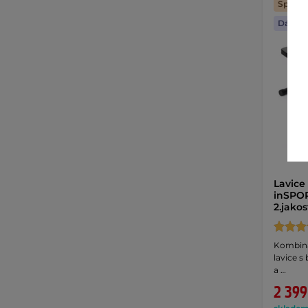
Splátk
Dáreče
Lavice
inSPOR
2.jako
Kombinac
lavice s
a …
2 399