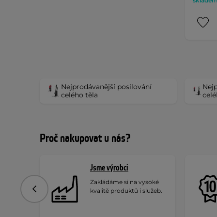
skladem 
Nejprodávanější posilování
Nejp
celého těla
celé
Proč nakupovat u nás?
Jsme výrobci
Zakládáme si na vysoké
kvalitě produktů i služeb.
Předchozí