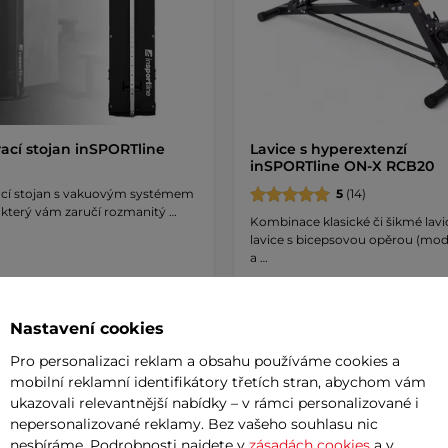
vací stojan inSPORTline
Lavice s hyperextenzí
inSPORTline ON-X RCB20
ací stojan s vakuovým systémem
5
(14)
 který vám zaručí rozmanitý …
Kombinace klasické či šikmé lavic
lavice s bicepsovou opěrou (modl
a …
0 Kč
2 790 Kč
– 11.8. u Vás
skladem – 11.8. u Vás
Nastavení cookies
Koupit
Koupi
Pro personalizaci reklam a obsahu používáme cookies a
mobilní reklamní identifikátory třetích stran, abychom vám
ukazovali relevantnější nabídky – v rámci personalizované i
nepersonalizované reklamy. Bez vašeho souhlasu nic
nesbíráme. Podrobnosti najdete v
zásadách cookies
a v