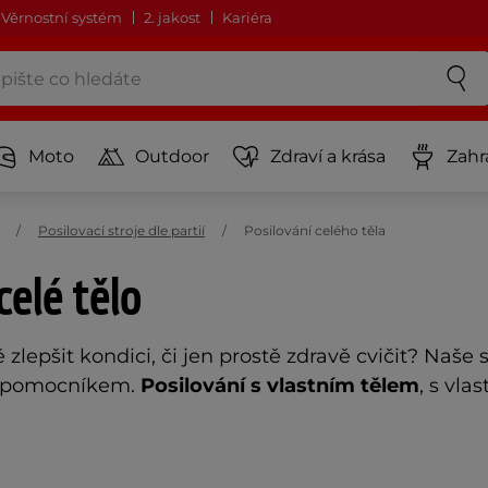
Věrnostní systém
2. jakost
Kariéra
Moto
Outdoor
Zdraví a krása
Zahr
Posilovací stroje dle partií
Posilování celého těla
celé tělo
ě zlepšit kondici, či jen prostě zdravě cvičit? Naš
 pomocníkem.
Posilování s vlastním tělem
, s vla