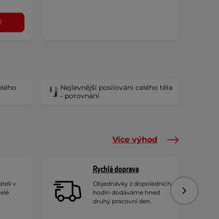
l
elého
Nejlevnější posilování celého těla
- porovnání
Více výhod
Rychlá doprava
teli v
Objednávky z dopoledních
celé
hodin dodáváme hned
Následujíc
druhý pracovní den.