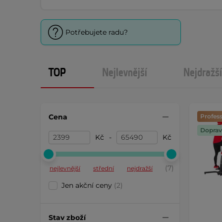
Potřebujete radu?
TOP
Nejlevnější
Nejdražší
Cena
Profess
Doprav
Kč
-
Kč
(7)
nejlevnější
střední
nejdražší
Jen akční ceny
(2)
Stav zboží