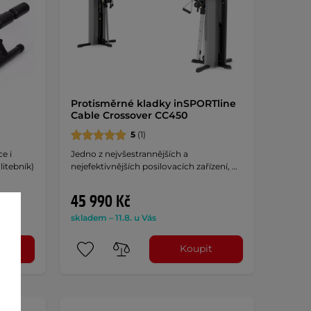
Protisměrné kladky inSPORTline
Cable Crossover CC450
5
(1)
e i
Jedno z nejvšestrannějších a
itebník)
nejefektivnějších posilovacích zařízení, …
45 990 Kč
skladem – 11.8. u Vás
t
Koupit