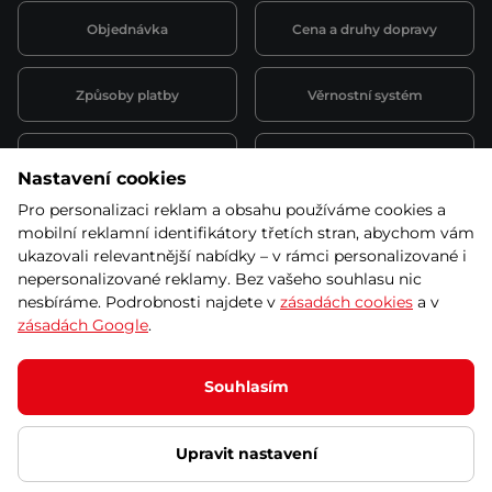
Objednávka
Cena a druhy dopravy
Způsoby platby
Věrnostní systém
Montáž a servis
Reklamace a záruka
Nastavení cookies
Pro personalizaci reklam a obsahu používáme cookies a
Půjčovna
Kariéra
mobilní reklamní identifikátory třetích stran, abychom vám
obchodní podmínky
ukazovali relevantnější nabídky – v rámci personalizované i
nepersonalizované reklamy. Bez vašeho souhlasu nic
nesbíráme. Podrobnosti najdete v
zásadách cookies
a v
zásadách Google
.
© 2026 SEVEN SPORT s.r.o Všechna práva vyhrazena
Podle zákona o evidenci tržeb je prodávající povinen vystavit
Souhlasím
kupujícímu účtenku.
Zároveň je povinen zaevidovat přijatou tržbu u správce daně online; v
případě technického výpadku pak nejpozději do 48 hodin.
Upravit nastavení
Ochrana osobních údajů
Nastavení cookies
Vnitřní oznamovací
systém
Prohlášení přístupnosti