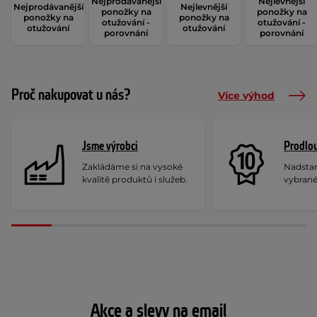
Nejprodávanější
Nejlevnější
Nejprodávanější
Nejlevnější
ponožky na
ponožky na
ponožky na
ponožky na
otužování -
otužování -
otužování
otužování
porovnání
porovnání
Proč nakupovat u nás?
Více výhod
Jsme výrobci
Prodlou
Zakládáme si na vysoké
Nadstan
kvalitě produktů i služeb.
vybrané
Akce a slevy na email