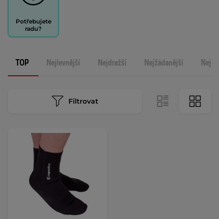
Potřebujete
radu?
TOP
Nejlevnější
Nejdražší
Nejžádanější
Nejno
Filtrovat