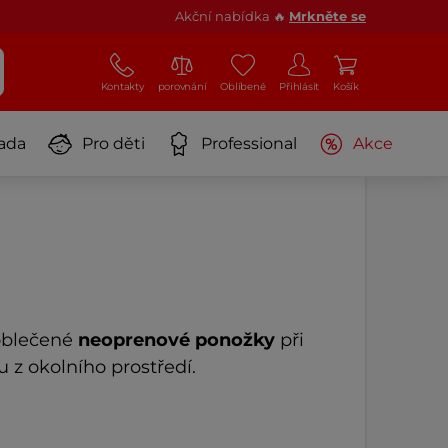
Akční nabídka 🔥
Mrkněte se
Kontakty
porovnání
Oblíbené
Přihlásit
Košík
ada
Pro děti
Professional
Akce
 oblečené
neoprenové ponožky
při
u z okolního prostředí.