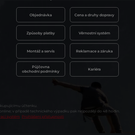
Objednávka
Cena a druhy dopravy
Způsoby platby
Věrnostní systém
Montáž a servis
Reklamace a záruka
Půjčovna
Kariéra
obchodní podmínky
t kupujícímu účtenku.
 online; v případě technického výpadku pak nejpozději do 48 hodin.
vací systém
Prohlášení přístupnosti