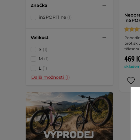
Značka
Neopr
inSPORTline
(1)
inSPO
Velikost
Pohodln
protiskl
tělesno
S
(1)
469 K
M
(1)
skladem 
L
(1)
Další možnosti (1)