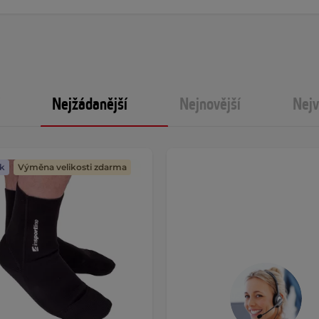
Nejžádanější
Nejnovější
Nejv
k
Výměna velikosti zdarma