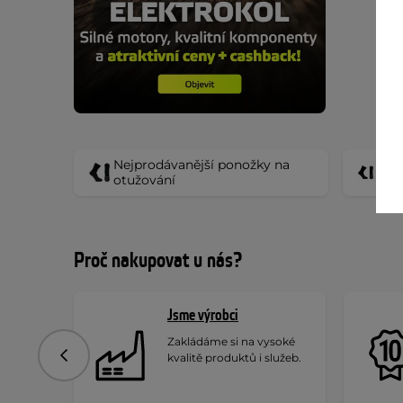
Nejprodávanější ponožky na
Nejp
otužování
otuž
Proč nakupovat u nás?
Jsme výrobci
Zakládáme si na vysoké
kvalitě produktů i služeb.
Předchozí