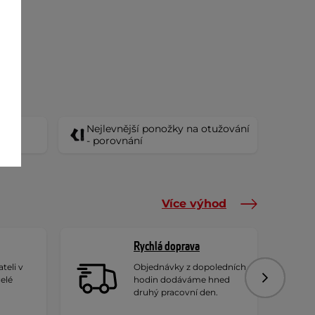
Nejlevnější ponožky na otužování
- porovnání
Více výhod
Rychlá doprava
teli v
Objednávky z dopoledních
celé
hodin dodáváme hned
Následujíc
druhý pracovní den.