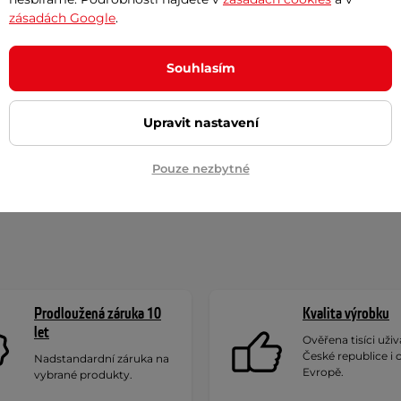
zásadách Google
.
Souhlasím
Upravit nastavení
rodávanější ponožky na
Nejlevnější ponožky na
Pouze nezbytné
ování - porovnání
otužování
Prodloužená záruka 10
Kvalita výrobku
let
Ověřena tisíci uživa
České republice i 
Nadstandardní záruka na
Evropě.
vybrané produkty.