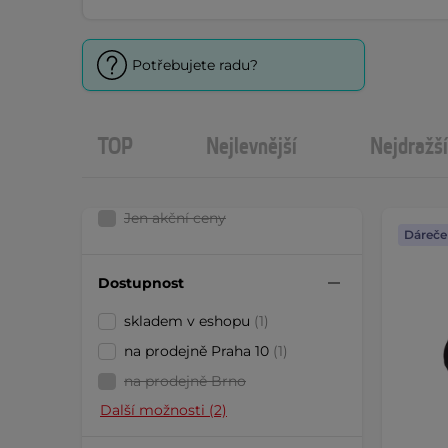
Potřebujete radu?
TOP
Nejlevnější
Nejdražší
Jen akční ceny
Dáreče
Dostupnost
skladem v eshopu
(1)
na prodejně Praha 10
(1)
na prodejně Brno
Další možnosti (2)