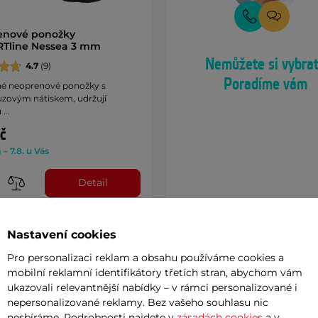
enové ponožky
RTline Nessea 3 mm
Nemůžete si vybra
4.7
(9)
Poradíme vám
é neoprenové ponožky s
uzovým nátiskem, udržují
u …
č
– 7.8. u Vás
Detail
Nastavení cookies
Pro personalizaci reklam a obsahu používáme cookies a
mobilní reklamní identifikátory třetích stran, abychom vám
ukazovali relevantnější nabídky – v rámci personalizované i
nepersonalizované reklamy. Bez vašeho souhlasu nic
nesbíráme. Podrobnosti najdete v
zásadách cookies
a v