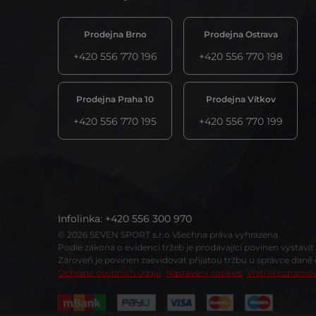
Prodejna Brno
Prodejna Ostrava
+420 556 770 196
+420 556 770 198
Prodejna Praha 10
Prodejna Vítkov
+420 556 770 195
+420 556 770 199
Infolinka
:
+420 556 300 970
© 2026 SEVEN SPORT s.r.o Všechna práva vyhrazena
Podle zákona o evidenci tržeb je prodávající povinen vystavi
Zároveň je povinen zaevidovat přijatou tržbu u správce daně
Ochrana osobních údajů
Nastavení cookies
Vnitřní oznamo