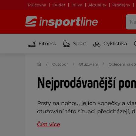
Půjčovna
Outlet
Inlive
Aktuality
Prodejny
Fitness
Sport
Cyklistika
Outdoor
Otužování
Oblečení na ot
Nejprodávanější po
Prsty na nohou, jejich konečky a vlas
otužování této situaci předcházejí, d
Číst více