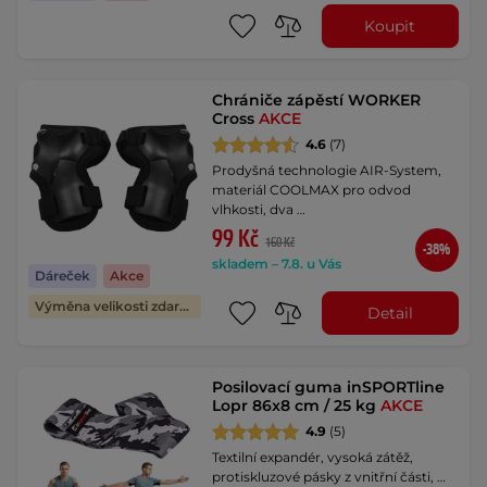
Koupit
Chrániče zápěstí WORKER
Cross
AKCE
4.6
(7)
Prodyšná technologie AIR-System,
materiál COOLMAX pro odvod
vlhkosti, dva …
99 Kč
160 Kč
-38%
skladem – 7.8. u Vás
Dáreček
Akce
Výměna velikosti zdarma
Detail
Posilovací guma inSPORTline
Lopr 86x8 cm / 25 kg
AKCE
4.9
(5)
Textilní expandér, vysoká zátěž,
protiskluzové pásky z vnitřní části, …