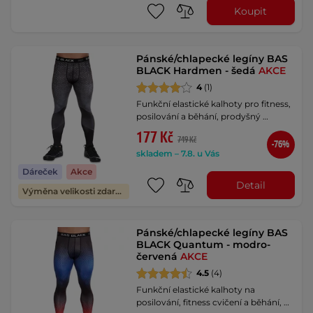
Koupit
Pánské/chlapecké legíny BAS
BLACK Hardmen - šedá
AKCE
4
(1)
Funkční elastické kalhoty pro fitness,
posilování a běhání, prodyšný …
177 Kč
749 Kč
-76%
skladem – 7.8. u Vás
Dáreček
Akce
Detail
Výměna velikosti zdarma
Pánské/chlapecké legíny BAS
BLACK Quantum - modro-
červená
AKCE
4.5
(4)
Funkční elastické kalhoty na
posilování, fitness cvičení a běhání, …