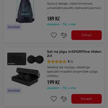
Stylový design, nízká hmotnost,
univerzální použití, stahování pomocí
…
189 Kč
skladem – 7.8. u Vás
Dáreček
Detail
Set na jógu inSPORTline Hiden
2v1
5
(1)
Skladný set na jógu, obsahuje
speciální masážní dvojmíček a jóga
cihličku.
199 Kč
skladem – 7.8. u Vás
Dáreček
Koupit