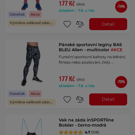
177 Kč
690 Kč
-74%
skladem – 7.8. u Vás
Dáreček
Akce
Výměna velikosti zdarma
Detail
Pánské sportovní legíny BAS
BLEU Alien - multicolor
AKCE
Funkční sportovní kalhoty na běhání,
fitness nebo posilování, čistý …
177 Kč
599 Kč
-70%
skladem – 7.8. u Vás
Dáreček
Akce
Detail
Výměna velikosti zdarma
Vak na záda inSPORTline
Bolsier - černo-modrá
4.7
(108)