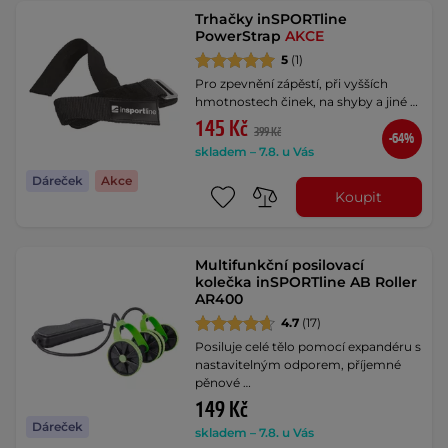
Trhačky inSPORTline
PowerStrap
AKCE
5
(1)
Pro zpevnění zápěstí, při vyšších
hmotnostech činek, na shyby a jiné …
145 Kč
399 Kč
-64%
skladem – 7.8. u Vás
Dáreček
Akce
Koupit
Multifunkční posilovací
kolečka inSPORTline AB Roller
AR400
4.7
(17)
Posiluje celé tělo pomocí expandéru s
nastavitelným odporem, příjemné
pěnové …
149 Kč
Dáreček
skladem – 7.8. u Vás