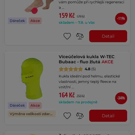
vám pomůže při rychlejší regeneraci
a …
159 Kč
179 Kč
-11%
Dáreček
Akce
skladem – 7.8. u Vás
Detail
Víceúčelová kukla W-TEC
Bubaac - fluo žlutá
AKCE
4.8
(5)
Kukla ideální pod helmu, elastické
vlastnosti, jemný teplý fleece na
vnitřní …
164 Kč
250 Kč
-34%
skladem na prodejně
Dáreček
Akce
Výměna velikosti zdarma
Detail