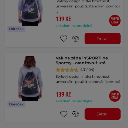
Stylový design, nízká hmotnost,
univerzální použití, stahování pomocí
…
139 Kč
SUPER
CENA
skladem na prodejně
Dáreček
Detail
Vak na záda inSPORTline
Sportsy - oranžovo-žlutá
4.7
(104)
Stylový design, nízká hmotnost,
univerzální použití, stahování pomocí
…
139 Kč
SUPER
CENA
skladem na prodejně
Dáreček
Detail