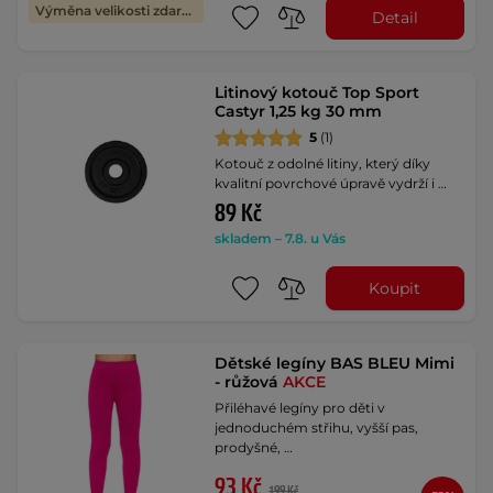
Výměna velikosti zdarma
Detail
Litinový kotouč Top Sport
Castyr 1,25 kg 30 mm
5
(1)
Kotouč z odolné litiny, který díky
kvalitní povrchové úpravě vydrží i …
89 Kč
skladem – 7.8. u Vás
Koupit
Dětské legíny BAS BLEU Mimi
- růžová
AKCE
Přiléhavé legíny pro děti v
jednoduchém střihu, vyšší pas,
prodyšné, …
93 Kč
199 Kč