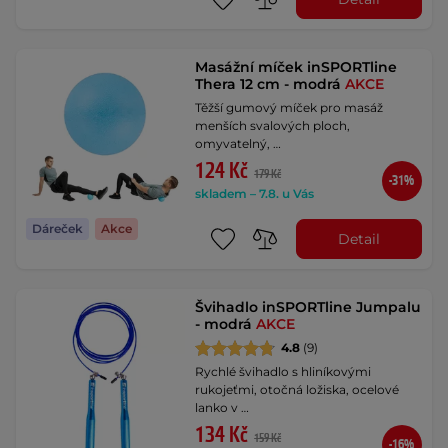
Masážní míček inSPORTline
Thera 12 cm - modrá
AKCE
Těžší gumový míček pro masáž
menších svalových ploch,
omyvatelný, …
124 Kč
179 Kč
-31%
skladem – 7.8. u Vás
Dáreček
Akce
Detail
Švihadlo inSPORTline Jumpalu
- modrá
AKCE
4.8
(9)
Rychlé švihadlo s hliníkovými
rukojeťmi, otočná ložiska, ocelové
lanko v …
134 Kč
159 Kč
-16%