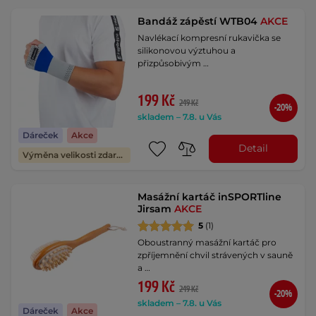
Bandáž zápěstí WTB04
AKCE
Navlékací kompresní rukavička se
silikonovou výztuhou a
přizpůsobivým …
199 Kč
249 Kč
-20%
skladem – 7.8. u Vás
Dáreček
Akce
Detail
Výměna velikosti zdarma
Masážní kartáč inSPORTline
Jirsam
AKCE
5
(1)
Oboustranný masážní kartáč pro
zpříjemnění chvil strávených v sauně
a …
199 Kč
249 Kč
-20%
skladem – 7.8. u Vás
Dáreček
Akce