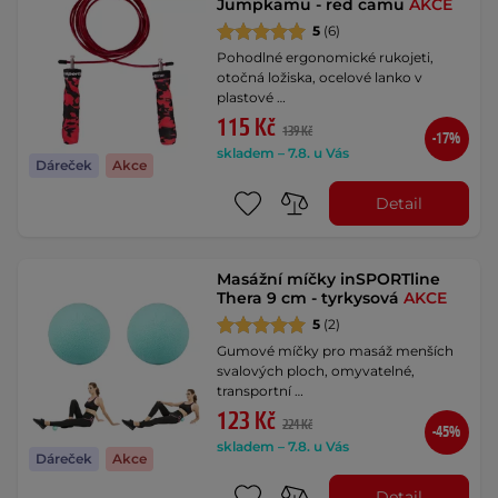
Jumpkamu - red camu
AKCE
5
(6)
Pohodlné ergonomické rukojeti,
otočná ložiska, ocelové lanko v
plastové …
115 Kč
139 Kč
-17%
skladem – 7.8. u Vás
Dáreček
Akce
Detail
Masážní míčky inSPORTline
Thera 9 cm - tyrkysová
AKCE
5
(2)
Gumové míčky pro masáž menších
svalových ploch, omyvatelné,
transportní …
123 Kč
224 Kč
-45%
skladem – 7.8. u Vás
Dáreček
Akce
Detail