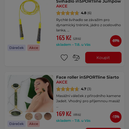
Švihadlo inSPORTline Jumpow
AKCE
4.8
(6)
Rychlé švihadlo se závažím pro
dynamický trénink, jádro z ocelového
lanka, …
165 Kč
539 Kč
-69%
skladem – 7.8. u Vás
Dáreček
Akce
Koupit
Face roller inSPORTline Siarto
AKCE
4.7
(3)
Masážní váleček z přírodního kamene
Jadeit. Vhodný pro příjemnou masáž
…
169 Kč
199 Kč
-15%
skladem – 7.8. u Vás
Dáreček
Akce