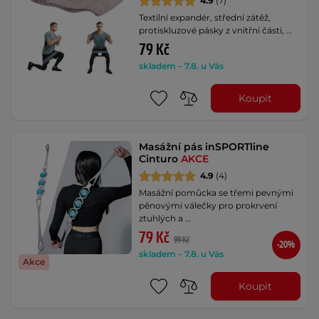
4.9
(7)
Textilní expandér, střední zátěž,
protiskluzové pásky z vnitřní části, …
79 Kč
skladem – 7.8. u Vás
Koupit
Masážní pás inSPORTline
Cinturo
AKCE
4.9
(4)
Masážní pomůcka se třemi pevnými
pěnovými válečky pro prokrvení
ztuhlých a …
79 Kč
99 Kč
-20%
skladem – 7.8. u Vás
Akce
Koupit