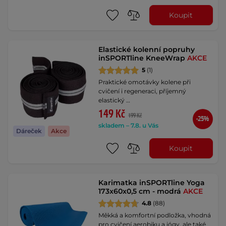
Koupit
Elastické kolenní popruhy
inSPORTline KneeWrap
AKCE
5
(1)
Praktické omotávky kolene při
cvičení i regeneraci, příjemný
elastický …
149 Kč
199 Kč
-25%
skladem – 7.8. u Vás
Dáreček
Akce
Koupit
Karimatka inSPORTline Yoga
173x60x0,5 cm - modrá
AKCE
4.8
(88)
Měkká a komfortní podložka, vhodná
pro cvičení aerobiku a jógy, ale také