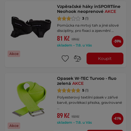
Vzpěračské háky inSPORTline
Neohook neoprenové
AKCE
3
(1)
Pomůcka na mrtvý tah a jiné silové
disciplíny, pro fixaci a zpevnění …
81 Kč
199 Kč
-59%
skladem – 7.8. u Vás
Akce
Koupit
Opasek W-TEC Turvoo - fluo
zelená
AKCE
5
(1)
Polyesterový textilní pásek v zářivé
barvě, provlékací přezka, gravírované
…
89 Kč
150 Kč
-41%
skladem – 7.8. u Vás
Akce