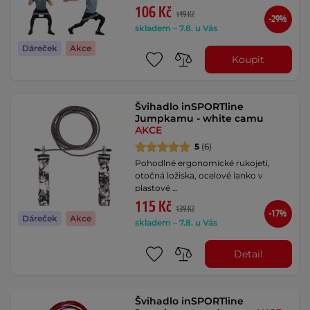
106 Kč
149 Kč
-29%
skladem – 7.8. u Vás
Dáreček
Akce
Koupit
Švihadlo inSPORTline
Jumpkamu - white camu
AKCE
5
(6)
Pohodlné ergonomické rukojeti,
otočná ložiska, ocelové lanko v
plastové …
115 Kč
139 Kč
-17%
Dáreček
Akce
skladem – 7.8. u Vás
Detail
Švihadlo inSPORTline