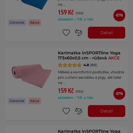
na …
159 Kč
479 Kč
-67%
skladem – 7.8. u Vás
Dáreček
Akce
Detail
Karimatka inSPORTline Yoga
173x60x0,5 cm - růžová
AKCE
4.8
(88)
Měkká a komfortní podložka, vhodná
pro cvičení aerobiku a jógy, ale také
na …
159 Kč
479 Kč
-67%
skladem – 7.8. u Vás
Dáreček
Akce
Detail
Karimatka inSPORTline Yoga