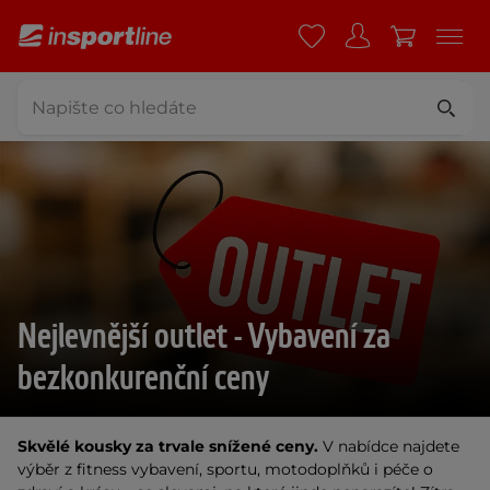
Nejlevnější outlet - Vybavení za
bezkonkurenční ceny
Skvělé kousky za trvale snížené ceny.
V nabídce najdete
výběr z fitness vybavení, sportu, motodoplňků i péče o