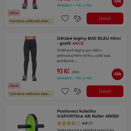
-53%
skladem – 7.8. u Vás
Akce
Detail
Výměna velikosti zdarma
Dětské legíny BAS BLEU Mimi
- grafit
AKCE
Přiléhavé legíny pro děti v
jednoduchém střihu, vyšší pas,
prodyšné, …
93 Kč
199 Kč
-53%
skladem – 7.8. u Vás
Akce
Detail
Výměna velikosti zdarma
Posilovací kolečko
inSPORTline AB Roller AR050
4.3
(2)
Jednoduchá a skladná pomůcka,