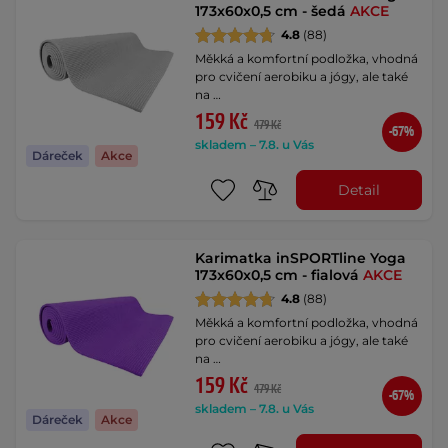
173x60x0,5 cm - šedá
AKCE
4.8
(88)
Měkká a komfortní podložka, vhodná
pro cvičení aerobiku a jógy, ale také
na …
159 Kč
479 Kč
-67%
skladem – 7.8. u Vás
Dáreček
Akce
Detail
Karimatka inSPORTline Yoga
173x60x0,5 cm - fialová
AKCE
4.8
(88)
Měkká a komfortní podložka, vhodná
pro cvičení aerobiku a jógy, ale také
na …
159 Kč
479 Kč
-67%
skladem – 7.8. u Vás
Dáreček
Akce