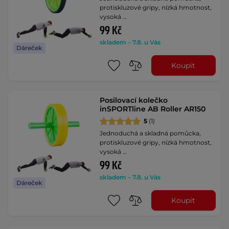
protiskluzové gripy, nízká hmotnost,
vysoká …
99 Kč
skladem – 7.8. u Vás
Dáreček
Koupit
Posilovací kolečko
inSPORTline AB Roller AR150
5
(1)
Jednoduchá a skladná pomůcka,
protiskluzové gripy, nízká hmotnost,
vysoká …
99 Kč
skladem – 7.8. u Vás
Dáreček
Koupit