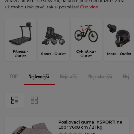
zdraví a krásu – se slevami, na které jinde nenarazíte! Zítra
už mohou být pryč, tak si pospěšte!
Číst více
Fitness -
Cyklistika -
Sport - Outlet
Moto - Outlet
Outlet
Outlet
TOP
Nejlevnější
Nejdražší
Nejžádanější
Nejno
Posilovací guma inSPORTline
Lopr 76x8 cm / 21 kg