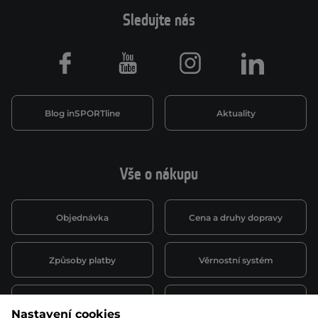
Sledujte nás
Facebook
Youtube
Instagram
LinkedIn
Blog inSPORTline
Aktuality
Vše o nákupu
Objednávka
Cena a druhy dopravy
Způsoby platby
Věrnostní systém
Montáž a servis
Reklamace a záruka
Nastavení cookies