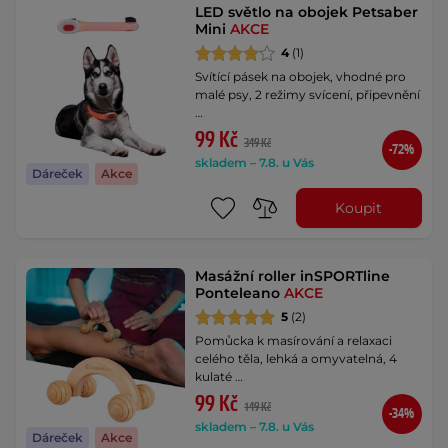
LED světlo na obojek Petsaber
Mini
AKCE
4
(1)
Svítící pásek na obojek, vhodné pro
malé psy, 2 režimy svícení, připevnění
…
99 Kč
349 Kč
-72%
skladem – 7.8. u Vás
Dáreček
Akce
Koupit
Masážní roller inSPORTline
Ponteleano
AKCE
5
(2)
Pomůcka k masírování a relaxaci
celého těla, lehká a omyvatelná, 4
kulaté …
99 Kč
149 Kč
-34%
skladem – 7.8. u Vás
Dáreček
Akce