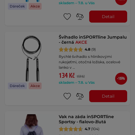
skladem – 7.8. u Vás
Dáreček
Akce
Detail
Švihadlo inSPORTline Jumpalu
- černá
AKCE
4.8
(9)
Rychlé švihadlo s hliníkovými
rukojeťmi, otočná ložiska, ocelové
lanko v …
134 Kč
159 Kč
-16%
skladem – 7.8. u Vás
Dáreček
Akce
Detail
Vak na záda inSPORTline
Sportsy - fialovo-žlutá
4.7
(104)