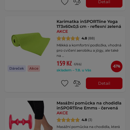
Detail
Karimatka inSPORTline Yoga
173x60x0,5 cm - reflexní zelená
AKCE
4.8
(88)
Měkká a komfortní podložka, vhodná
pro cvičení aerobiku a jógy, ale také
na …
159 Kč
479 Kč
-67%
Dáreček
Akce
skladem – 7.8. u Vás
Detail
Masážní pomůcka na chodidla
inSPORTline Emms - červená
AKCE
4.8
(3)
Masážní pomůcka na chodidla, která