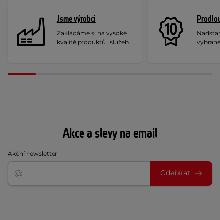
Jsme výrobci
Prodlou
Zakládáme si na vysoké
Nadstan
kvalitě produktů i služeb.
vybrané
Akce a slevy na email
Akční newsletter
Odebírat