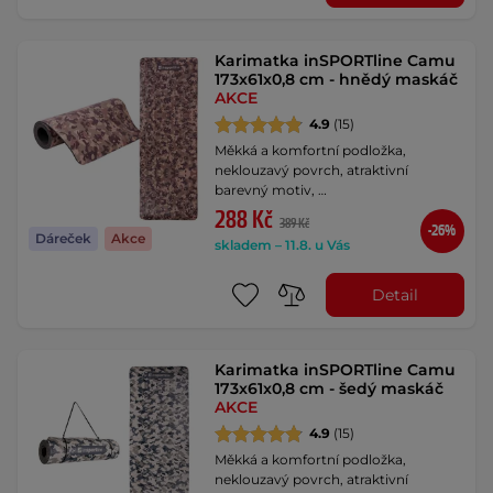
Karimatka inSPORTline Camu
173x61x0,8 cm - hnědý maskáč
AKCE
4.9
(15)
Měkká a komfortní podložka,
neklouzavý povrch, atraktivní
barevný motiv, …
288 Kč
389 Kč
-26%
Dáreček
Akce
skladem – 11.8. u Vás
Detail
Karimatka inSPORTline Camu
173x61x0,8 cm - šedý maskáč
AKCE
4.9
(15)
Měkká a komfortní podložka,
neklouzavý povrch, atraktivní