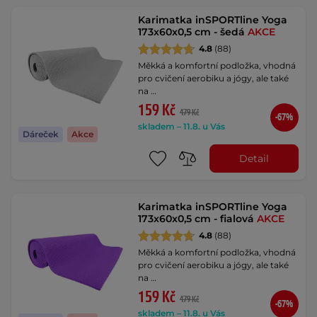
Karimatka inSPORTline Yoga
173x60x0,5 cm - šedá
AKCE
4.8
(88)
Měkká a komfortní podložka, vhodná
pro cvičení aerobiku a jógy, ale také
na …
159 Kč
479 Kč
-67%
skladem – 11.8. u Vás
Dáreček
Akce
Detail
Karimatka inSPORTline Yoga
173x60x0,5 cm - fialová
AKCE
4.8
(88)
Měkká a komfortní podložka, vhodná
pro cvičení aerobiku a jógy, ale také
na …
159 Kč
479 Kč
-67%
skladem – 11.8. u Vás