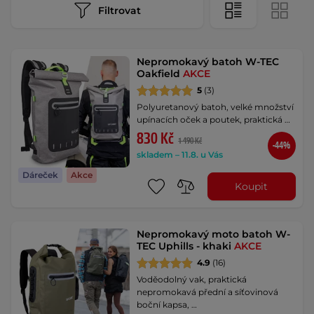
Filtrovat
Nepromokavý batoh W-TEC
Oakfield
AKCE
5
(3)
Polyuretanový batoh, velké množství
upínacích oček a poutek, praktická …
830 Kč
1 490 Kč
-44%
skladem – 11.8. u Vás
Dáreček
Akce
Koupit
Nepromokavý moto batoh W-
TEC Uphills - khaki
AKCE
4.9
(16)
Voděodolný vak, praktická
nepromokavá přední a síťovinová
boční kapsa, …