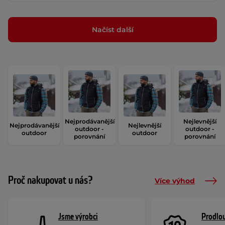
Načíst další
Nejprodávanější
Nejlevnější
Nejprodávanější
Nejlevnější
outdoor -
outdoor -
outdoor
outdoor
porovnání
porovnání
Proč nakupovat u nás?
Více výhod
Jsme výrobci
Prodlou