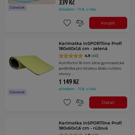
339 Kč
Dáreček
skladem – 11.8. u Vás
Koupit
Karimatka inSPORTline Profi
180x60x1,6 cm - zelená
4.9
(40)
Komfortní 16 mm silná gymnastická
podložka pro širokou škálu cvičení,
otvory …
1 149 Kč
skladem – 11.8. u Vás
Dáreček
Detail
Karimatka inSPORTline Profi
180x60x1,6 cm - růžová