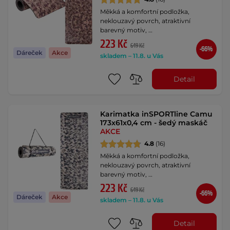
Měkká a komfortní podložka,
neklouzavý povrch, atraktivní
barevný motiv, …
223 Kč
649 Kč
-66%
Dáreček
Akce
skladem – 11.8. u Vás
Detail
Karimatka inSPORTline Camu
173x61x0,4 cm - šedý maskáč
AKCE
4.8
(16)
Měkká a komfortní podložka,
neklouzavý povrch, atraktivní
barevný motiv, …
223 Kč
649 Kč
-66%
Dáreček
Akce
skladem – 11.8. u Vás
Detail