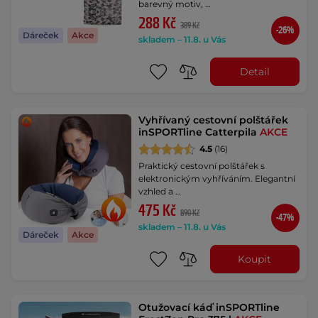
barevný motiv, …
288 Kč
389 Kč
-26%
Dáreček
Akce
skladem – 11.8. u Vás
Detail
Vyhřívaný cestovní polštářek
inSPORTline Catterpila
AKCE
4.5
(16)
Praktický cestovní polštářek s
elektronickým vyhříváním. Elegantní
vzhled a …
475 Kč
890 Kč
-47%
skladem – 11.8. u Vás
Dáreček
Akce
Koupit
Otužovací káď inSPORTline