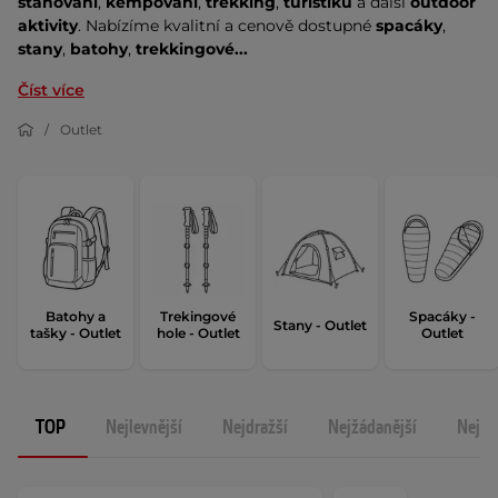
stanování
,
kempování
,
trekking
,
turistiku
a další
outdoor
aktivity
. Nabízíme kvalitní a cenově dostupné
spacáky
,
stany
,
batohy
,
trekkingové...
Číst více
Outlet
Batohy a
Trekingové
Spacáky -
Stany - Outlet
tašky - Outlet
hole - Outlet
Outlet
TOP
Nejlevnější
Nejdražší
Nejžádanější
Nejno