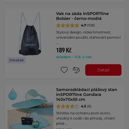
Vak na záda inSPORTline
Bolsier - černo-modrá
4.7
(108)
Stylový design, nízká hmotnost,
univerzální použití, stahování pomocí
…
189 Kč
skladem – 11.8. u Vás
Dáreček
Detail
Samorozkládací plážový stan
inSPORTline Gondara
140x70x55 cm
4.3
(6)
Stínítko na ochranu proti slunci,
vhodný k vodě i do přírody, chrání
před …