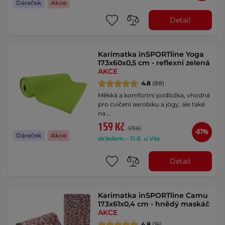
Dáreček
Akce
Detail
Karimatka inSPORTline Yoga
173x60x0,5 cm - reflexní zelená
AKCE
4.8
(88)
Měkká a komfortní podložka, vhodná
pro cvičení aerobiku a jógy, ale také
na …
159 Kč
479 Kč
-67%
Dáreček
Akce
skladem – 11.8. u Vás
Detail
Karimatka inSPORTline Camu
173x61x0,4 cm - hnědý maskáč
AKCE
4.8
(16)