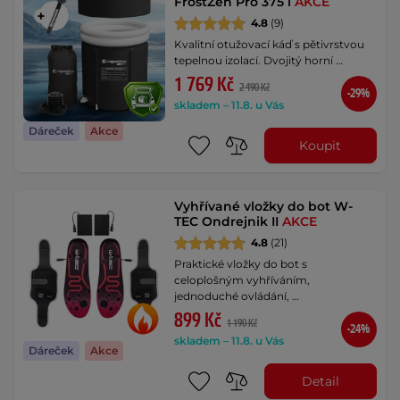
FrostZen Pro 375 l
AKCE
4.8
(9)
Kvalitní otužovací káď s pětivrstvou
tepelnou izolací. Dvojitý horní …
1 769 Kč
2 490 Kč
-29%
skladem – 11.8. u Vás
Dáreček
Akce
Koupit
Vyhřívané vložky do bot W-
TEC Ondrejnik II
AKCE
4.8
(21)
Praktické vložky do bot s
celoplošným vyhříváním,
jednoduché ovládání, …
899 Kč
1 190 Kč
-24%
skladem – 11.8. u Vás
Dáreček
Akce
Detail