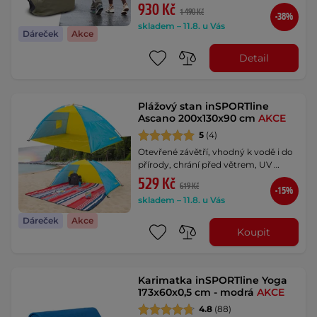
930 Kč
1 490 Kč
-38%
skladem – 11.8. u Vás
Dáreček
Akce
Detail
Plážový stan inSPORTline
Ascano 200x130x90 cm
AKCE
5
(4)
Otevřené závětří, vhodný k vodě i do
přírody, chrání před větrem, UV …
529 Kč
619 Kč
-15%
skladem – 11.8. u Vás
Dáreček
Akce
Koupit
Karimatka inSPORTline Yoga
173x60x0,5 cm - modrá
AKCE
4.8
(88)