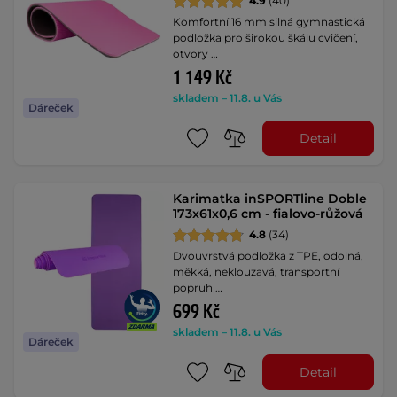
4.9
(40)
Komfortní 16 mm silná gymnastická
podložka pro širokou škálu cvičení,
otvory …
1 149 Kč
skladem – 11.8. u Vás
Dáreček
Detail
Karimatka inSPORTline Doble
173x61x0,6 cm - fialovo-růžová
4.8
(34)
Dvouvrstvá podložka z TPE, odolná,
měkká, neklouzavá, transportní
popruh …
699 Kč
skladem – 11.8. u Vás
Dáreček
Detail