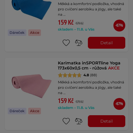
Měkká a komfortní podložka, vhodná
pro cvičení aerobiku a jógy, ale také
na …
159 Kč
479 Kč
-67%
skladem – 11.8. u Vás
Dáreček
Akce
Detail
Karimatka inSPORTline Yoga
173x60x0,5 cm - růžová
AKCE
4.8
(88)
Měkká a komfortní podložka, vhodná
pro cvičení aerobiku a jógy, ale také
na …
159 Kč
479 Kč
-67%
skladem – 11.8. u Vás
Dáreček
Akce
Detail