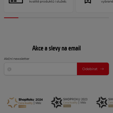
kvalitě produktů i služeb.
vybrané
Akce a slevy na email
Akční newsletter
Odebírat