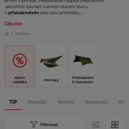
přímo v přírodě. Pohodlně se vyspíte třeba přímo
uprostřed lesa bez nutnosti stavění stanu.
S
příslušenstvím
jako jsou přístřešky,...
Číst více
Outdoor
Akční
Příslušenství
Hamaky
nabídka
k hamakám
TOP
Nejlevnější
Nejdražší
Nejžádanější
Nejno
Filtrovat