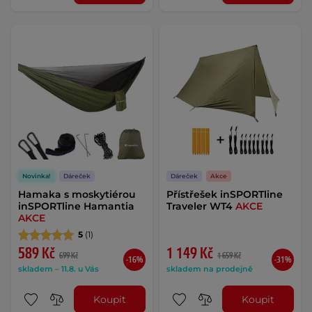
Novinka!
Dáreček
Dáreček
Akce
Hamaka s moskytiérou
Přístřešek inSPORTline
inSPORTline Hamantia
Traveler WT4
AKCE
AKCE
5
(1)
589 Kč
1 149 Kč
699 Kč
1 659 Kč
-16%
-31%
skladem – 11.8. u Vás
skladem na prodejně
Koupit
Koupit