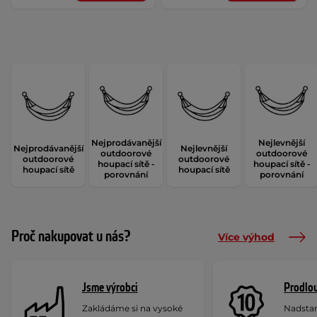
Nejprodávanější
Nejlevnější
Nejprodávanější
Nejlevnější
outdoorové
outdoorové
outdoorové
outdoorové
houpací sítě -
houpací sítě -
houpací sítě
houpací sítě
porovnání
porovnání
Proč nakupovat u nás?
Více výhod
Jsme výrobci
Prodlou
Zakládáme si na vysoké
Nadstan