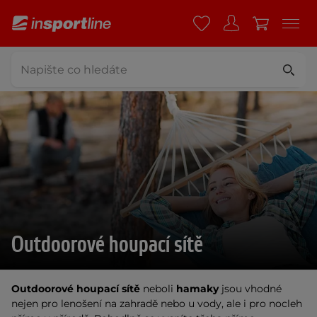
Outdoorové houpací sítě
Outdoorové houpací sítě
neboli
hamaky
jsou vhodné
nejen pro lenošení na zahradě nebo u vody, ale i pro nocleh