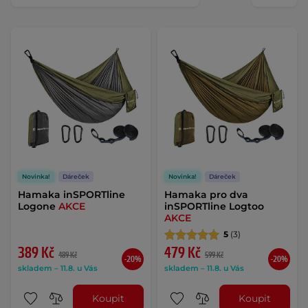
Novinka!
Dáreček
Novinka!
Dáreček
Hamaka inSPORTline
Hamaka pro dva
Logone
AKCE
inSPORTline Logtoo
AKCE
5
(3)
389 Kč
479 Kč
489 Kč
599 Kč
-20%
-20%
skladem – 11.8. u Vás
skladem – 11.8. u Vás
Koupit
Koupit