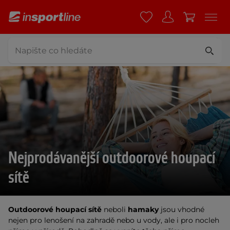
Nejprodávanější outdoorové houpací
sítě
Outdoorové houpací sítě
neboli
hamaky
jsou vhodné
nejen pro lenošení na zahradě nebo u vody, ale i pro nocleh