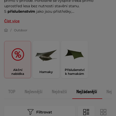
přímo v přírodě. Pohodlně se vyspíte třeba přímo
uprostřed lesa bez nutnosti stavění stanu.
S
příslušenstvím
jako jsou přístřešky,...
Číst více
Outdoor
Akční
Příslušenství
Hamaky
nabídka
k hamakám
TOP
Nejlevnější
Nejdražší
Nejžádanější
Nejno
Filtrovat