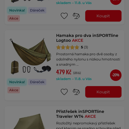
skladem – 11.8. u Vás
Novinka!
Dáreček
Koupit
Akce
Hamaka pro dva inSPORTline
Logtoo
AKCE
5
(3)
Prostorná hamaka pro dvě osoby z
odolného nylonu s nízkou hmotností
a snadným …
479 Kč
599 Kč
-20%
skladem – 11.8. u Vás
Novinka!
Dáreček
Akce
Koupit
Přístřešek inSPORTline
Traveler WT4
AKCE
Rozložitý nepromokavý přístřešek
pod kterým se snadno schováte před