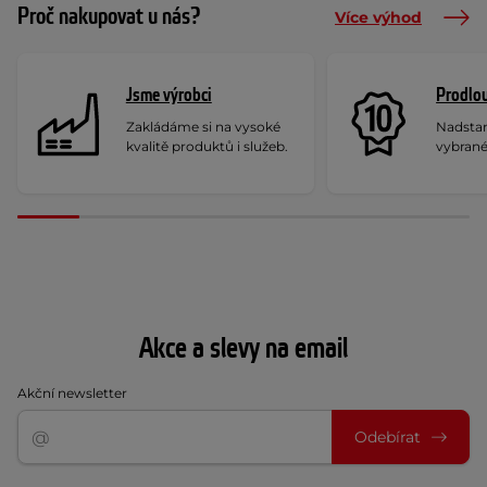
Proč nakupovat u nás?
Více výhod
Jsme výrobci
Prodlou
Zakládáme si na vysoké
Nadstan
kvalitě produktů i služeb.
vybrané
Akce a slevy na email
Akční newsletter
Odebírat