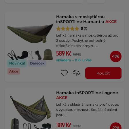
Hamaka s moskytiérou
inSPORTline Hamantia
AKCE
5
(1)
Lehká hamaka s moskytiérou až pro
2 osoby. Poskytne pohodlný
odpočinek bez hmyzu, …
589 Kč
699 Kč
-16%
skladem – 11.8. u Vás
Novinka!
Dáreček
Akce
Koupit
Hamaka inSPORTline Logone
AKCE
Lehká a skladná hamaka pro 1 osobu
s vysokou nosností. Součástí balení
jsou …
389 Kč
489 Kč
-20%