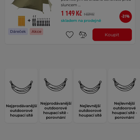
sluncem …
1 149 Kč
1 659 Kč
-31%
skladem na prodejně
Dáreček
Akce
Koupit
Nejprodávanější
Nejlevnější
Nejprodávanější
Nejlevnější
outdoorové
outdoorové
outdoorové
outdoorové
houpací sítě -
houpací sítě -
houpací sítě
houpací sítě
porovnání
porovnání