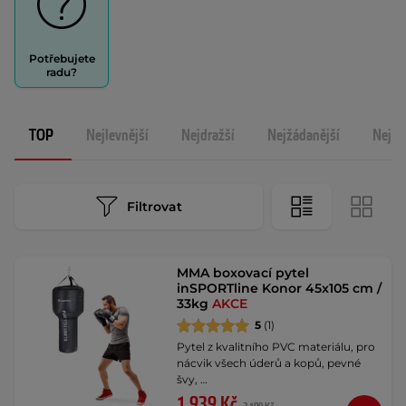
Potřebujete
radu?
TOP
Nejlevnější
Nejdražší
Nejžádanější
Nejno
Filtrovat
MMA boxovací pytel
inSPORTline Konor 45x105 cm /
33kg
AKCE
5
(1)
Pytel z kvalitního PVC materiálu, pro
nácvik všech úderů a kopů, pevné
švy, …
1 939 Kč