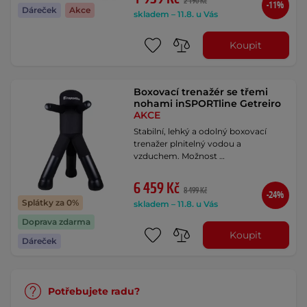
2 190 Kč
-11%
Dáreček
Akce
skladem – 11.8. u Vás
Koupit
Boxovací trenažér se třemi
nohami inSPORTline Getreiro
AKCE
Stabilní, lehký a odolný boxovací
trenažer plnitelný vodou a
vzduchem. Možnost …
6 459 Kč
8 499 Kč
-24%
Splátky za 0%
skladem – 11.8. u Vás
Doprava zdarma
Koupit
Dáreček
Potřebujete radu?