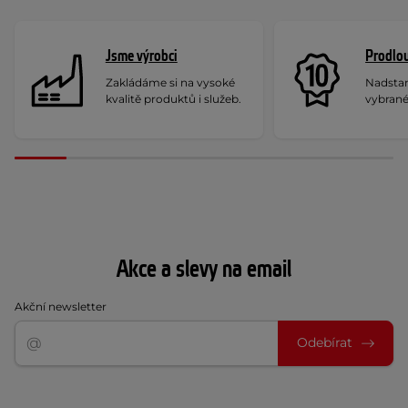
Jsme výrobci
Prodlou
Zakládáme si na vysoké
Nadstan
kvalitě produktů i služeb.
vybrané
Akce a slevy na email
Akční newsletter
Odebírat