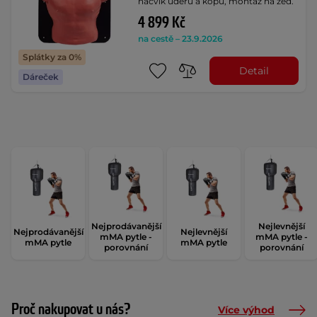
nácvik úderů a kopů, montáž na zeď.
4 899 Kč
na cestě – 23.9.2026
Splátky za 0%
Detail
Dáreček
Nejprodávanější
Nejlevnější
Nejprodávanější
Nejlevnější
mMA pytle -
mMA pytle -
mMA pytle
mMA pytle
porovnání
porovnání
Proč nakupovat u nás?
Více výhod