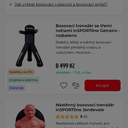
Jak vybrat boxovací rukavice a boxovací pytel?
Boxovací trenažér se třemi
nohami inSPORTline Getreiro -
rozbaleno
Stabilní, lehký a odolný boxovací
trenažer plnitelný vodou a
vzduchem. Možnost …
8 499 Kč
Splátky za 0%
skladem – 11.8. u Vás
Doprava zdarma
Koupit
Dáreček
Nástěnný boxovací trenažér
inSPORTline Jondevale
5
(5)
Realistická velikost i tuhost, pro