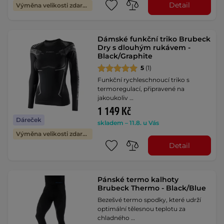
Detail
Výměna velikosti zdarma
Dámské funkční triko Brubeck
Dry s dlouhým rukávem -
Black/Graphite
5
(1)
Funkční rychleschnoucí triko s
termoregulací, připravené na
jakoukoliv …
1 149 Kč
Dáreček
skladem – 11.8. u Vás
Výměna velikosti zdarma
Detail
Pánské termo kalhoty
Brubeck Thermo - Black/Blue
Bezešvé termo spodky, které udrží
optimální tělesnou teplotu za
chladného …