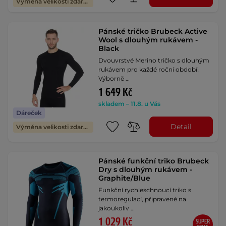
Výměna velikosti zdarma
Pánské tričko Brubeck Active
Wool s dlouhým rukávem -
Black
Dvouvrstvé Merino tričko s dlouhým
rukávem pro každé roční období!
Výborně …
1 649 Kč
skladem – 11.8. u Vás
Dáreček
Detail
Výměna velikosti zdarma
Pánské funkční triko Brubeck
Dry s dlouhým rukávem -
Graphite/Blue
Funkční rychleschnoucí triko s
termoregulací, připravené na
jakoukoliv …
1 029 Kč
SUPER