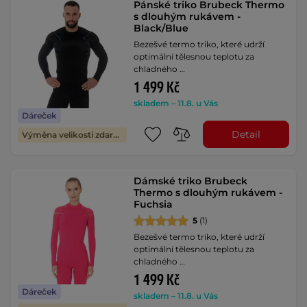
Pánské triko Brubeck Thermo
s dlouhým rukávem -
Black/Blue
Bezešvé termo triko, které udrží
optimální tělesnou teplotu za
chladného …
1 499 Kč
skladem – 11.8. u Vás
Dáreček
Detail
Výměna velikosti zdarma
Dámské triko Brubeck
Thermo s dlouhým rukávem -
Fuchsia
5
(1)
Bezešvé termo triko, které udrží
optimální tělesnou teplotu za
chladného …
1 499 Kč
Dáreček
skladem – 11.8. u Vás