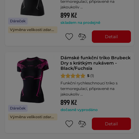
termoregulací, připravené na
jakoukoliv …
899 Kč
Dáreček
skladem na prodejně
Výměna velikosti zdarma
Detail
Dámské funkční triko Brubeck
Dry s krátkým rukávem -
Black/Fuchsia
5
(1)
Funkční rychleschnoucí triko s
termoregulací, připravené na
jakoukoliv …
899 Kč
Dáreček
dočasně vyprodáno
Výměna velikosti zdarma
Detail