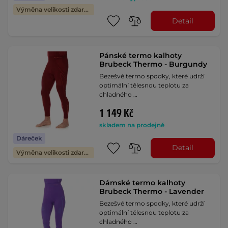
Výměna velikosti zdarma
Detail
Pánské termo kalhoty
Brubeck Thermo - Burgundy
Bezešvé termo spodky, které udrží
optimální tělesnou teplotu za
chladného …
1 149 Kč
skladem na prodejně
Dáreček
Detail
Výměna velikosti zdarma
Dámské termo kalhoty
Brubeck Thermo - Lavender
Bezešvé termo spodky, které udrží
optimální tělesnou teplotu za
chladného …