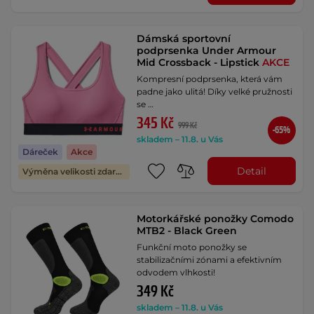
Dámská sportovní
podprsenka Under Armour
Mid Crossback - Lipstick
AKCE
Kompresní podprsenka, která vám
padne jako ulitá! Díky velké pružnosti
se …
345 Kč
999 Kč
-65%
skladem – 11.8. u Vás
Dáreček
Akce
Detail
Výměna velikosti zdarma
Motorkářské ponožky Comodo
MTB2 - Black Green
Funkční moto ponožky se
stabilizačními zónami a efektivním
odvodem vlhkosti!
349 Kč
skladem – 11.8. u Vás