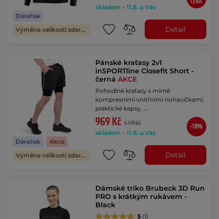
CENA
skladem – 11.8. u Vás
Dáreček
Detail
Výměna velikosti zdarma
Pánské kraťasy 2v1
inSPORTline Closefit Short -
černá
AKCE
Pohodlné kraťasy s mírně
kompresními vnitřními nohavičkami,
praktické kapsy, …
969 Kč
1 179 Kč
-18%
skladem – 11.8. u Vás
Dáreček
Akce
Detail
Výměna velikosti zdarma
Dámské triko Brubeck 3D Run
PRO s krátkým rukávem -
Black
5
(1)