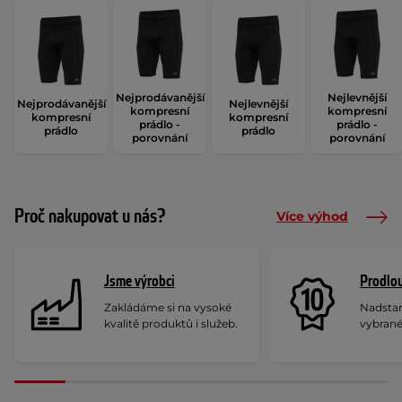
Nejprodávanější
Nejlevnější
Nejprodávanější
Nejlevnější
kompresní
kompresní
kompresní
kompresní
prádlo -
prádlo -
prádlo
prádlo
porovnání
porovnání
Proč nakupovat u nás?
Více výhod
Jsme výrobci
Prodlou
Zakládáme si na vysoké
Nadstan
kvalitě produktů i služeb.
vybrané