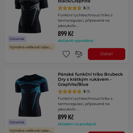
Black/Graphite
5
(1)
Funkční rychleschnoucí triko s
termoregulací, připravené na
jakoukoliv …
899 Kč
Dáreček
dočasně vyprodáno
Výměna velikosti zdarma
Detail
Pánské funkční triko Brubeck
Dry s krátkým rukávem -
Graphite/Blue
5
(1)
Funkční rychleschnoucí triko s
termoregulací, připravené na
jakoukoliv …
899 Kč
Dáreček
skladem na prodejně
Výměna velikosti zdarma