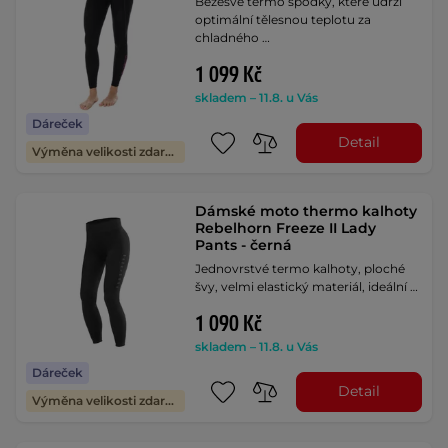
Bezešvé termo spodky, které udrží
optimální tělesnou teplotu za
chladného …
1 099 Kč
skladem – 11.8. u Vás
Dáreček
Detail
Výměna velikosti zdarma
Dámské moto thermo kalhoty
Rebelhorn Freeze II Lady
Pants - černá
Jednovrstvé termo kalhoty, ploché
švy, velmi elastický materiál, ideální …
1 090 Kč
skladem – 11.8. u Vás
Dáreček
Detail
Výměna velikosti zdarma