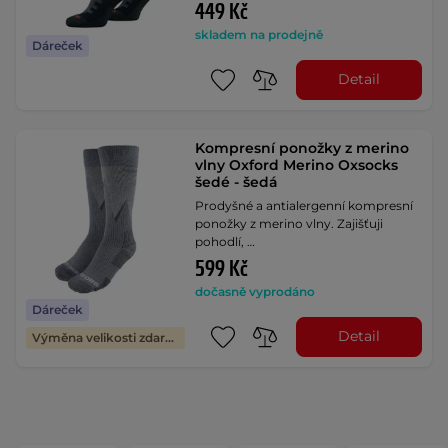
449 Kč
skladem na prodejně
Dáreček
Detail
Kompresní ponožky z merino
vlny Oxford Merino Oxsocks
šedé - šedá
Prodyšné a antialergenní kompresní
ponožky z merino vlny. Zajišťuji
pohodlí, …
599 Kč
dočasně vyprodáno
Dáreček
Detail
Výměna velikosti zdarma