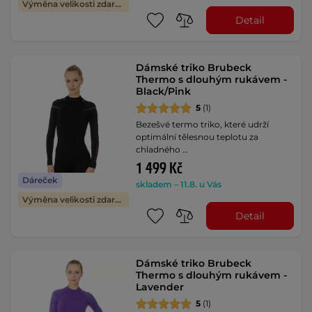
Výměna velikosti zdarma
Detail
Dámské triko Brubeck
Thermo s dlouhým rukávem -
Black/Pink
5
(1)
Bezešvé termo triko, které udrží
optimální tělesnou teplotu za
chladného …
1 499 Kč
Dáreček
skladem – 11.8. u Vás
Výměna velikosti zdarma
Detail
Dámské triko Brubeck
Thermo s dlouhým rukávem -
Lavender
5
(1)