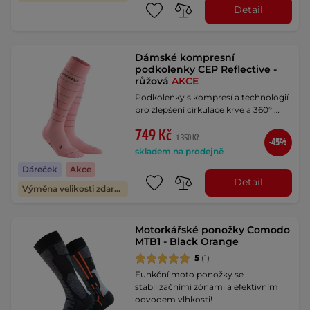
Detail
Dámské kompresní
podkolenky CEP Reflective -
růžová
AKCE
Podkolenky s kompresí a technologií
pro zlepšení cirkulace krve a 360° …
749 Kč
1 350 Kč
-45%
skladem na prodejně
Dáreček
Akce
Detail
Výměna velikosti zdarma
Motorkářské ponožky Comodo
MTB1 - Black Orange
5
(1)
Funkční moto ponožky se
stabilizačními zónami a efektivním
odvodem vlhkosti!