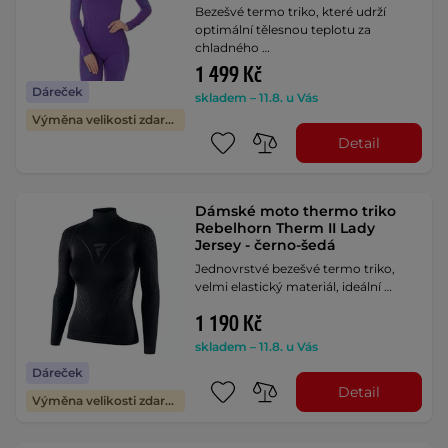
Bezešvé termo triko, které udrží
optimální tělesnou teplotu za
chladného …
1 499 Kč
Dáreček
skladem – 11.8. u Vás
Výměna velikosti zdarma
Detail
Dámské moto thermo triko
Rebelhorn Therm II Lady
Jersey - černo-šedá
Jednovrstvé bezešvé termo triko,
velmi elastický materiál, ideální …
1 190 Kč
skladem – 11.8. u Vás
Dáreček
Detail
Výměna velikosti zdarma