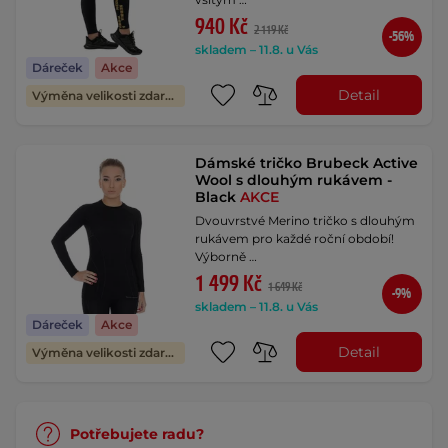
940 Kč
2 119 Kč
-56%
skladem – 11.8. u Vás
Dáreček
Akce
Detail
Výměna velikosti zdarma
Dámské tričko Brubeck Active
Wool s dlouhým rukávem -
Black
AKCE
Dvouvrstvé Merino tričko s dlouhým
rukávem pro každé roční období!
Výborně …
1 499 Kč
1 649 Kč
-9%
skladem – 11.8. u Vás
Dáreček
Akce
Detail
Výměna velikosti zdarma
Potřebujete radu?