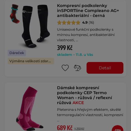
Kompresní podkolenky
inSPORTline Compleano AG+
antibakteriální - černá
4.9
(16)
Unisexové funkční podkolenky s
mírnou kompresí, antibakteriální
vlastnosti, …
399 Kč
Dáreček
skladem – 11.8. u Vás
Výměna velikosti zdarma
Detail
Dámské kompresní
podkolenky CEP Termo
Woman - růžová / reflexní
růžová
AKCE
Pletenina s hřejivým efektem, skvělé
termoregulační vlastnosti, kompresní
…
689 Kč
1 250 Kč