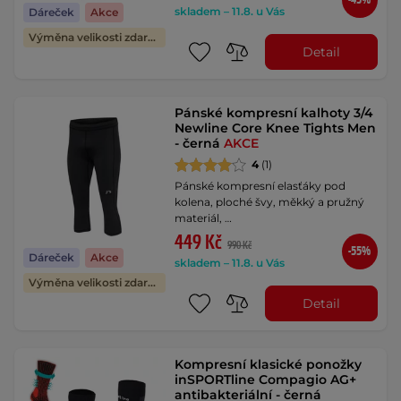
-45%
skladem – 11.8. u Vás
Dáreček
Akce
Výměna velikosti zdarma
Detail
Pánské kompresní kalhoty 3/4
Newline Core Knee Tights Men
- černá
AKCE
4
(1)
Pánské kompresní elasťáky pod
kolena, ploché švy, měkký a pružný
materiál, …
449 Kč
990 Kč
-55%
Dáreček
Akce
skladem – 11.8. u Vás
Výměna velikosti zdarma
Detail
Kompresní klasické ponožky
inSPORTline Compagio AG+
antibakteriální - černá