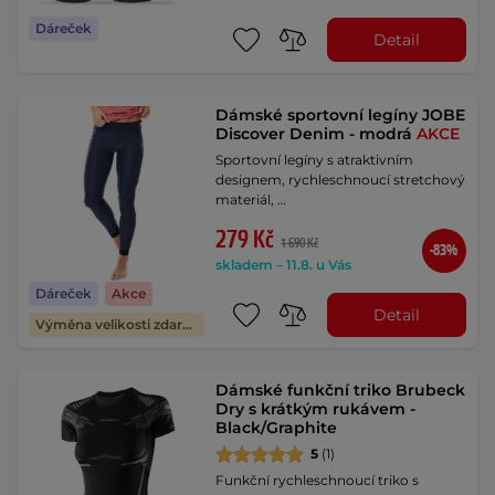
Dáreček
Detail
Dámské sportovní legíny JOBE
Discover Denim - modrá
AKCE
Sportovní legíny s atraktivním
designem, rychleschnoucí stretchový
materiál, …
279 Kč
1 690 Kč
-83%
skladem – 11.8. u Vás
Dáreček
Akce
Detail
Výměna velikosti zdarma
Dámské funkční triko Brubeck
Dry s krátkým rukávem -
Black/Graphite
5
(1)
Funkční rychleschnoucí triko s