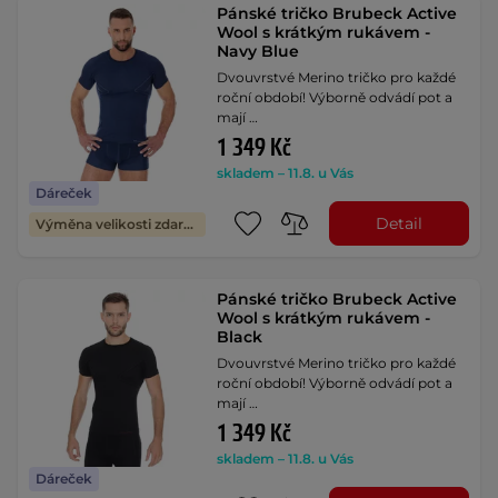
Pánské tričko Brubeck Active
Wool s krátkým rukávem -
Navy Blue
Dvouvrstvé Merino tričko pro každé
roční období! Výborně odvádí pot a
mají …
1 349 Kč
skladem – 11.8. u Vás
Dáreček
Detail
Výměna velikosti zdarma
Pánské tričko Brubeck Active
Wool s krátkým rukávem -
Black
Dvouvrstvé Merino tričko pro každé
roční období! Výborně odvádí pot a
mají …
1 349 Kč
skladem – 11.8. u Vás
Dáreček