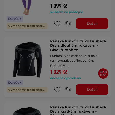
1 099 Kč
skladem na prodejně
Dáreček
Detail
Výměna velikosti zdarma
Pánské funkční triko Brubeck
Dry s dlouhým rukávem -
Black/Graphite
Funkční rychleschnoucí triko s
termoregulací, připravené na
jakoukoliv …
1 029 Kč
SUPER
CENA
dočasně vyprodáno
Dáreček
Detail
Výměna velikosti zdarma
Pánské funkční triko Brubeck
Dry s krátkým rukávem -