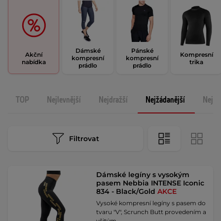
Dámské
Pánské
Akční
Kompresní
kompresní
kompresní
nabídka
trika
prádlo
prádlo
TOP
Nejlevnější
Nejdražší
Nejžádanější
Nejno
Filtrovat
Dámské legíny s vysokým
pasem Nebbia INTENSE Iconic
834 - Black/Gold
AKCE
Vysoké kompresní legíny s pasem do
tvaru "V", Scrunch Butt provedením a
všitým …