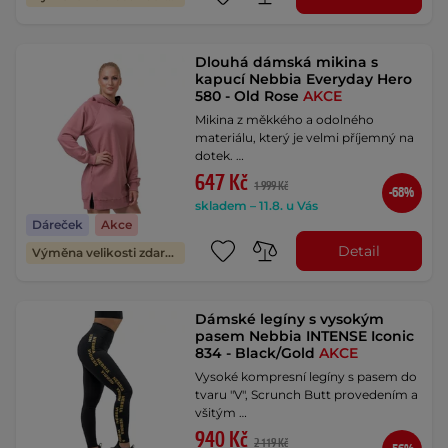
Dlouhá dámská mikina s
kapucí Nebbia Everyday Hero
580 - Old Rose
AKCE
Mikina z měkkého a odolného
materiálu, který je velmi příjemný na
dotek. …
647 Kč
1 999 Kč
-68%
skladem – 11.8. u Vás
Dáreček
Akce
Detail
Výměna velikosti zdarma
Dámské legíny s vysokým
pasem Nebbia INTENSE Iconic
834 - Black/Gold
AKCE
Vysoké kompresní legíny s pasem do
tvaru "V", Scrunch Butt provedením a
všitým …
940 Kč
2 119 Kč