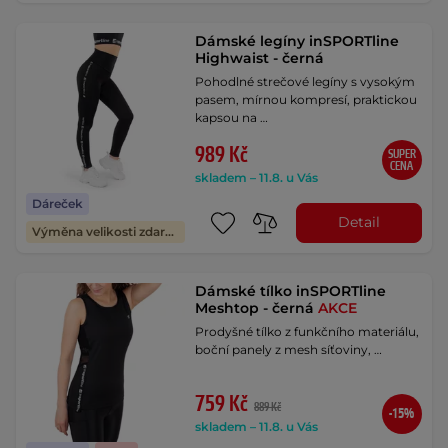
Dámské legíny inSPORTline
Highwaist - černá
Pohodlné strečové legíny s vysokým
pasem, mírnou kompresí, praktickou
kapsou na …
989 Kč
SUPER
CENA
skladem – 11.8. u Vás
Dáreček
Detail
Výměna velikosti zdarma
Dámské tílko inSPORTline
Meshtop - černá
AKCE
Prodyšné tílko z funkčního materiálu,
boční panely z mesh síťoviny, …
759 Kč
889 Kč
-15%
skladem – 11.8. u Vás