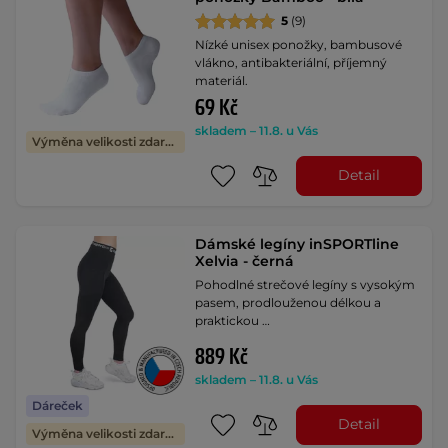
5
(9)
Nízké unisex ponožky, bambusové
vlákno, antibakteriální, příjemný
materiál.
69 Kč
skladem – 11.8. u Vás
Výměna velikosti zdarma
Detail
Dámské legíny inSPORTline
Xelvia - černá
Pohodlné strečové legíny s vysokým
pasem, prodlouženou délkou a
praktickou …
889 Kč
skladem – 11.8. u Vás
Dáreček
Detail
Výměna velikosti zdarma