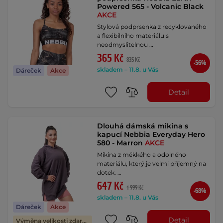
Powered 565 - Volcanic Black
AKCE
Stylová podprsenka z recyklovaného
a flexibilního materiálu s
neodmyslitelnou …
365 Kč
835 Kč
-56%
skladem – 11.8. u Vás
Dáreček
Akce
Detail
Dlouhá dámská mikina s
kapucí Nebbia Everyday Hero
580 - Marron
AKCE
Mikina z měkkého a odolného
materiálu, který je velmi příjemný na
dotek. …
647 Kč
1 999 Kč
-68%
skladem – 11.8. u Vás
Dáreček
Akce
Detail
Výměna velikosti zdarma