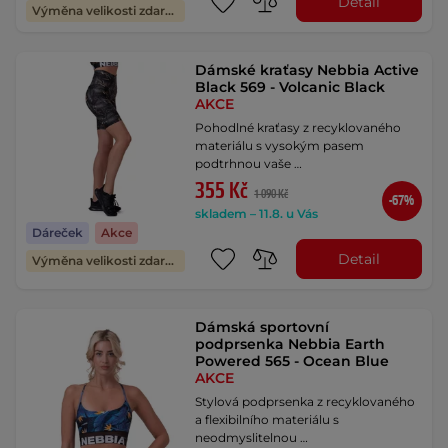
Detail
Výměna velikosti zdarma
Dámské kraťasy Nebbia Active
Black 569 - Volcanic Black
AKCE
Pohodlné kraťasy z recyklovaného
materiálu s vysokým pasem
podtrhnou vaše …
355 Kč
1 090 Kč
-67%
skladem – 11.8. u Vás
Dáreček
Akce
Detail
Výměna velikosti zdarma
Dámská sportovní
podprsenka Nebbia Earth
Powered 565 - Ocean Blue
AKCE
Stylová podprsenka z recyklovaného
a flexibilního materiálu s
neodmyslitelnou …