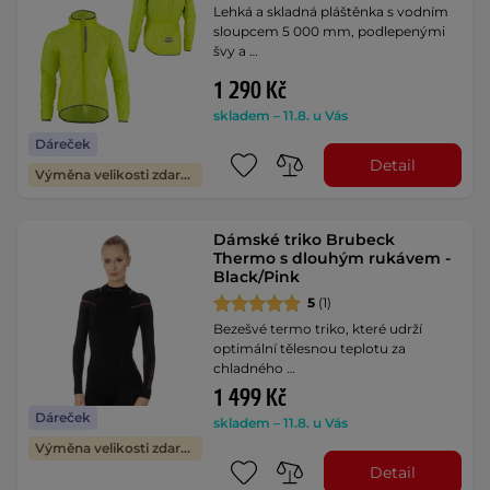
Lehká a skladná pláštěnka s vodním
sloupcem 5 000 mm, podlepenými
švy a …
1 290 Kč
skladem – 11.8. u Vás
Dáreček
Detail
Výměna velikosti zdarma
Dámské triko Brubeck
Thermo s dlouhým rukávem -
Black/Pink
5
(1)
Bezešvé termo triko, které udrží
optimální tělesnou teplotu za
chladného …
1 499 Kč
Dáreček
skladem – 11.8. u Vás
Výměna velikosti zdarma
Detail