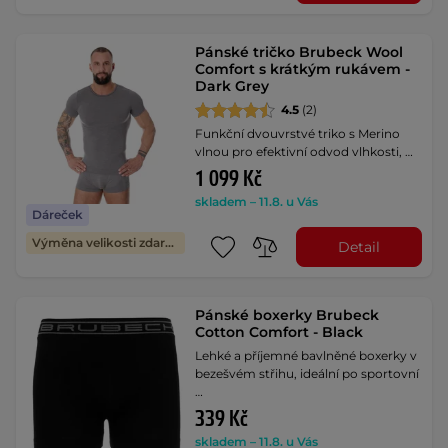
Pánské tričko Brubeck Wool
Comfort s krátkým rukávem -
Dark Grey
4.5
(2)
Funkční dvouvrstvé triko s Merino
vlnou pro efektivní odvod vlhkosti, …
1 099 Kč
skladem – 11.8. u Vás
Dáreček
Výměna velikosti zdarma
Detail
Pánské boxerky Brubeck
Cotton Comfort - Black
Lehké a příjemné bavlněné boxerky v
bezešvém střihu, ideální po sportovní
…
339 Kč
skladem – 11.8. u Vás