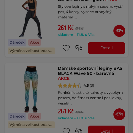
Stylové legíny s nízkým sedem, vyšší
pas, 4 kapsy, vysoce prodyšný
materiál, …
261 Kč
699 Kč
-63%
skladem – 11.8. u Vás
Dáreček
Akce
Detail
Výměna velikosti zdarma
Dámské sportovní legíny BAS
BLACK Wave 90 - barevná
AKCE
4.5
(3)
Funkční elastické kalhoty s vysokým
pasem, do fitness centra i posilovny,
veselý …
261 Kč
799 Kč
-67%
Dáreček
Akce
skladem – 11.8. u Vás
Výměna velikosti zdarma
Detail