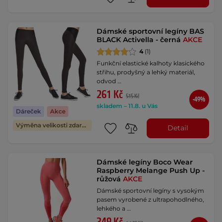
Dámské sportovní legíny BAS
BLACK Activella - černá
AKCE
4
(1)
Funkční elastické kalhoty klasického
střihu, prodyšný a lehký materiál,
odvod …
261 Kč
515 Kč
-49%
skladem – 11.8. u Vás
Dáreček
Akce
Výměna velikosti zdarma
Detail
Dámské legíny Boco Wear
Raspberry Melange Push Up -
růžová
AKCE
Dámské sportovní legíny s vysokým
pasem vyrobené z ultrapohodlného,
lehkého a …