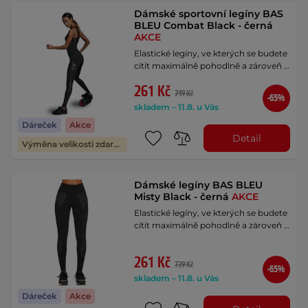
Dámské sportovní legíny BAS
BLEU Combat Black - černá
AKCE
Elastické legíny, ve kterých se budete
cítit maximálně pohodlně a zároveň …
261 Kč
749 Kč
-65%
skladem – 11.8. u Vás
Dáreček
Akce
Detail
Výměna velikosti zdarma
Dámské legíny BAS BLEU
Misty Black - černá
AKCE
Elastické legíny, ve kterých se budete
cítit maximálně pohodlně a zároveň …
261 Kč
739 Kč
-65%
skladem – 11.8. u Vás
Dáreček
Akce