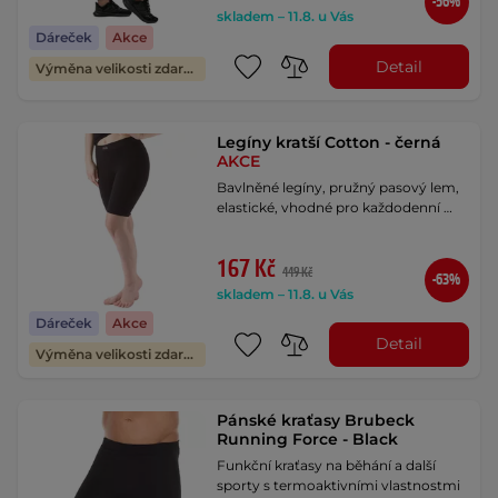
-56%
skladem – 11.8. u Vás
Dáreček
Akce
Detail
Výměna velikosti zdarma
Legíny kratší Cotton - černá
AKCE
Bavlněné legíny, pružný pasový lem,
elastické, vhodné pro každodenní …
167 Kč
449 Kč
-63%
skladem – 11.8. u Vás
Dáreček
Akce
Detail
Výměna velikosti zdarma
Pánské kraťasy Brubeck
Running Force - Black
Funkční kraťasy na běhání a další
sporty s termoaktivními vlastnostmi