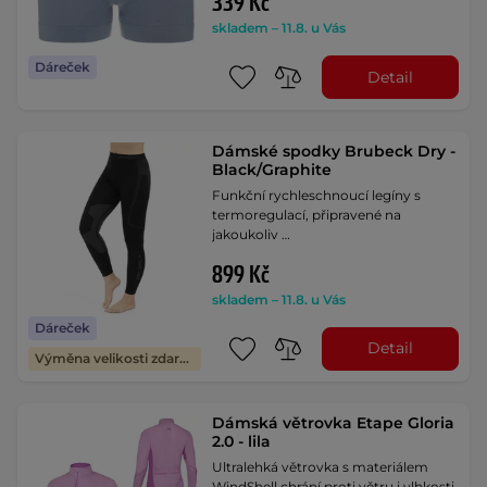
339 Kč
skladem – 11.8. u Vás
Dáreček
Detail
Dámské spodky Brubeck Dry -
Black/Graphite
Funkční rychleschnoucí legíny s
termoregulací, připravené na
jakoukoliv …
899 Kč
skladem – 11.8. u Vás
Dáreček
Detail
Výměna velikosti zdarma
Dámská větrovka Etape Gloria
2.0 - lila
Ultralehká větrovka s materiálem
WindShell chrání proti větru i vlhkosti.