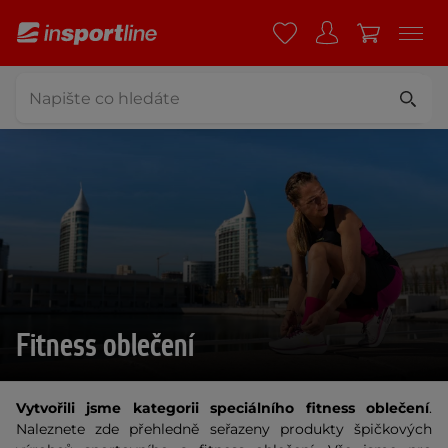
Fitness oblečení
Vytvořili jsme kategorii speciálního fitness oblečení
.
Naleznete zde přehledně seřazeny produkty špičkových