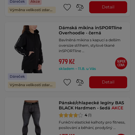
Dáreček
Akce
Detail
Výměna velikosti zdarma
Dámská mikina inSPORTline
Overhoodie - černá
Bavlněná mikina s kapucí a delším
oversize střihem, stylové tkané
inSPORTline …
979 Kč
SUPER
CENA
skladem – 11.8. u Vás
Dáreček
Detail
Výměna velikosti zdarma
Pánské/chlapecké legíny BAS
BLACK Hardmen - šedá
AKCE
4
(1)
Funkční elastické kalhoty pro fitness,
posilování a běhání, prodyšný …