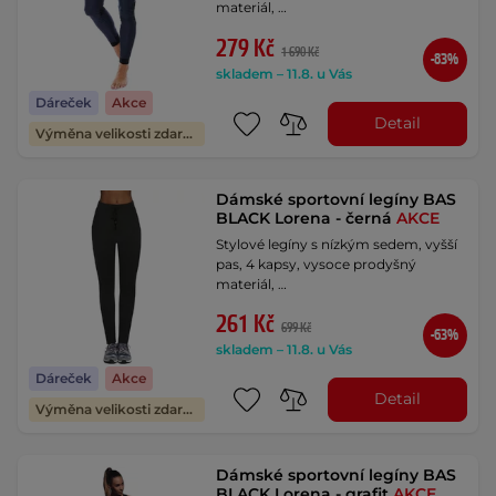
materiál, …
279 Kč
1 690 Kč
-83%
skladem – 11.8. u Vás
Dáreček
Akce
Detail
Výměna velikosti zdarma
Dámské sportovní legíny BAS
BLACK Lorena - černá
AKCE
Stylové legíny s nízkým sedem, vyšší
pas, 4 kapsy, vysoce prodyšný
materiál, …
261 Kč
699 Kč
-63%
skladem – 11.8. u Vás
Dáreček
Akce
Detail
Výměna velikosti zdarma
Dámské sportovní legíny BAS
BLACK Lorena - grafit
AKCE