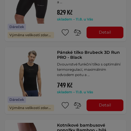
a …
829 Kč
skladem – 11.8. u Vás
Dáreček
Detail
Výměna velikosti zdarma
Pánské tílko Brubeck 3D Run
PRO - Black
Dvouvrstvé funkční tílko s optimální
termoregulací, maximálním
odvodem potu a …
749 Kč
skladem – 11.8. u Vás
Dáreček
Detail
Výměna velikosti zdarma
Kotníkové bambusové
ponožky Bamboo - bílá