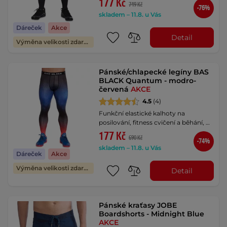
177 Kč
749 Kč
-76%
skladem – 11.8. u Vás
Dáreček
Akce
Detail
Výměna velikosti zdarma
Pánské/chlapecké legíny BAS
BLACK Quantum - modro-
červená
AKCE
4.5
(4)
Funkční elastické kalhoty na
posilování, fitness cvičení a běhání, …
177 Kč
690 Kč
-74%
skladem – 11.8. u Vás
Dáreček
Akce
Výměna velikosti zdarma
Detail
Pánské kraťasy JOBE
Boardshorts - Midnight Blue
AKCE