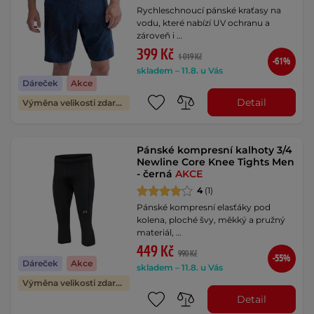
Rychleschnoucí pánské kraťasy na
vodu, které nabízí UV ochranu a
zároveň i …
399 Kč
1 019 Kč
-61%
skladem – 11.8. u Vás
Dáreček
Akce
Detail
Výměna velikosti zdarma
Pánské kompresní kalhoty 3/4
Newline Core Knee Tights Men
- černá
AKCE
4
(1)
Pánské kompresní elasťáky pod
kolena, ploché švy, měkký a pružný
materiál, …
449 Kč
990 Kč
-55%
Dáreček
Akce
skladem – 11.8. u Vás
Výměna velikosti zdarma
Detail