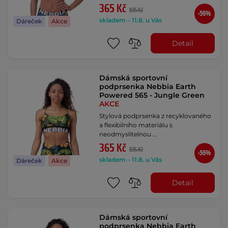
365 Kč
835 Kč
-56%
skladem – 11.8. u Vás
Dáreček
Akce
Detail
Dámská sportovní
podprsenka Nebbia Earth
Powered 565 - Jungle Green
AKCE
Stylová podprsenka z recyklovaného
a flexibilního materiálu s
neodmyslitelnou …
365 Kč
835 Kč
-56%
skladem – 11.8. u Vás
Dáreček
Akce
Detail
Dámská sportovní
podprsenka Nebbia Earth