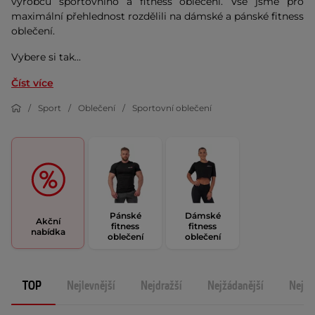
výrobců sportovního a fitness oblečení. Vše jsme pro
maximální přehlednost rozdělili na dámské a pánské fitness
oblečení.
Vybere si tak...
Číst více
Sport
Oblečení
Sportovní oblečení
Pánské
Dámské
Akční
fitness
fitness
nabídka
oblečení
oblečení
TOP
Nejlevnější
Nejdražší
Nejžádanější
Nejno