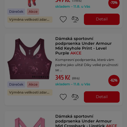
349 Kč
1 149 Kč
-70%
skladem – 11.8. u Vás
Dáreček
Akce
Detail
Výměna velikosti zdarma
Dámská sportovní
podprsenka Under Armour
Mid Keyhole Print - Level
Purple
AKCE
Kompresní podprsenka, která vám
padne jako ulitá! Díky velké pružnosti
se …
345 Kč
899 Kč
-62%
skladem – 11.8. u Vás
Dáreček
Akce
Výměna velikosti zdarma
Detail
Dámská sportovní
podprsenka Under Armour
Mid Crossback - Lipstick
AKCE