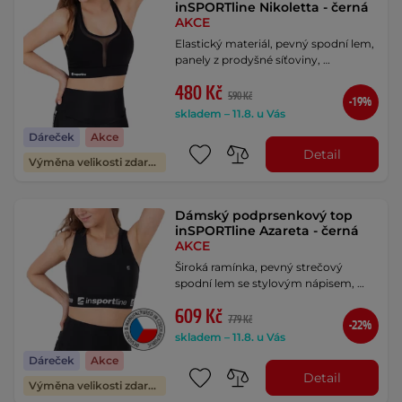
inSPORTline Nikoletta - černá
AKCE
Elastický materiál, pevný spodní lem,
panely z prodyšné síťoviny, …
480 Kč
590 Kč
-19%
skladem – 11.8. u Vás
Dáreček
Akce
Detail
Výměna velikosti zdarma
Dámský podprsenkový top
inSPORTline Azareta - černá
AKCE
Široká ramínka, pevný strečový
spodní lem se stylovým nápisem, …
609 Kč
779 Kč
-22%
skladem – 11.8. u Vás
Dáreček
Akce
Detail
Výměna velikosti zdarma