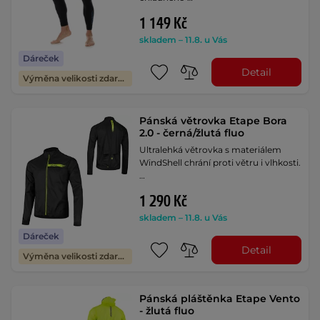
1 149 Kč
skladem – 11.8. u Vás
Dáreček
Detail
Výměna velikosti zdarma
Pánská větrovka Etape Bora
2.0 - černá/žlutá fluo
Ultralehká větrovka s materiálem
WindShell chrání proti větru i vlhkosti.
…
1 290 Kč
skladem – 11.8. u Vás
Dáreček
Detail
Výměna velikosti zdarma
Pánská pláštěnka Etape Vento
- žlutá fluo