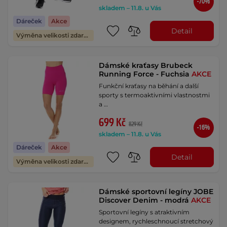
-70%
skladem – 11.8. u Vás
Dáreček
Akce
Detail
Výměna velikosti zdarma
Dámské kraťasy Brubeck
Running Force - Fuchsia
AKCE
Funkční kraťasy na běhání a další
sporty s termoaktivními vlastnostmi
a …
699 Kč
829 Kč
-16%
skladem – 11.8. u Vás
Dáreček
Akce
Detail
Výměna velikosti zdarma
Dámské sportovní legíny JOBE
Discover Denim - modrá
AKCE
Sportovní legíny s atraktivním
designem, rychleschnoucí stretchový