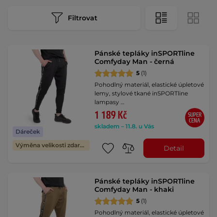
Filtrovat
Pánské tepláky inSPORTline
Comfyday Man - černá
5
(1)
Pohodlný materiál, elastické úpletové
lemy, stylové tkané inSPORTline
lampasy …
1 189 Kč
SUPER
CENA
skladem – 11.8. u Vás
Dáreček
Výměna velikosti zdarma
Detail
Pánské tepláky inSPORTline
Comfyday Man - khaki
5
(1)
Pohodlný materiál, elastické úpletové