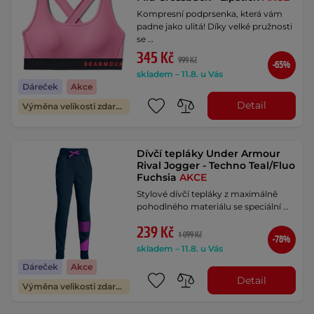
Kompresní podprsenka, která vám
padne jako ulitá! Díky velké pružnosti
se …
345 Kč
999 Kč
-65%
skladem – 11.8. u Vás
Dáreček
Akce
Detail
Výměna velikosti zdarma
Dívčí tepláky Under Armour
Rival Jogger - Techno Teal/Fluo
Fuchsia
AKCE
Stylové dívčí tepláky z maximálně
pohodlného materiálu se speciální …
239 Kč
1 099 Kč
-78%
skladem – 11.8. u Vás
Dáreček
Akce
Detail
Výměna velikosti zdarma