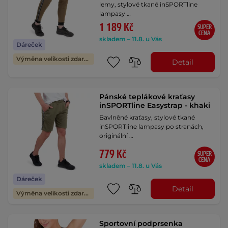
lemy, stylové tkané inSPORTline
lampasy …
1 189 Kč
SUPER
CENA
skladem – 11.8. u Vás
Dáreček
Výměna velikosti zdarma
Detail
Pánské teplákové kraťasy
inSPORTline Easystrap - khaki
Bavlněné kraťasy, stylové tkané
inSPORTline lampasy po stranách,
originální …
779 Kč
SUPER
CENA
skladem – 11.8. u Vás
Dáreček
Detail
Výměna velikosti zdarma
Sportovní podprsenka