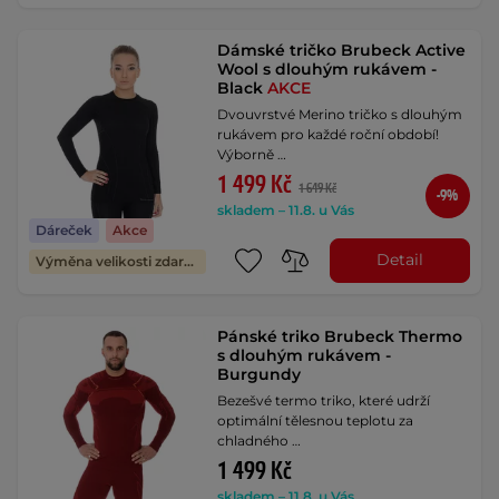
Dámské tričko Brubeck Active
Wool s dlouhým rukávem -
Black
AKCE
Dvouvrstvé Merino tričko s dlouhým
rukávem pro každé roční období!
Výborně …
1 499 Kč
1 649 Kč
-9%
skladem – 11.8. u Vás
Dáreček
Akce
Detail
Výměna velikosti zdarma
Pánské triko Brubeck Thermo
s dlouhým rukávem -
Burgundy
Bezešvé termo triko, které udrží
optimální tělesnou teplotu za
chladného …
1 499 Kč
skladem – 11.8. u Vás