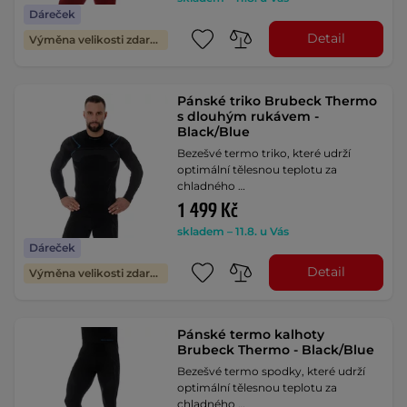
Dáreček
Detail
Výměna velikosti zdarma
Pánské triko Brubeck Thermo
s dlouhým rukávem -
Black/Blue
Bezešvé termo triko, které udrží
optimální tělesnou teplotu za
chladného …
1 499 Kč
skladem – 11.8. u Vás
Dáreček
Detail
Výměna velikosti zdarma
Pánské termo kalhoty
Brubeck Thermo - Black/Blue
Bezešvé termo spodky, které udrží
optimální tělesnou teplotu za
chladného …