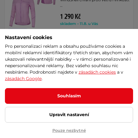
…
1 290 Kč
skladem – 11.8. u Vás
Dáreček
Nastavení cookies
Detail
Výměna velikosti zdarma
Pro personalizaci reklam a obsahu používáme cookies a
mobilní reklamní identifikátory třetích stran, abychom vám
Pánské kraťasy 2v1
ukazovali relevantnější nabídky – v rámci personalizované i
inSPORTline Closefit Short -
nepersonalizované reklamy. Bez vašeho souhlasu nic
černá
AKCE
nesbíráme. Podrobnosti najdete v
zásadách cookies
a v
Pohodlné kraťasy s mírně
zásadách Google
.
kompresními vnitřními nohavičkami,
praktické kapsy, …
969 Kč
Souhlasím
1 179 Kč
-18%
skladem – 11.8. u Vás
Dáreček
Akce
Upravit nastavení
Detail
Výměna velikosti zdarma
Pouze nezbytné
Dámské tepláky inSPORTline