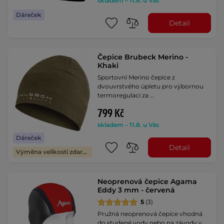
skladem – 11.8. u Vás
Dáreček
Detail
Čepice Brubeck Merino -
Khaki
Sportovní Merino čepice z
dvouvrstvého úpletu pro výbornou
termoregulaci za …
799 Kč
skladem – 11.8. u Vás
Dáreček
Detail
Výměna velikosti zdarma
Neoprenová čepice Agama
Eddy 3 mm - červená
5
(3)
Pružná neoprenová čepice vhodná
do studené vody nebo na závody v