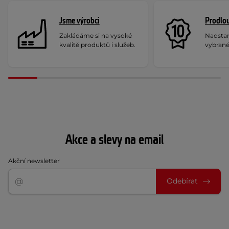
Jsme výrobci
Prodlou
Zakládáme si na vysoké
Nadstan
kvalitě produktů i služeb.
vybrané
Akce a slevy na email
Akční newsletter
Odebírat