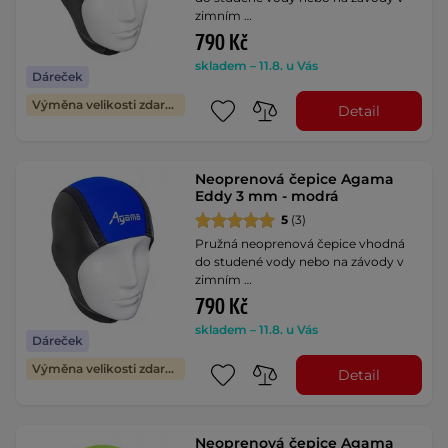
zimním …
790 Kč
skladem – 11.8. u Vás
Dáreček
Výměna velikosti zdarma
Detail
Neoprenová čepice Agama
Eddy 3 mm - modrá
5
(3)
Pružná neoprenová čepice vhodná
do studené vody nebo na závody v
zimním …
790 Kč
skladem – 11.8. u Vás
Dáreček
Výměna velikosti zdarma
Detail
Neoprenová čepice Agama