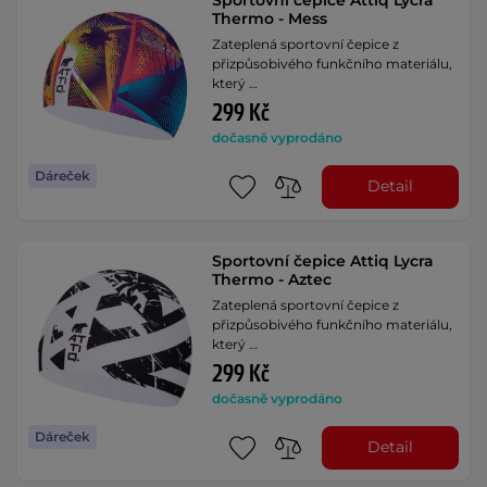
Thermo - Mess
Zateplená sportovní čepice z
přizpůsobivého funkčního materiálu,
který …
299 Kč
dočasně vyprodáno
Dáreček
Detail
Sportovní čepice Attiq Lycra
Thermo - Aztec
Zateplená sportovní čepice z
přizpůsobivého funkčního materiálu,
který …
299 Kč
dočasně vyprodáno
Dáreček
Detail