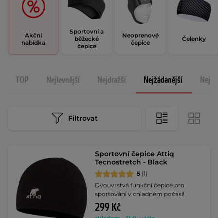
Sportovní a
Akční
Neoprenové
běžecké
Čelenky
nabídka
čepice
čepice
TOP
Nejlevnější
Nejdražší
Nejžádanější
Nejno
Filtrovat
Sportovní čepice Attiq
Tecnostretch - Black
5
(1)
Dvouvrstvá funkční čepice pro
sportování v chladném počasí!
299 Kč