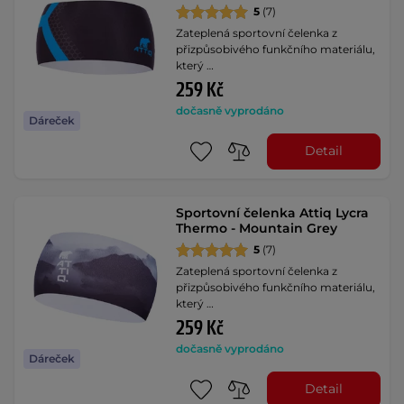
5
(7)
Zateplená sportovní čelenka z
přizpůsobivého funkčního materiálu,
který …
259 Kč
dočasně vyprodáno
Dáreček
Detail
Sportovní čelenka Attiq Lycra
Thermo - Mountain Grey
5
(7)
Zateplená sportovní čelenka z
přizpůsobivého funkčního materiálu,
který …
259 Kč
dočasně vyprodáno
Dáreček
Detail