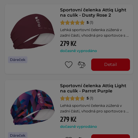
Sportovní čelenka Attiq Light
na culík - Dusty Rose 2
5
(1)
Lehká sportovní čelenka zúžená v
zadní části, vhodná pro sportovce s …
279 Kč
dočasně vyprodáno
Dáreček
Detail
Sportovní čelenka Attiq Light
na culík - Parrot Purple
5
(1)
Lehká sportovní čelenka zúžená v
zadní části, vhodná pro sportovce s …
279 Kč
dočasně vyprodáno
Dáreček