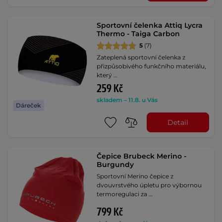
Sportovní čelenka Attiq Lycra
Thermo - Taiga Carbon
5
(7)
Zateplená sportovní čelenka z
přizpůsobivého funkčního materiálu,
který …
259 Kč
skladem – 11.8. u Vás
Dáreček
Detail
Čepice Brubeck Merino -
Burgundy
Sportovní Merino čepice z
dvouvrstvého úpletu pro výbornou
termoregulaci za …
799 Kč