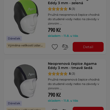
Eddy 3 mm - zelená
5
(3)
Pružná neoprenová čepice vhodná
do studené vody nebo na závody v
zimním …
790 Kč
skladem – 11.8. u Vás
Dáreček
Výměna velikosti zdarma
Detail
Neoprenová čepice Agama
Eddy 3 mm - tmavě šedá
5
(3)
Pružná neoprenová čepice vhodná
do studené vody nebo na závody v
zimním …
790 Kč
skladem – 11.8. u Vás
Dáreček