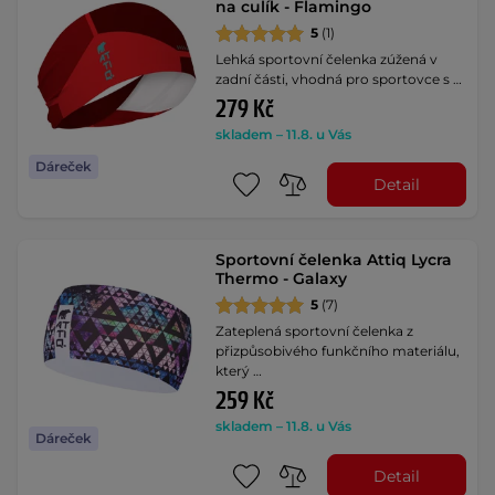
na culík - Flamingo
5
(1)
Lehká sportovní čelenka zúžená v
zadní části, vhodná pro sportovce s …
279 Kč
skladem – 11.8. u Vás
Dáreček
Detail
Sportovní čelenka Attiq Lycra
Thermo - Galaxy
5
(7)
Zateplená sportovní čelenka z
přizpůsobivého funkčního materiálu,
který …
259 Kč
skladem – 11.8. u Vás
Dáreček
Detail