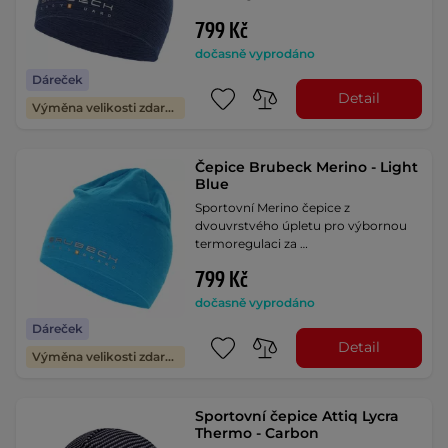
799 Kč
dočasně vyprodáno
Dáreček
Detail
Výměna velikosti zdarma
Čepice Brubeck Merino - Light
Blue
Sportovní Merino čepice z
dvouvrstvého úpletu pro výbornou
termoregulaci za …
799 Kč
dočasně vyprodáno
Dáreček
Detail
Výměna velikosti zdarma
Sportovní čepice Attiq Lycra
Thermo - Carbon