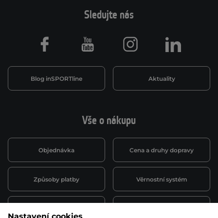
Sledujte nás
Facebook
Youtube
Instagram
LinkedIn
Blog inSPORTline
Aktuality
Vše o nákupu
Objednávka
Cena a druhy dopravy
Způsoby platby
Věrnostní systém
Montáž a servis
Reklamace a záruka
Nastavení cookies