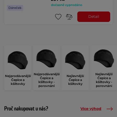
dočasně vyprodáno
Dáreček
Detail
Nejprodávanější
Nejlevnější
Nejprodávanější
Nejlevnější
Čepice a
Čepice a
Čepice a
Čepice a
kšiltovky -
kšiltovky -
kšiltovky
kšiltovky
porovnání
porovnání
Proč nakupovat u nás?
Více výhod