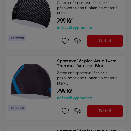
Zateplená sportovní čepice z
přizpůsobivého funkčního materiálu,
který …
299 Kč
dočasně vyprodáno
Dáreček
Detail
Sportovní čepice Attiq Lycra
Thermo - Vertical Blue
Zateplená sportovní čepice z
přizpůsobivého funkčního materiálu,
který …
299 Kč
dočasně vyprodáno
Dáreček
Detail
Sportovní čepice Attiq Lycra