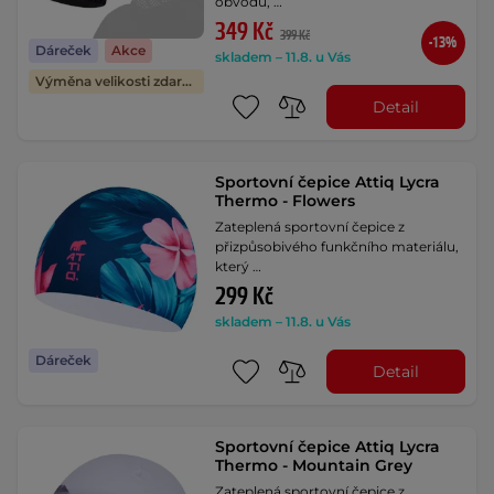
obvodu, …
349 Kč
399 Kč
-13%
Dáreček
Akce
skladem – 11.8. u Vás
Výměna velikosti zdarma
Detail
Sportovní čepice Attiq Lycra
Thermo - Flowers
Zateplená sportovní čepice z
přizpůsobivého funkčního materiálu,
který …
299 Kč
skladem – 11.8. u Vás
Dáreček
Detail
Sportovní čepice Attiq Lycra
Thermo - Mountain Grey
Zateplená sportovní čepice z