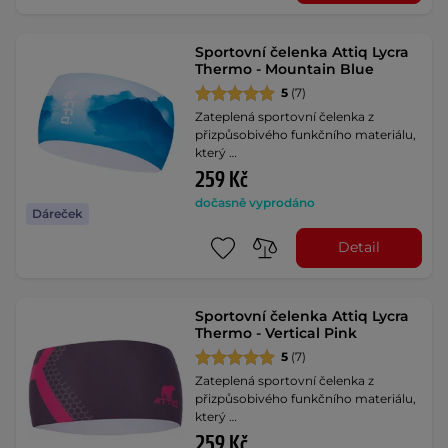
Sportovní čelenka Attiq Lycra
Thermo - Mountain Blue
5
(7)
Zateplená sportovní čelenka z
přizpůsobivého funkčního materiálu,
který …
259 Kč
dočasně vyprodáno
Dáreček
Detail
Sportovní čelenka Attiq Lycra
Thermo - Vertical Pink
5
(7)
Zateplená sportovní čelenka z
přizpůsobivého funkčního materiálu,
který …
259 Kč