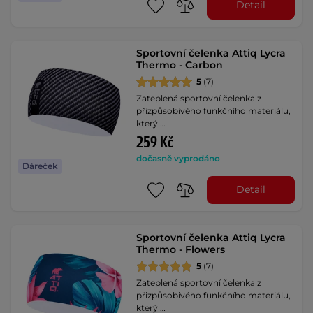
Detail
Sportovní čelenka Attiq Lycra
Thermo - Carbon
5
(7)
Zateplená sportovní čelenka z
přizpůsobivého funkčního materiálu,
který …
259 Kč
dočasně vyprodáno
Dáreček
Detail
Sportovní čelenka Attiq Lycra
Thermo - Flowers
5
(7)
Zateplená sportovní čelenka z
přizpůsobivého funkčního materiálu,
který …