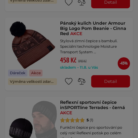
Výměna velikosti zdarma
Detail
Pánský kulich Under Armour
Big Logo Pom Beanie - Cinna
Red
AKCE
Stylová zimní čepice s bambulí.
Speciální technologie Moisture
Transport System …
458 Kč
840 Kč
-45%
skladem – 11.8. u Vás
Dáreček
Akce
Detail
Výměna velikosti zdarma
Reflexní sportovní čepice
inSPORTline Terrades - černá
AKCE
5
(1)
Funkční čepice pro sportování po
celý rok! Reflexní potisk po celém