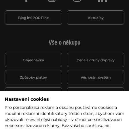
Blog inSPORTline
Aktuality
Vše o nákupu
Objednávka
Cena a druhy dopravy
Způsoby platby
Věrnostní systém
Montáž a servis
Reklamace a záruka
Nastavení cookies
Pro personalizaci reklam a obsahu používáme cookies a
Půjčovna
Kariéra
mobilní reklamní identifikátory třetích stran, abychom vám
obchodní podmínky
ukazovali relevantnější nabídky – v rámci personalizované i
nepersonalizované reklamy. Bez vašeho souhlasu nic