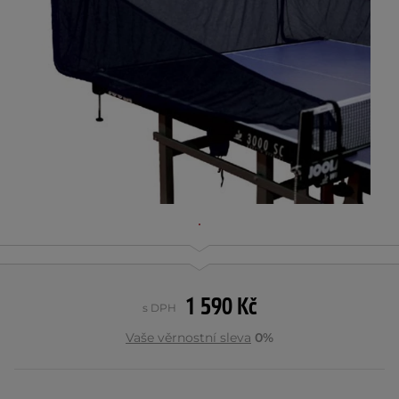
1 590 Kč
s DPH
Vaše věrnostní sleva
0%