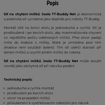
Popis
Síť na chytání míčků Joola TT-Buddy Net
je ekonomická
a praktická síť vyrobená jako doplněk pro roboty TT-Buddy.
Montáž sítě na konci stolu je jednoduchá a rychlá. Síť je
prodloužená i po bocích stolu, aby maximalizovala chycení
co největšího počtu odehraných míčků. Přes otvor padají
míče do krabice s míčky, která je umístěna pod ním
(krabice není součástí balení)
. Tím síť ulehčí starosti při
sbírání míčků a urychlí plnění míčků do robota.
Síť na chytání míčků Joola TT-Buddy Net
může sloužit
rovněž jako záchytná síť při nácviku podání.
Technický popis:
jednoduchá a rychlá montáž
prodloužení po bocích stolu
otvor na propadání míčků
příslušenství k vystřelovacím robotům pro nácvik