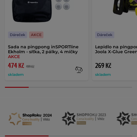
Dáreček
AKCE
Dáreček
Sada na pingpong inSPORTline
Lepidlo na pingpo
Ekholm - síťka, 2 pálky, 4 míčky
Joola X-Glue Gree
AKCE
474 Kč
269 Kč
499 Kč
skladem
skladem