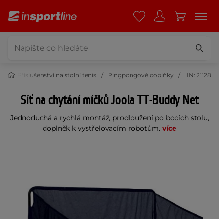
is
Příslušenství na stolní tenis
Pingpongové doplňky
IN: 21128
Síť na chytání míčků Joola TT-Buddy Net
Jednoduchá a rychlá montáž, prodloužení po bocích stolu,
doplněk k vystřelovacím robotům.
více