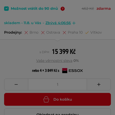
Možnost vrátit do 90 dnů
462 Kč
zdarma
skladem - 11.8. u Vás
-
Zbývá 4:06:56
Prodejny:
Brno
Ostrava
Praha 10
Vítkov
15 399 Kč
s DPH
Vaše věrnostní sleva
0%
nebo 4 × 3 849 Kč s
Do košíku
Objednat na prodejnu