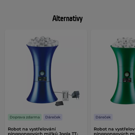
Alternativy
Doprava zdarma
Dáreček
Dáreček
Robot na vystřelování
Robot na vystřelov
pingpongových míčků Joola TT-
pingpongových mí