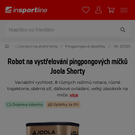
is
Příslušenství na stolní tenis
Pingpongové doplňky
IN: J21125
Robot na vystřelování pingpongových míčků
Joola Shorty
Variabilní rychlost, 8 různých režimů rotace, různé
trajektorie, sběrná síť, dálkové ovládání, velký zásobník na
míče.
více
Doprava zdarma
Splátky za 0%