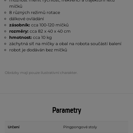
možnost měnit rychlost, frekvenci a trajektorii letu
míčků
8 různých režimů rotace
dálkové ovládání
zásobník:
cca 100-120 míčků
rozměry:
cca 82 x 40 x 40 cm
hmotnost:
cca 10 kg
záchytná síť na míčky a obal na robota součástí balení
robot je dodáván bez míčků
Obrázky mají pouze ilustrativní charakter.
Parametry
Určení
Pingpongové stoly