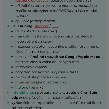
vzdálené obrazovce
(počítač nebo chytrá TV)
při volbě typu stroje zvolte
ikonu rotopedu,
jako
značku stroje vyberte
inSPORTline
a jako model
UB600i
aplikace je zpoplatněná
iC+ Training
(
Android
/
iOS
)
Quick start (rychlý start)
manuální nastavení cílového času, vzdálenosti
nebo spálených kalorií
možnost vytvoření osobního profilu (foto, jméno,
tělesná hmotnost, pohlaví)
nastavení
reálné trasy skrze Google/Apple Maps
a Street View a volba oblíbených tratí
intervalové cvičení
program pro kontrolu výkonu (WATT)
možnost skupinového cvičení
inteligentní plánovač tréninků
historie tréninků
interaktivita:
stroj automaticky
zvyšuje či snižuje
odpor
dle převýšení na trase v aplikacích
vyzkoušejte kompatibilitu aplikací s vaším mobilním
zařízením předem