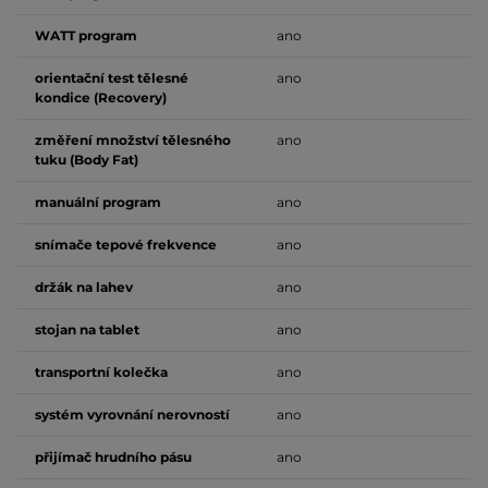
WATT program
ano
orientační test tělesné
ano
kondice (Recovery)
změření množství tělesného
ano
tuku (Body Fat)
manuální program
ano
snímače tepové frekvence
ano
držák na lahev
ano
stojan na tablet
ano
transportní kolečka
ano
systém vyrovnání nerovností
ano
přijímač hrudního pásu
ano