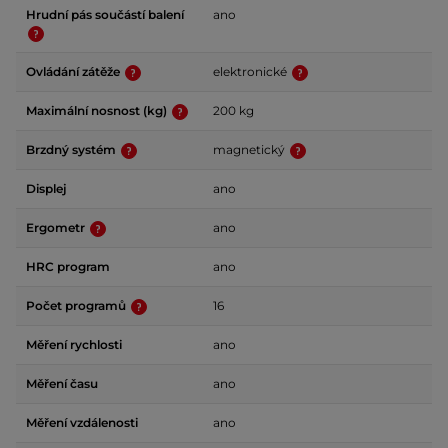
Hrudní pás součástí balení
ano
Ovládání zátěže
elektronické
Maximální nosnost (kg)
200 kg
Brzdný systém
magnetický
Displej
ano
Ergometr
ano
HRC program
ano
Počet programů
16
Měření rychlosti
ano
Měření času
ano
Měření vzdálenosti
ano