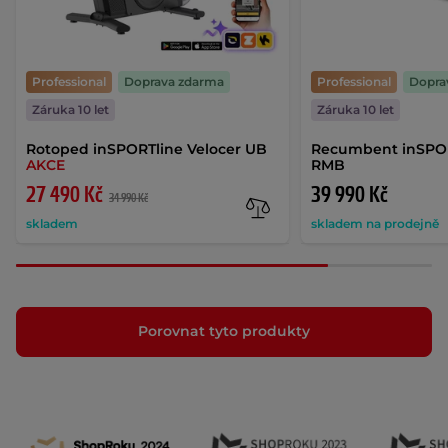
Professional
Doprava zdarma
Professional
Dopra
Záruka 10 let
Záruka 10 let
Rotoped inSPORTline Velocer UB
Recumbent inSPOR
AKCE
RMB
27 490 Kč
39 990 Kč
34 990 Kč
skladem
skladem na prodejně
Porovnat tyto produkty