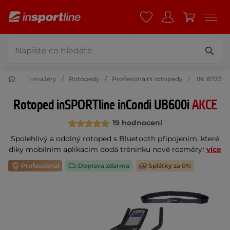
tness
Trenažéry
Rotopedy
Profesionální rotopedy
IN: 8723
Rotoped inSPORTline inCondi UB600i
AKCE
19 hodnocení
Spolehlivý a odolný rotoped s Bluetooth připojením, které
díky mobilním aplikacím dodá tréninku nové rozměry!
více
Professional
Doprava zdarma
Splátky za 0%