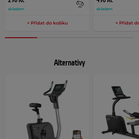
290 Kč
490 Kč
skladem
skladem
+ Přidat do košíku
+ Přidat d
Alternativy