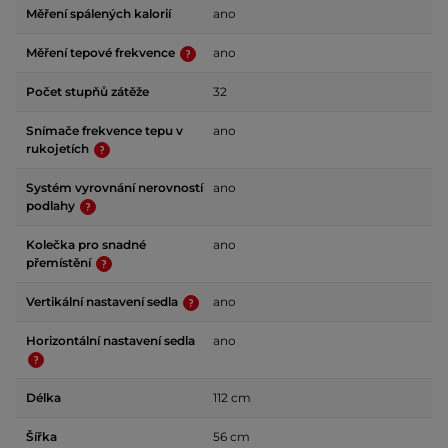
Měření spálených kalorií
ano
Měření tepové frekvence
ano
Počet stupňů zátěže
32
Snímače frekvence tepu v
ano
rukojetích
Systém vyrovnání nerovností
ano
podlahy
Kolečka pro snadné
ano
přemístění
Vertikální nastavení sedla
ano
Horizontální nastavení sedla
ano
Délka
112 cm
Šířka
56 cm