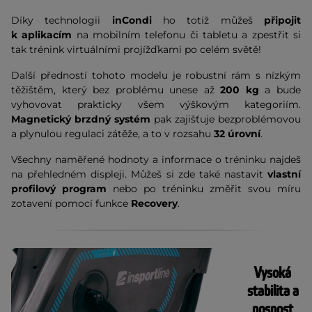
Díky technologii
inCondi
ho totiž můžeš
připojit
k aplikacím
na mobilním telefonu či tabletu a zpestřit si
tak trénink virtuálními projížďkami po celém světě!
Další předností tohoto modelu je robustní rám s nízkým
těžištěm, který bez problému unese až
200 kg
a bude
vyhovovat prakticky všem výškovým kategoriím.
Magnetický brzdný systém
pak zajišťuje bezproblémovou
a plynulou regulaci zátěže, a to v rozsahu
32 úrovní
.
Všechny naměřené hodnoty a informace o tréninku najdeš
na přehledném displeji. Můžeš si zde také nastavit
vlastní
profilový program
nebo po tréninku změřit svou míru
zotavení pomocí funkce
Recovery
.
Vysoká
stabilita a
nosnost