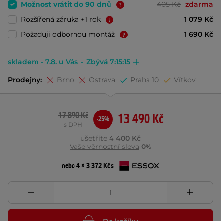
Možnost vrátit do 90 dnů
405 Kč
zdarma
Rozšířená záruka +1 rok
1 079 Kč
Požaduji odbornou montáž
1 690 Kč
skladem - 7.8. u Vás
-
Zbývá 7:15:14
Prodejny:
Brno
Ostrava
Praha 10
Vítkov
17 890 Kč
13 490 Kč
-25%
s DPH
ušetříte
4 400 Kč
Vaše věrnostní sleva
0%
nebo 4 × 3 372 Kč s
Do košíku