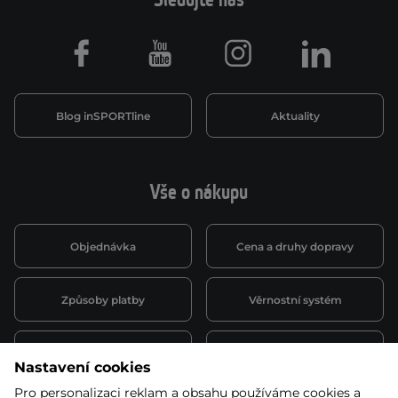
Sledujte nás
Facebook
Youtube
Instagram
LinkedIn
Blog inSPORTline
Aktuality
Vše o nákupu
Objednávka
Cena a druhy dopravy
Způsoby platby
Věrnostní systém
Montáž a servis
Reklamace a záruka
Nastavení cookies
Pro personalizaci reklam a obsahu používáme cookies a