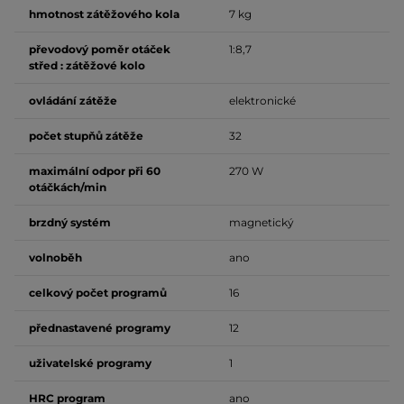
hmotnost zátěžového kola
7 kg
převodový poměr otáček
1:8,7
střed : zátěžové kolo
ovládání zátěže
elektronické
počet stupňů zátěže
32
maximální odpor při 60
270 W
otáčkách/min
brzdný systém
magnetický
volnoběh
ano
celkový počet programů
16
přednastavené programy
12
uživatelské programy
1
HRC program
ano