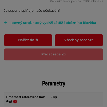
Produkt zakoupen na inSPORTline.cz
Je super a splňuje naše očekávání
pevný stroj, který vydrží zátěž i obézního člověka
Načíst další
Všechny recenze
Přidat recenzi
Parametry
Hmotnost zátěžového kola
7 kg
(kg)