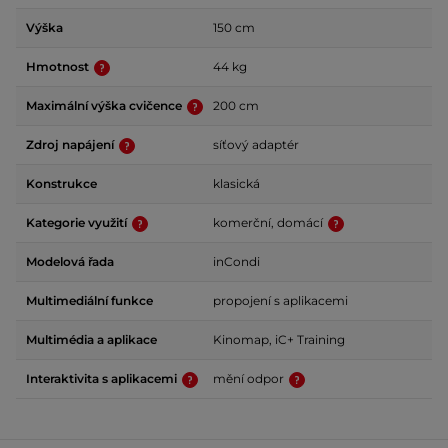
Výška
150 cm
Hmotnost
44 kg
Maximální výška cvičence
200 cm
Zdroj napájení
síťový adaptér
Konstrukce
klasická
Kategorie využití
komerční, domácí
Modelová řada
inCondi
Multimediální funkce
propojení s aplikacemi
Multimédia a aplikace
Kinomap, iC+ Training
Interaktivita s aplikacemi
mění odpor