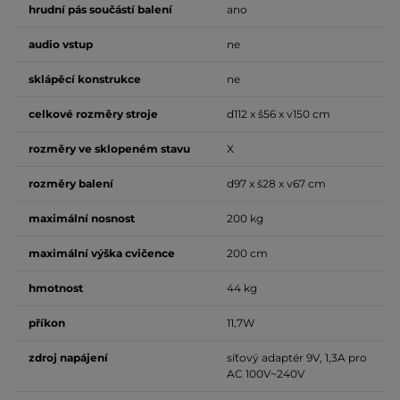
hrudní pás součástí balení
ano
audio vstup
ne
sklápěcí konstrukce
ne
celkové rozměry stroje
d112 x š56 x v150 cm
rozměry ve sklopeném stavu
X
rozměry balení
d97 x š28 x v67 cm
maximální nosnost
200 kg
maximální výška cvičence
200 cm
hmotnost
44 kg
příkon
11,7W
zdroj napájení
síťový adaptér 9V, 1,3A pro
AC 100V~240V