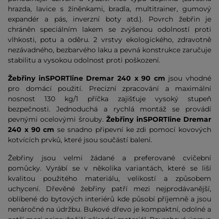
hrazda, lavice s žíněnkami, bradla, multitrainer, gumový
expandér a pás, inverzní boty atd.). Povrch žebřin je
chráněn speciálním lakem se zvýšenou odolností proti
vlhkosti, potu a oděru. 2 vrstvy ekologického, zdravotně
nezávadného, bezbarvého laku a pevná konstrukce zaručuje
stabilitu a vysokou odolnost proti poškození.
Žebřiny inSPORTline Dremar 240 x 90 cm
jsou vhodné
pro domácí použití. Precizní zpracování a maximální
nosnost 130 kg/1 příčka zajišťuje vysoký stupeň
bezpečnosti. Jednoduchá a rychlá montáž se provádí
pevnými ocelovými šrouby.
Žebřiny inSPORTline Dremar
240 x 90 cm
se snadno připevní ke zdi pomocí kovových
kotvících prvků, které jsou součástí balení.
Žebřiny jsou velmi žádané a preferované cvičební
pomůcky. Vyrábí se v několika variantách, které se liší
kvalitou použitého materiálu, velikostí a způsobem
uchycení. Dřevěné žebřiny patří mezi nejprodávanější,
oblíbené do bytových interiérů kde působí příjemně a jsou
nenáročné na údržbu. Bukové dřevo je kompaktní, odolné a