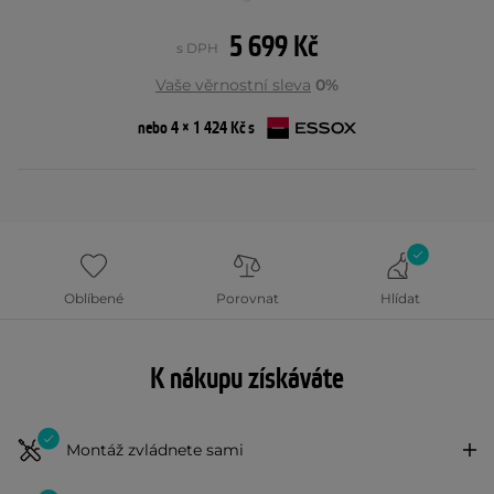
5 699 Kč
s DPH
Vaše věrnostní sleva
0%
nebo 4 × 1 424 Kč s
Oblíbené
Porovnat
Hlídat
K nákupu získáváte
Montáž zvládnete sami