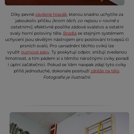
Díky pevné
závěsné hrazdě
, kterou snadno uchytíte za
jakoukoliv příčku
(krom těch, co nejsou v rovině s
ostatními)
, efektivně posílíte zádové svalstvo a ostatní
svaly horní poloviny těla.
Bradla
se stejným systémem
uchycení jsou skvělým nástrojem pro posilování tricepsů či
prsních svalů. Pro usnadnění těchto cviků lze
využít
gumové pásy
. Ty poskytují odpor, snižují zvedanou
hmotnost, a tím pádem si s těmito náročnými cviky poradí
i úplní začátečníci. Pokud se Vám naopak zdají tyto cviky
příliš jednoduché, dokonale poslouží
zátěže na tělo
.
Fotografie je ilustrační.