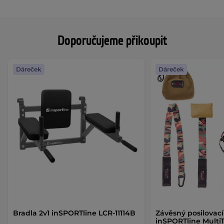
Doporučujeme přikoupit
Dáreček
Dáreček
Bradla 2v1 inSPORTline LCR-11114B
Závěsný posilovac
inSPORTline MultiT