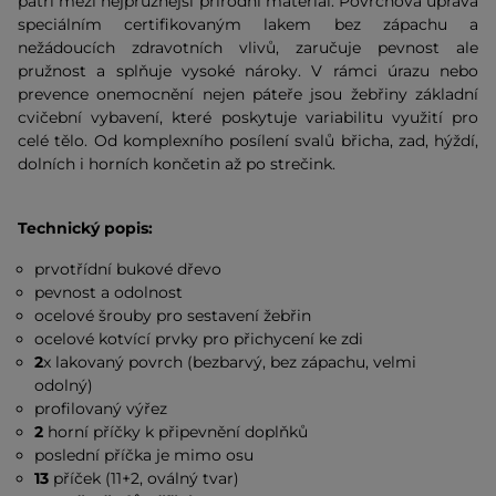
patří mezi nejpružnější přírodní materiál. Povrchová úprava
speciálním certifikovaným lakem bez zápachu a
nežádoucích zdravotních vlivů, zaručuje pevnost ale
pružnost a splňuje vysoké nároky. V rámci úrazu nebo
prevence onemocnění nejen páteře jsou žebřiny základní
cvičební vybavení, které poskytuje variabilitu využití pro
celé tělo. Od komplexního posílení svalů břicha, zad, hýždí,
dolních i horních končetin až po strečink.
Technický popis:
prvotřídní bukové dřevo
pevnost a odolnost
ocelové šrouby pro sestavení žebřin
ocelové kotvící prvky pro přichycení ke zdi
2
x lakovaný povrch (bezbarvý, bez zápachu, velmi
odolný)
profilovaný výřez
2
horní příčky k připevnění doplňků
poslední příčka je mimo osu
13
příček (11+2, oválný tvar)