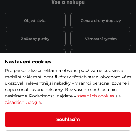
Vše o nákupu
Objednávka
Cena a druhy dopravy
Způsoby platby
Věrnostní systém
Montáž a servis
Reklamace a záruka
Nastavení cookies
Pro personalizaci reklam a obsahu používáme cookies a
Půjčovna
Kariéra
mobilní reklamní identifikátory třetích stran, abychom vám
obchodní podmínky
ukazovali relevantnější nabídky – v rámci personalizované i
nepersonalizované reklamy. Bez vašeho souhlasu nic
nesbíráme. Podrobnosti najdete v
zásadách cookies
a v
zásadách Google
.
© 2026 SEVEN SPORT s.r.o Všechna práva vyhrazena
Podle zákona o evidenci tržeb je prodávající povinen vystavit
Souhlasím
kupujícímu účtenku.
Tento produkt již není v naší nabídce. Vyberte si
Zároveň je povinen zaevidovat přijatou tržbu u správce daně online; v
případě technického výpadku pak nejpozději do 48 hodin.