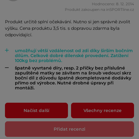
Hodnoceno: 8. 12. 2014
Produkt zakoupen na inSPORTline.cz
Produkt určitě splní očekávání. Nutno si jen správně zvolit
výšku. Cena produktu 3,5 tis. s dopravou zdarma byla
odpovídající.
umožňují větší vzdálenost od zdi díky širším bočním
dílům. Celkově dobré dílenské provedení. Zatížení
100kg bez problémů.
špatně vyvrtané díry, resp. 2 příčky bez příslušné
zapuštěné matky se závitem na šroub vedoucí skrz
boční díl z důvodu špatně zkompletované dodávky
přímo od výrobce. Nutné drobné úpravy při
montáži.
Načíst další
Všechny recenze
Přidat recenzi