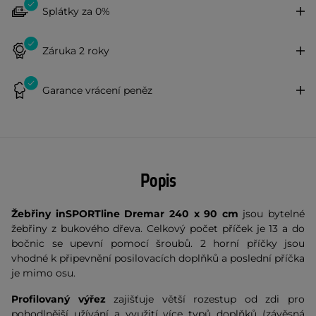
Splátky za 0%
Záruka 2 roky
Garance vrácení peněz
Popis
Žebřiny inSPORTline Dremar 240 x 90 cm
jsou bytelné
žebřiny z bukového dřeva. Celkový počet příček je 13 a do
bočnic se upevní pomocí šroubů. 2 horní příčky jsou
vhodné k připevnění posilovacích doplňků a poslední příčka
je mimo osu.
Profilovaný výřez
zajišťuje větší rozestup od zdi pro
pohodlnější užívání a využití více typů doplňků (závěsná