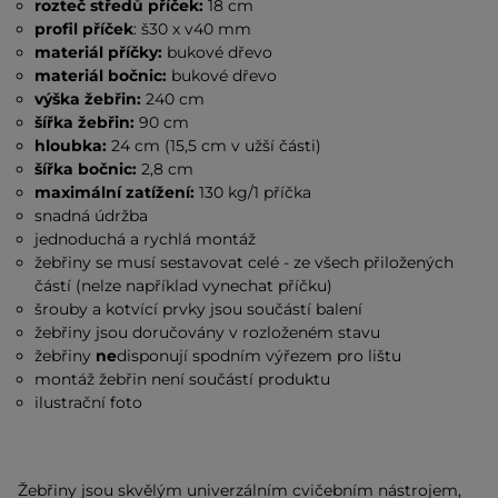
rozteč středů příček:
18 cm
profil příček
: š30 x v40 mm
materiál příčky:
bukové dřevo
materiál bočnic:
bukové dřevo
výška žebřin:
240 cm
šířka žebřin:
90 cm
hloubka:
24 cm (15,5 cm v užší části)
šířka bočnic:
2,8 cm
maximální zatížení:
130 kg/1 příčka
snadná údržba
jednoduchá a rychlá montáž
žebřiny se musí sestavovat celé - ze všech přiložených
částí (nelze například vynechat příčku)
šrouby a kotvící prvky jsou součástí balení
žebřiny jsou doručovány v rozloženém stavu
žebřiny
ne
disponují spodním výřezem pro lištu
montáž žebřin není součástí produktu
ilustrační foto
Žebřiny jsou skvělým univerzálním cvičebním nástrojem,