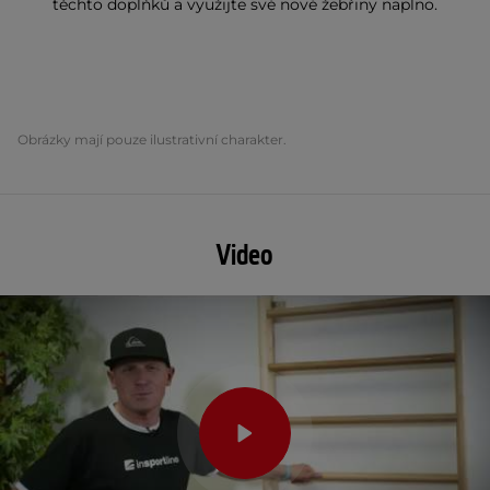
těchto doplňků a využijte své nové žebřiny naplno.
Obrázky mají pouze ilustrativní charakter.
Video