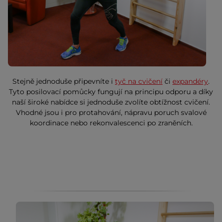
Stejně jednoduše připevníte i
tyč na cvičení
či
expandéry
.
Tyto posilovací pomůcky fungují na principu odporu a díky
naší široké nabídce si jednoduše zvolíte obtížnost cvičení.
Vhodné jsou i pro protahování, nápravu poruch svalové
koordinace nebo rekonvalescenci po zraněních.