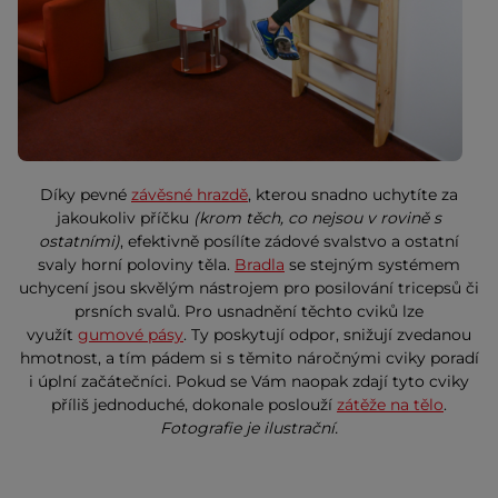
Díky pevné
závěsné hrazdě
, kterou snadno uchytíte za
jakoukoliv příčku
(krom těch, co nejsou v rovině s
ostatními)
, efektivně posílíte zádové svalstvo a ostatní
svaly horní poloviny těla.
Bradla
se stejným systémem
uchycení jsou skvělým nástrojem pro posilování tricepsů či
prsních svalů. Pro usnadnění těchto cviků lze
využít
gumové pásy
. Ty poskytují odpor, snižují zvedanou
hmotnost, a tím pádem si s těmito náročnými cviky poradí
i úplní začátečníci. Pokud se Vám naopak zdají tyto cviky
příliš jednoduché, dokonale poslouží
zátěže na tělo
.
Fotografie je ilustrační.