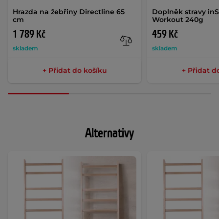
Hrazda na žebřiny Directline 65
Doplněk stravy in
cm
Workout 240g
1 789 Kč
459 Kč
skladem
skladem
+ Přidat do košíku
+ Přidat d
Alternativy