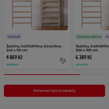
Dáreček
Doprava zdarma
D
Žebřiny inSPORTline Directline
Žebřiny inSPORTlin
245 x 90 cm
300 x 100 cm
4 869 Kč
6 389 Kč
skladem
skladem
Porovnat tyto produkty