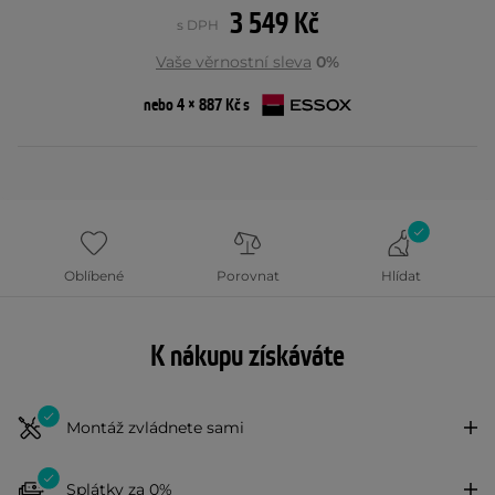
3 549 Kč
s DPH
Vaše věrnostní sleva
0%
nebo 4 × 887 Kč s
Oblíbené
Porovnat
Hlídat
K nákupu získáváte
Montáž zvládnete sami
Splátky za 0%