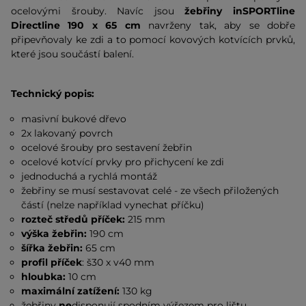
ocelovými šrouby. Navíc jsou
žebřiny inSPORTline
Directline 190 x 65 cm
navrženy tak, aby se dobře
připevňovaly ke zdi a to pomocí kovových kotvících prvků,
které jsou součástí balení.
Technický popis:
masivní bukové dřevo
2x lakovaný povrch
ocelové šrouby pro sestavení žebřin
ocelové kotvící prvky pro přichycení ke zdi
jednoduchá a rychlá montáž
žebřiny se musí sestavovat celé - ze všech přiložených
částí (nelze například vynechat příčku)
rozteč středů příček:
215 mm
výška žebřin:
190 cm
šířka žebřin:
65 cm
profil příček
: š30 x v40 mm
hloubka:
10 cm
maximální zatížení:
130 kg
žebřiny
ne
disponují spodním výřezem pro lištu