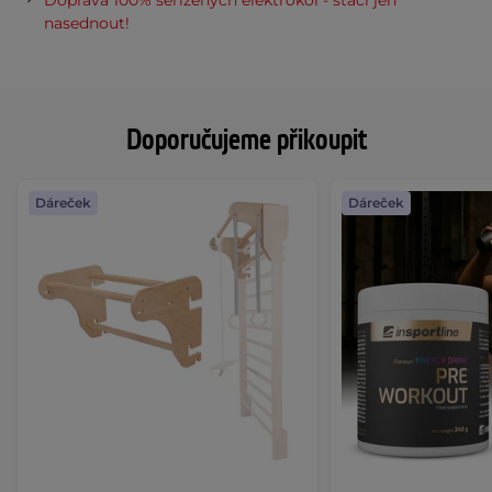
Doprava 100% seřízených elektrokol - stačí jen
nasednout!
Doporučujeme přikoupit
Dáreček
Dáreček