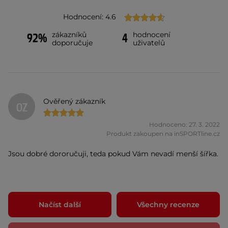
Hodnocení: 4.6
zákazníků
hodnocení
92%
4
doporučuje
uživatelů
Ověřený zákazník
OZ
Hodnoceno: 27. 3. 2022
Produkt zakoupen na inSPORTline.cz
Jsou dobré dororučuji, teda pokud Vám nevadí menší šířka.
Načíst další
Všechny recenze