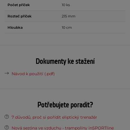
Počet příček
10 ks
Rozteč příček
215 mm
Hloubka
10 cm
Dokumenty ke stažení
Návod k použití (.pdf)
Potřebujete poradit?
7 důvodů, proč si pořídit eliptický trenažér
Nová sezóna ve vzduchu - trampolíny inSPORTline