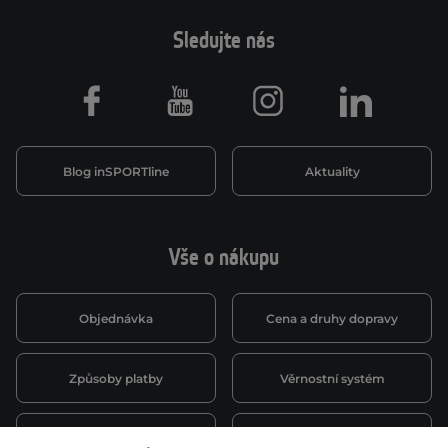
Sledujte nás
Facebook
Youtube
Instagram
LinkedIn
Blog inSPORTline
Aktuality
Vše o nákupu
Objednávka
Cena a druhy dopravy
Způsoby platby
Věrnostní systém
Montáž a servis
Reklamace a záruka