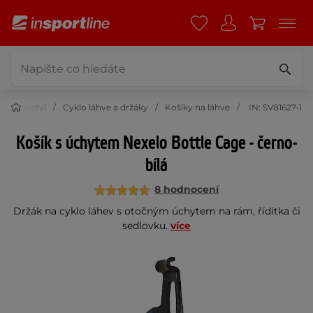
říslušenství
Cyklo láhve a držáky
Košíky na láhve
IN: SV81627-1
Košík s úchytem Nexelo Bottle Cage - černo-
bílá
8 hodnocení
Držák na cyklo láhev s otočným úchytem na rám, řídítka či
sedlovku.
více