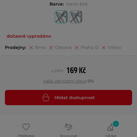
Barva:
černo-bílá
dočasně vyprodáno
Prodejny:
Brno
Ostrava
Praha 10
Vítkov
169 Kč
s DPH
Vaše věrnostní sleva
0%
Hlídat dostupnost
Oblíbené
Porovnat
Hlídat