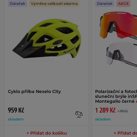
Dáreček
Výměna velikosti zdarma
Dáreček
AKCE
Cyklo přilba Nexelo City
Polarizační a foto
sluneční brýle inS
Montegallo černé
959 Kč
1 289 Kč
1 490 Kč
skladem
skladem
+ Přidat do košíku
+ Přidat d