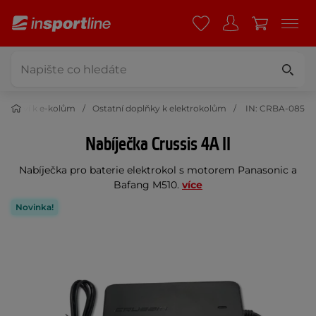
ušenství k e-kolům
Ostatní doplňky k elektrokolům
IN: CRBA-085
Nabíječka Crussis 4A II
Nabíječka pro baterie elektrokol s motorem Panasonic a
Bafang M510.
více
Novinka!