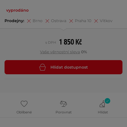
vyprodáno
Prodejny:
Brno
Ostrava
Praha 10
Vítkov
1 850 Kč
s DPH
Vaše věrnostní sleva
0%
Hlídat dostupnost
Oblíbené
Porovnat
Hlídat