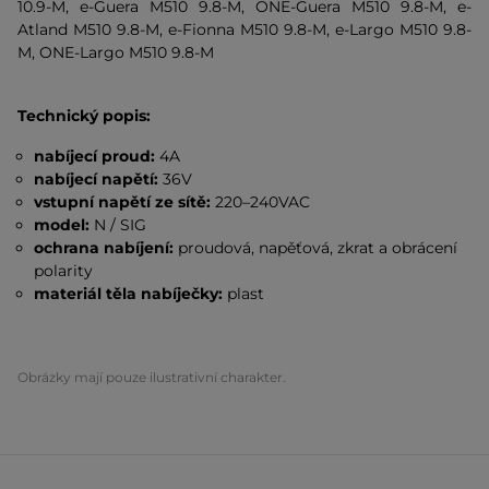
10.9-M, e-Guera M510 9.8-M, ONE-Guera M510 9.8-M, e-
Atland M510 9.8-M, e-Fionna M510 9.8-M, e-Largo M510 9.8-
M, ONE-Largo M510 9.8-M
Technický popis:
nabíjecí proud:
4A
nabíjecí napětí:
36V
vstupní napětí ze sítě:
220–240VAC
model:
N / SIG
ochrana nabíjení:
proudová, napěťová, zkrat a obrácení
polarity
materiál těla nabíječky:
plast
Obrázky mají pouze ilustrativní charakter.