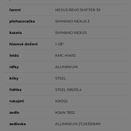
řazení
NEXUS REVO SHIFTER 3S
přehazovačka
SHIMANO NEXUS 3
kazeta
SHIMANO NEXUS
hlavové složení
1-1/8"
řetěz
KMC HV410
ráfky
ALUMINIUM
kliky
STEEL
řídítka
STEEL 595/25,4
rukojeti
KROSS
sedlo
KSAN 7832
sedlovka
ALUMINIUM 27,2X350MM