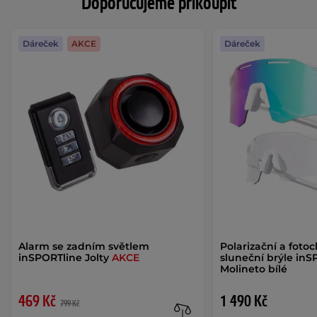
Doporučujeme přikoupit
Dáreček
AKCE
Dáreček
Alarm se zadním světlem
Polarizační a foto
inSPORTline Jolty
AKCE
sluneční brýle inS
Molineto bílé
469 Kč
1 490 Kč
799 Kč