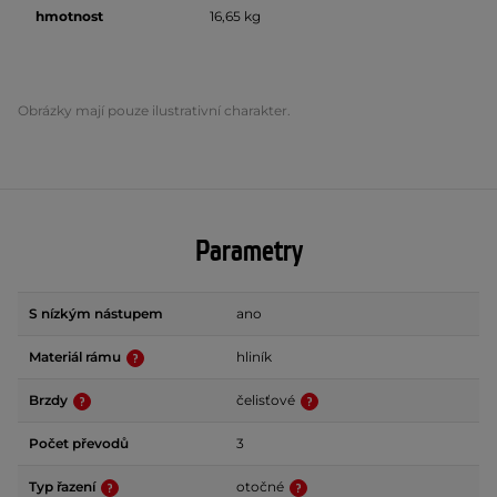
hmotnost
16,65 kg
Obrázky mají pouze ilustrativní charakter.
Parametry
S nízkým nástupem
ano
Materiál rámu
hliník
Brzdy
čelisťové
Počet převodů
3
Typ řazení
otočné