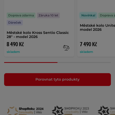
Doprava zdarma
Záruka 10 let
Novinka!
Doprava 
Dáreček
Městské kolo Unite
model 2026
Městské kolo Kross Sentio Classic
28" - model 2026
8 490 Kč
7 490 Kč
skladem
skladem
Porovnat tyto produkty