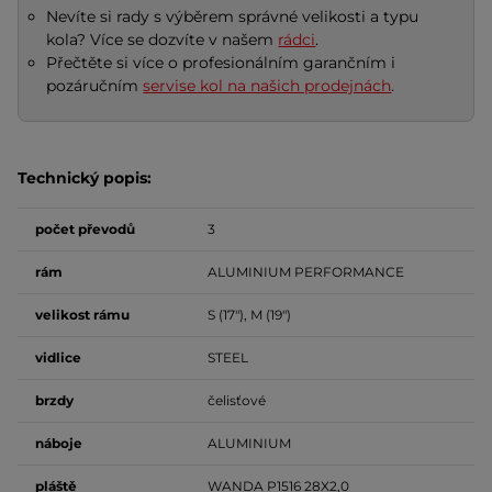
Nevíte si rady s výběrem správné velikosti a typu
kola? Více se dozvíte v našem
rádci
.
Přečtěte si více o profesionálním garančním i
pozáručním
servise kol na našich prodejnách
.
Technický popis:
počet
převodů
3
rám
ALUMINIUM PERFORMANCE
velikost
rámu
S (17"), M (19")
vidlice
STEEL
brzdy
čelisťové
náboje
ALUMINIUM
pláště
WANDA P1516 28X2,0