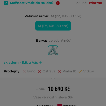
Možnost vrátit do 90 dnů
321 Kč
zdarma
Velikost rámu:
M (17", 168-180 cm)
M (17", 168-180 cm)
Barva:
celadon/měď
skladem - 11.8. u Vás
Prodejny:
Brno
Ostrava
Praha 10
Vítkov
10 690 Kč
s DPH
Vaše věrnostní sleva
0%