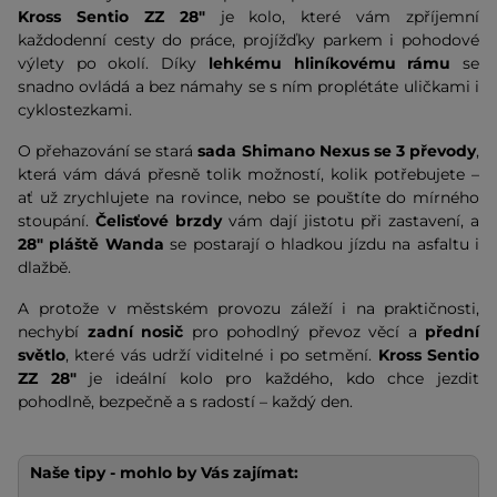
Kross Sentio ZZ 28"
je kolo, které vám zpříjemní
každodenní cesty do práce, projížďky parkem i pohodové
výlety po okolí. Díky
lehkému hliníkovému rámu
se
snadno ovládá a bez námahy se s ním proplétáte uličkami i
cyklostezkami.
O přehazování se stará
sada Shimano Nexus se 3 převody
,
která vám dává přesně tolik možností, kolik potřebujete –
ať už zrychlujete na rovince, nebo se pouštíte do mírného
stoupání.
Čelisťové brzdy
vám dají jistotu při zastavení, a
28"
pláště Wanda
se postarají o hladkou jízdu na asfaltu i
dlažbě.
A protože v městském provozu záleží i na praktičnosti,
nechybí
zadní nosič
pro pohodlný převoz věcí a
přední
světlo
, které vás udrží viditelné i po setmění.
Kross Sentio
ZZ 28"
je ideální kolo pro každého, kdo chce jezdit
pohodlně, bezpečně a s radostí – každý den.
Naše tipy - mohlo by Vás zajímat: