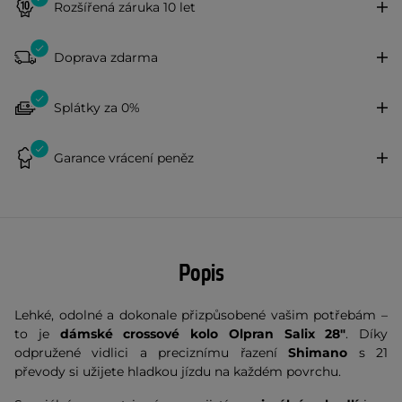
Rozšířená záruka 10 let
Doprava zdarma
Splátky za 0%
Garance vrácení peněz
Popis
Lehké, odolné a dokonale přizpůsobené vašim potřebám –
to je
dámské crossové k
olo Olpran Salix 28"
. Díky
odpružené vidlici a preciznímu řazení
Shimano
s 21
převody si užijete hladkou jízdu na každém povrchu.