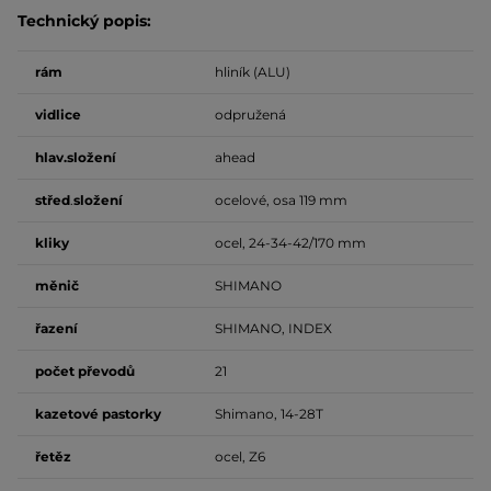
Technický popis:
rám
hliník (ALU)
vidlice
odpružená
hlav.složení
ahead
střed
.
složení
ocelové, osa 119 mm
kliky
ocel, 24-34-42/170 mm
měnič
SHIMANO
řazení
SHIMANO, INDEX
počet
převodů
21
kazetové pastorky
Shimano, 14-28T
řetěz
ocel, Z6