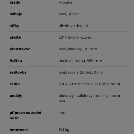
brzdy
V-brake
náboje
ocel, 36 děr
ráfky
hliníkové dvojité
pláště
28" trekový vzorek
představec
ocel, klasický, 80 mm
řídítka
ocelová, rovná, 580 mm
sedlovka
ocel, rovná, 28,6x250 mm
sedlo
280x160 mm černé, PU, se svorkou
pedály
plastový, kuličkový, odrazky, boron
osa
příprava na zadní
ano
nosič
hmotnost
15,1 kg