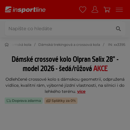
la
Dámská kola
Dámská trekingová a crossová kola
IN: xx3395
Dámské crossové kolo Olpran Salix 28" -
model 2026 - šedá/růžová
AKCE
Odlehčené crossové kolo s dámskou geometrií, odpružená
vidlice, kvalitní rám, výborné jízdní vlastnosti, na silnici i do
lehkého terénu.
více
Doprava zdarma
Splátky za 0%