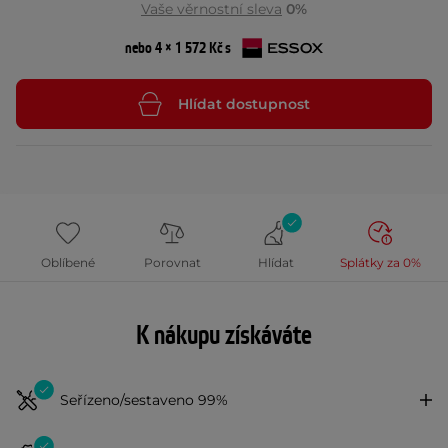
Vaše věrnostní sleva
0%
nebo 4 × 1 572 Kč s
Hlídat dostupnost
Oblíbené
Porovnat
Hlídat
Splátky za 0%
K nákupu získáváte
Seřízeno/sestaveno 99%