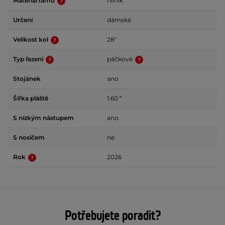
Materiál rámu
hliník
Určení
dámské
Velikost kol
28"
Typ řazení
páčkové
Stojánek
ano
Šířka pláště
1.60 ʺ
S nízkým nástupem
ano
S nosičem
ne
Rok
2026
Potřebujete poradit?