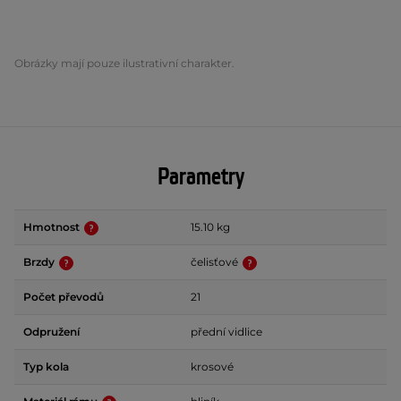
Obrázky mají pouze ilustrativní charakter.
Parametry
Hmotnost
15.10 kg
Brzdy
čelisťové
Počet převodů
21
Odpružení
přední vidlice
Typ kola
krosové