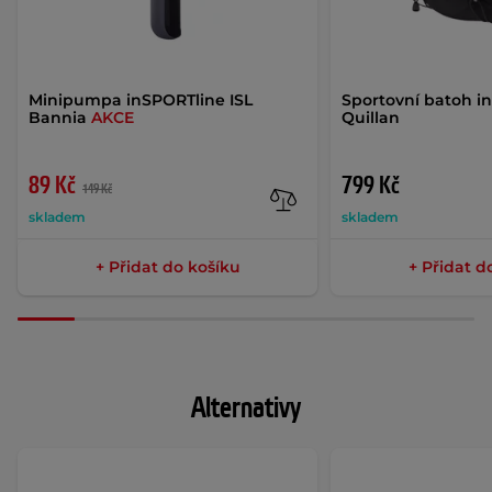
Minipumpa inSPORTline ISL
Sportovní batoh i
Bannia
AKCE
Quillan
89 Kč
799 Kč
149 Kč
skladem
skladem
+ Přidat do košíku
+ Přidat d
Alternativy