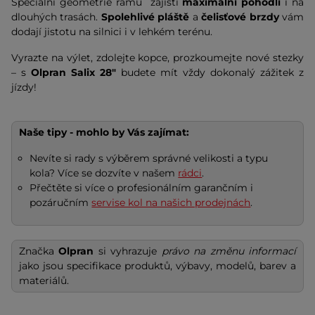
Speciální geometrie rámu zajistí
maximální pohodlí
i na
dlouhých trasách.
Spolehlivé pláště
a
čelisťové brzdy
vám
dodají jistotu na silnici i v lehkém terénu.
Vyrazte na výlet, zdolejte kopce, prozkoumejte nové stezky
– s
Olpran Salix 28"
budete mít vždy dokonalý zážitek z
jízdy!
Naše tipy - mohlo by Vás zajímat:
Nevíte si rady s výběrem správné velikosti a typu
kola? Více se dozvíte v našem
rádci
.
Přečtěte si více o profesionálním garančním i
pozáručním
servise kol na našich prodejnách
.
Značka
Olpran
si vyhrazuje
právo na změnu informací
jako jsou specifikace produktů, výbavy, modelů, barev a
materiálů.