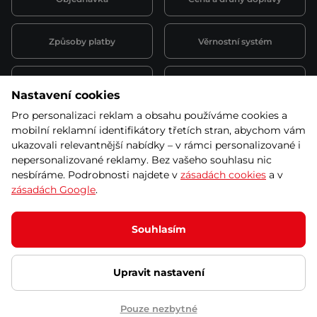
Způsoby platby
Věrnostní systém
Montáž a servis
Reklamace a záruka
Nastavení cookies
Pro personalizaci reklam a obsahu používáme cookies a
Půjčovna
Kariéra
mobilní reklamní identifikátory třetích stran, abychom vám
obchodní podmínky
ukazovali relevantnější nabídky – v rámci personalizované i
nepersonalizované reklamy. Bez vašeho souhlasu nic
nesbíráme. Podrobnosti najdete v
zásadách cookies
a v
zásadách Google
.
© 2026 SEVEN SPORT s.r.o Všechna práva vyhrazena
Podle zákona o evidenci tržeb je prodávající povinen vystavit
Souhlasím
kupujícímu účtenku.
Zároveň je povinen zaevidovat přijatou tržbu u správce daně online; v
případě technického výpadku pak nejpozději do 48 hodin.
Upravit nastavení
Ochrana osobních údajů
Nastavení cookies
Vnitřní oznamovací
systém
Prohlášení přístupnosti
Pouze nezbytné