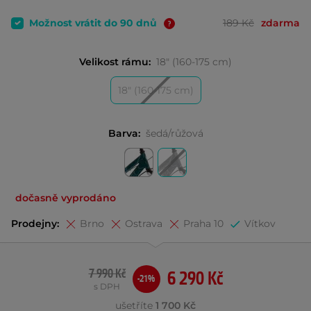
Možnost vrátit do 90 dnů
189 Kč
zdarma
Velikost rámu:
18" (160-175 cm)
18" (160-175 cm)
Barva:
šedá/růžová
dočasně vyprodáno
Prodejny:
Brno
Ostrava
Praha 10
Vítkov
7 990 Kč
6 290 Kč
-21%
s DPH
ušetříte
1 700 Kč