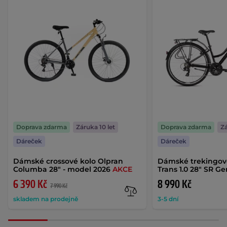
Doprava zdarma
Záruka 10 let
Doprava zdarma
Zá
Dáreček
Dáreček
Dámské crossové kolo Olpran
Dámské trekingové
Columba 28" - model 2026
AKCE
Trans 1.0 28" SR G
6 390 Kč
8 990 Kč
7 990 Kč
skladem na prodejně
3-5 dní