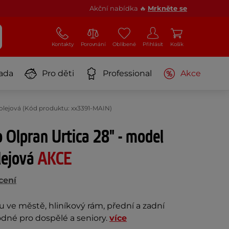
Akční nabídka 🔥
Mrkněte se
Kontakty
Porovnání
Oblíbené
Přihlásit
Košík
ada
Pro děti
Professional
Akce
rolejová (Kód produktu: xx3391-MAIN)
 Olpran Urtica 28" - model
lejová
AKCE
cení
du ve městě, hliníkový rám, přední a zadní
odné pro dospělé a seniory.
více