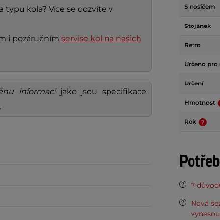
S nosičem
a typu kola? Více se dozvíte v
Stojánek
ním i pozáručním
servise kol na našich
Retro
Určeno pro 
Určení
ěnu informací
jako jsou specifikace
Hmotnost
.
Rok
Potřeb
7 důvodů
Nová sez
vynesou 