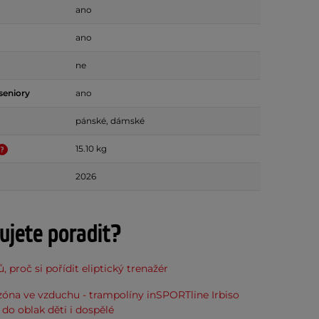
ano
ano
ne
seniory
ano
pánské, dámské
15.10 kg
2026
ujete poradit?
, proč si pořídit eliptický trenažér
óna ve vzduchu - trampolíny inSPORTline Irbiso
do oblak děti i dospělé