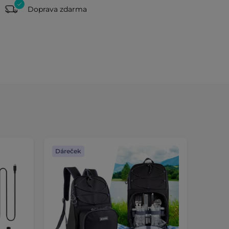
Doprava zdarma
Dáreček
Dáreč
Výměna