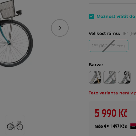
Možnost vrátit d
Následující
Velikost rámu:
18" (1
18" (160-175 cm)
Barva:
Tato varianta není v 
5 990 Kč
nebo 4 × 1 497 Kč s