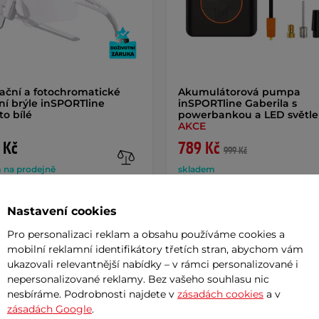
zační a fotochromatické
Akumulátorová pumpa
ní brýle inSPORTline
inSPORTline Gaberila s
to bílé
powerbankou a LED světl
AKCE
 Kč
789 Kč
999 Kč
 na prodejně
skladem
+ Přidat do košíku
+ Přidat do košíku
Nastavení cookies
Pro personalizaci reklam a obsahu používáme cookies a
mobilní reklamní identifikátory třetích stran, abychom vám
ukazovali relevantnější nabídky – v rámci personalizované i
nepersonalizované reklamy. Bez vašeho souhlasu nic
nesbíráme. Podrobnosti najdete v
zásadách cookies
a v
zásadách Google
.