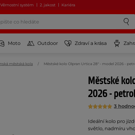
Věrnostní systém
2. jakost
Kariéra
Moto
Outdoor
Zdraví a krása
Zahr
nská městská kola
Městské kolo Olpran Urtica 28" - model 2026 - pet
Městské kolo
2026 - petro
3 hodno
Ideální kolo pro jíz
světlo, nadmíru vh