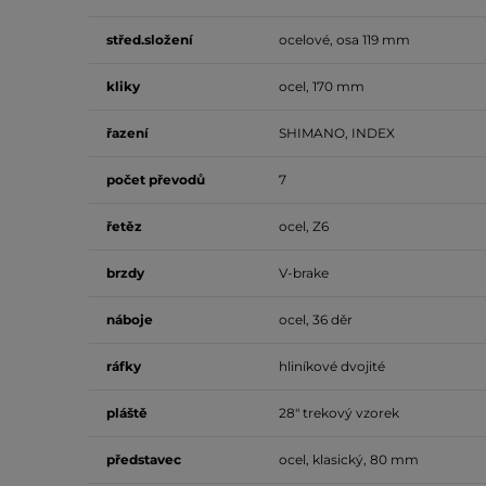
střed.složení
ocelové, osa 119 mm
kliky
ocel, 170 mm
řazení
SHIMANO, INDEX
počet převodů
7
řetěz
ocel, Z6
brzdy
V-brake
náboje
ocel, 36 děr
ráfky
hliníkové dvojité
pláště
28" trekový vzorek
představec
ocel, klasický, 80 mm