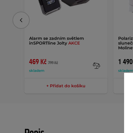
Předchozí
Alarm se zadním světlem
Polari
inSPORTline Jolty
AKCE
sluneč
Moline
469 Kč
1 490
799 Kč
skladem
skladem
+ Přidat do košíku