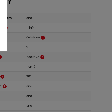
etry
ástupem
ano
mu
hliník
čelisťové
odů
7
páčkové
nemá
28"
lo
ano
ano
ano