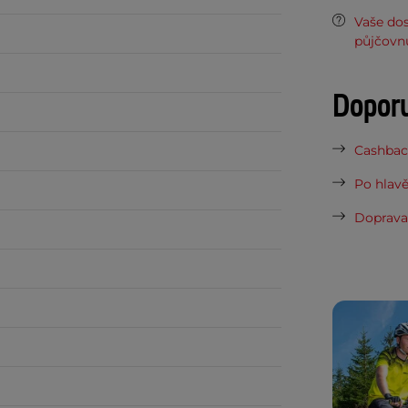
Vaše do
půjčovn
Dopor
Cashback
Po hlavě
Doprava 