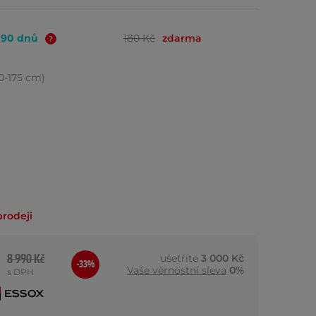
o 90 dnů
180 Kč
zdarma
60-175 cm)
prodeji
8 990 Kč
ušetříte
3 000 Kč
-33%
Vaše věrnostní sleva
0%
s DPH