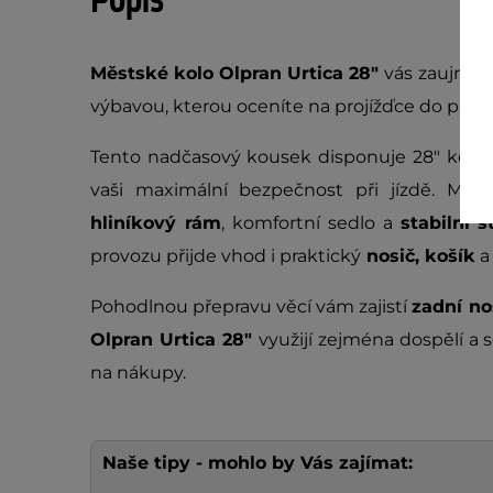
Popis
Městské kolo Olpran Urtica 28"
vás zaujme 
výbavou, kterou oceníte na projížďce do prác
Tento nadčasový kousek disponuje 28"
koly,
vaši maximální bezpečnost při jízdě. Mezi 
hliníkový rám
, komfortní sedlo a
stabilní s
provozu přijde vhod i praktický
nosič, košík
Pohodlnou přepravu věcí vám zajistí
zadní no
Olpran Urtica 28"
využijí zejména dospělí a
na nákupy.
Naše tipy - mohlo by Vás zajímat: