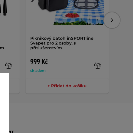
Následujíc
Piknikový batoh inSPORTline
Cyklo 
Svapet pro 2 osoby, s
em
příslušenstvím
999 Kč
1 58
skladem
sklade
+ Přidat do košíku