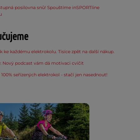
stupná posilovna snů! Spouštíme inSPORTline
u
učujeme
 ke každému elektrokolu. Tisíce zpět na další nákup.
: Nový podcast vám dá motivaci cvičit
100% seřízených elektrokol - stačí jen nasednout!