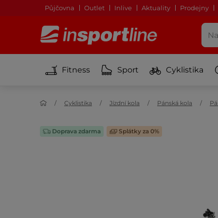
Půjčovna
Outlet
Inlive
Aktuality
Prodejny
Fitness
Sport
Cyklistika
Cyklistika
Jízdní kola
Pánská kola
Pá
Doprava zdarma
Splátky za 0%