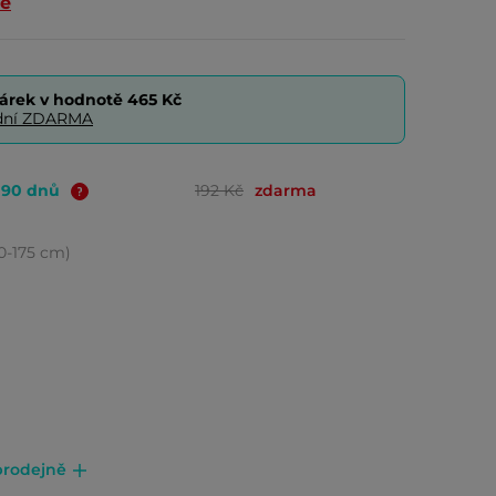
ce
árek v hodnotě
465 Kč
0 dní ZDARMA
o 90 dnů
192 Kč
zdarma
60-175 cm)
prodejně