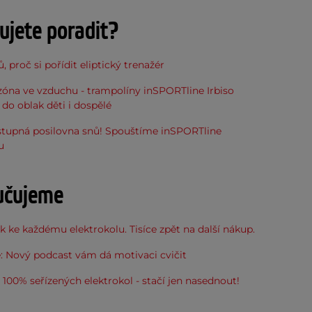
ujete poradit?
, proč si pořídit eliptický trenažér
óna ve vzduchu - trampolíny inSPORTline Irbiso
do oblak děti i dospělé
stupná posilovna snů! Spouštíme inSPORTline
u
učujeme
 ke každému elektrokolu. Tisíce zpět na další nákup.
: Nový podcast vám dá motivaci cvičit
100% seřízených elektrokol - stačí jen nasednout!