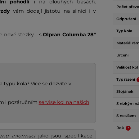
lní pohodlí
i na dlouhých trasách.
Počet přev
brzdy
vám dodají jistotu na silnici i v
Odpružení
Typ kola
e nové stezky – s
Olpran Columba 28"
Materiál rá
Určení
Velikost kol
Typ řazení
a typu kola? Více se dozvíte v
Stojánek
ním i pozáručním
servise kol na našich
S nízkým n
S nosičem
Rok
ěnu informací
jako jsou specifikace