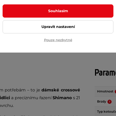
č
699 Kč
Souhlasím
899 Kč
m
skladem
Upravit nastavení
+ Přidat do košíku
+ Přidat do košíku
Pouze nezbytné
Param
im potřebám – to je
dámské crossové
Hmotnost
dlici
a preciznímu řazení
Shimano
s 21
Brzdy
ovrchu.
Typ kotouč