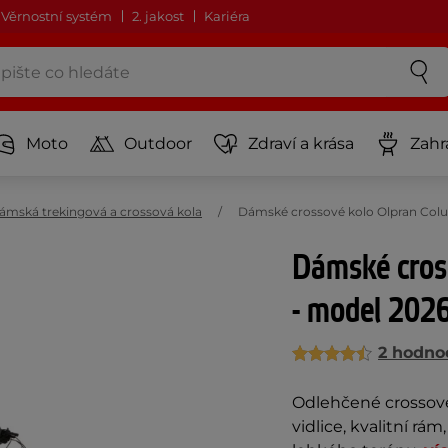
Věrnostní systém
2. jakost
Kariéra
Moto
Outdoor
Zdraví a krása
Zahr
ámská trekingová a crossová kola
Dámské crossové kolo Olpran Colu
Dámské cros
- model 2026
2 hodno
Odlehčené crossov
vidlice, kvalitní rám,