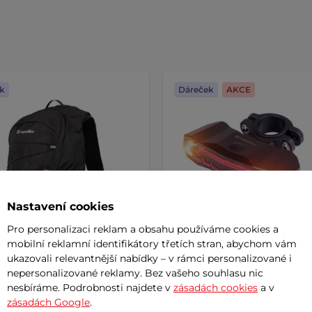
k
Dáreček
AKCE
Nastavení cookies
Pro personalizaci reklam a obsahu používáme cookies a
mobilní reklamní identifikátory třetích stran, abychom vám
ukazovali relevantnější nabídky – v rámci personalizované i
nepersonalizované reklamy. Bez vašeho souhlasu nic
vní batoh inSPORTline
Zadní cyklo světlo s alarm
nesbíráme. Podrobnosti najdete v
zásadách cookies
a v
n
blinkry inSPORTline Surya
zásadách Google
.