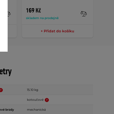
AKCE
169 Kč
789 
skladem na prodejně
sklade
+ Přidat do košíku
etry
15.10 kg
kotoučové
ové brzdy
mechanická