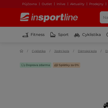
Půjčovna
Outlet
Inlive
Aktuality
Prodejny
Fitness
Sport
Cyklistika
Cyklistika
Jízdní kola
Dámská kola
D
Doprava zdarma
Splátky za 0%