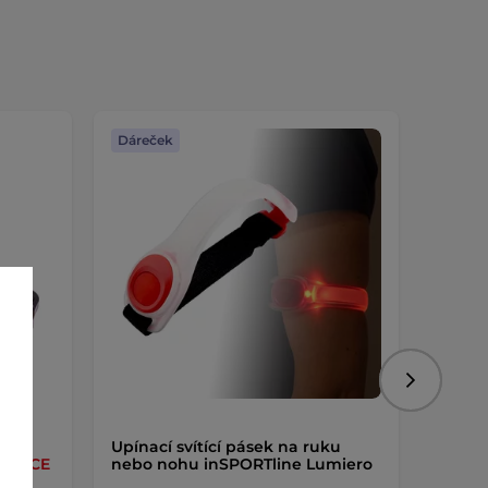
Dáreček
Dáreč
Následujíc
em a
Upínací svítící pásek na ruku
Akumu
h
AKCE
nebo nohu inSPORTline Lumiero
inSPOR
power