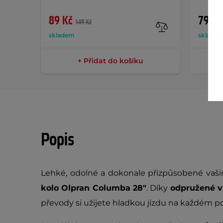
89 Kč
799 K
149 Kč
skladem
sklade
+ Přidat do košíku
Popis
Lehké, odolné a dokonale přizpůsobené vaš
kolo
Olpran Columba 28"
. Díky
odpružené vi
převody si užijete hladkou jízdu na každém p