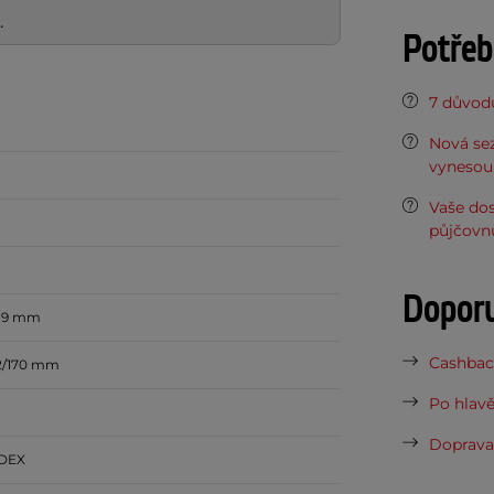
.
Potřeb
7 důvodů
Nová sez
vynesou 
Vaše do
půjčovn
Dopor
119 mm
Cashback
42/170 mm
Po hlavě
Doprava 
NDEX