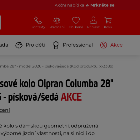
Akční nabídka 🔥
Mrkněte se
Kontakty
Porovnání
Oblíbené
Přihlásit
Košík
ada
Pro děti
Professional
Akce
mba 28" - model 2026 - písková/šedá (Kód produktu: xx3389)
sové kolo Olpran Columba 28"
 - písková/šedá
AKCE
cení
é kolo s dámskou geometrií, odpružená
 výborné jízdní vlastnosti, na silnici i do