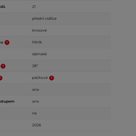
odů
21
přední vidlice
krosové
mu
hliník
dámské
28"
páčkové
ano
ástupem
ano
ne
2026