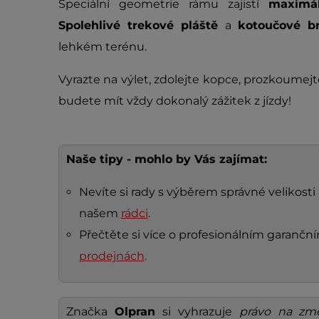
Speciální geometrie rámu zajistí
maximá
Spolehlivé trekové pláště
a
kotoučové 
lehkém terénu.
Vyrazte na výlet, zdolejte kopce, prozkoumejt
budete mít vždy dokonalý zážitek z jízdy!
Naše tipy - mohlo by Vás zajímat:
Nevíte si rady s výběrem správné velikosti 
našem
rádci
.
Přečtěte si více o profesionálním garanč
prodejnách
.
Značka
Olpran
si vyhrazuje
právo na zm