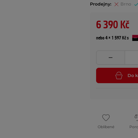
Prodejny:
Brno
6 390 Kč
nebo 4 × 1 597 Kč s
Do k
Oblíbené
Por