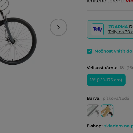
lehkého terénu.
ví
ZDARMA
D
Následující
Telly na 3
Možnost vrátit d
Velikost rámu:
18" (1
18" (160-175 cm)
Barva:
písková/šedá
E-shop:
skladem na 