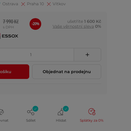
Ostrava
Praha 10
Vítkov
7 990 Kč
ušetříte
1 600 Kč
-20%
Vaše věrnostní sleva
0%
s DPH
ošíku
Objednat na prodejnu
ovnat
Sdílet
Hlídat
Splátky za 0%