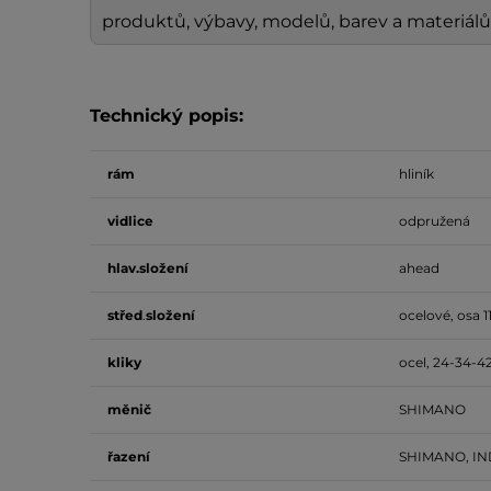
produktů, výbavy, modelů, barev a materiálů
Technický popis:
rám
hliník
vidlice
odpružená
hlav.složení
ahead
střed
.
složení
ocelové, osa 
kliky
ocel, 24-34-
měnič
SHIMANO
řazení
SHIMANO, I