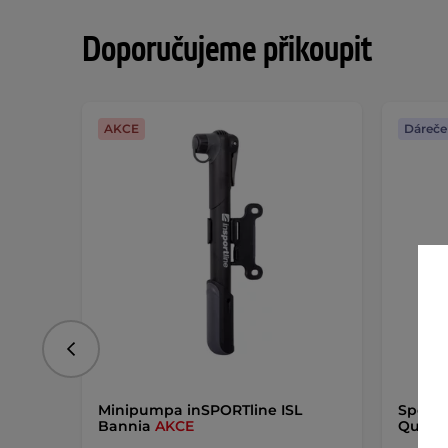
Doporučujeme přikoupit
AKCE
Dáreče
Předchozí
Minipumpa inSPORTline ISL
Sporto
Bannia
AKCE
Quilla