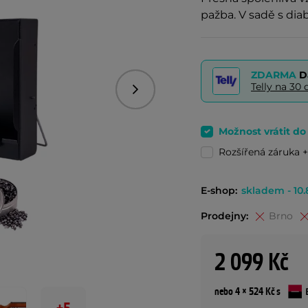
pažba. V sadě s dia
ZDARMA
D
Telly na 3
Následující
Možnost vrátit d
Rozšířená záruka +
E-shop:
skladem - 10.
Prodejny:
Brno
2 099 Kč
nebo 4 × 524 Kč s