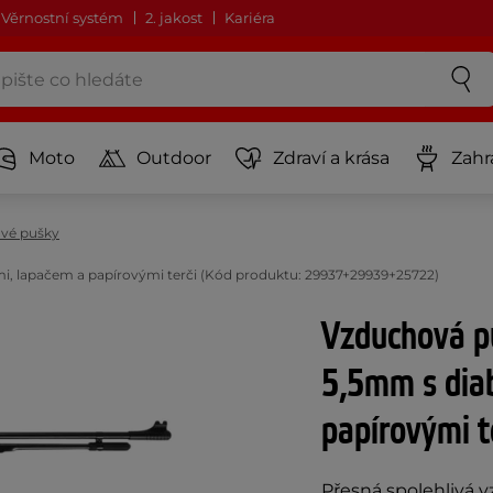
Věrnostní systém
2. jakost
Kariéra
Moto
Outdoor
Zdraví a krása
Zahr
vé pušky
, lapačem a papírovými terči (Kód produktu: 29937+29939+25722)
Vzduchová p
5,5mm s dia
papírovými t
Přesná spolehlivá 