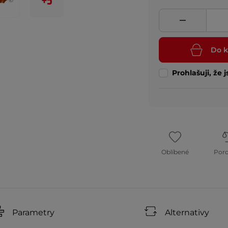
+5
Do k
Prohlašuji, že 
Oblíbené
Por
Parametry
Alternativy