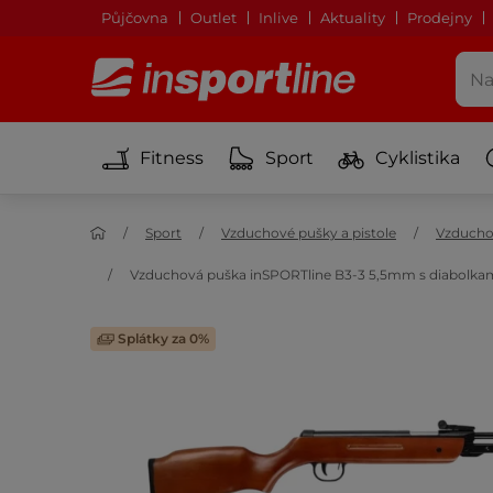
Půjčovna
Outlet
Inlive
Aktuality
Prodejny
Fitness
Sport
Cyklistika
Sport
Vzduchové pušky a pistole
Vzducho
Vzduchová puška inSPORTline B3-3 5,5mm s diabolkami
Splátky za 0%