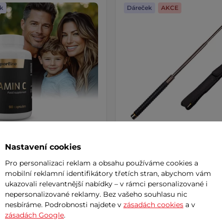
k
Dáreček
AKCE
Nastavení cookies
k stravy inSPORTline
Teleskopický obušek inSPO
n C, 90 kapslí
Unrestor 75 cm
AKCE
Pro personalizaci reklam a obsahu používáme cookies a
294 Kč
399 Kč
mobilní reklamní identifikátory třetích stran, abychom vám
ukazovali relevantnější nabídky – v rámci personalizované i
m
skladem
nepersonalizované reklamy. Bez vašeho souhlasu nic
nesbíráme. Podrobnosti najdete v
zásadách cookies
a v
+ Přidat do košíku
+ Přidat do košíku
zásadách Google
.