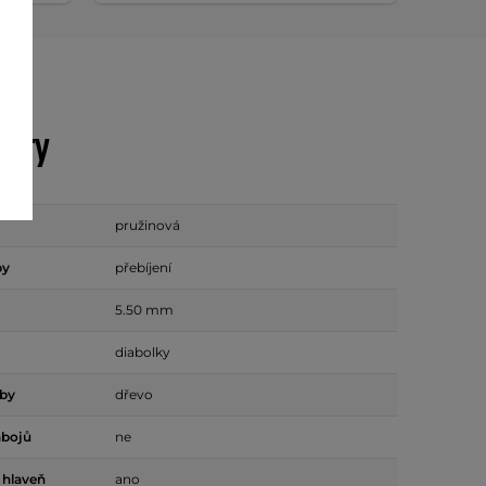
etry
pružinová
by
přebíjení
5.50 mm
diabolky
žby
dřevo
ábojů
ne
 hlaveň
ano