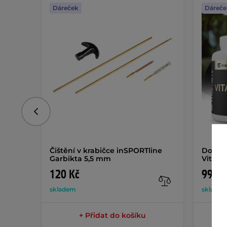
Dáreček
Dáreče
Předchozí
Čištění v krabičce inSPORTline
Doplně
Garbikta 5,5 mm
Vitami
120 Kč
99 Kč
skladem
sklade
+ Přidat do košíku