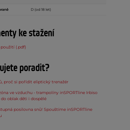
braně
D (od 18 let)
nty ke stažení
použití (.pdf)
ujete poradit?
, proč si pořídit eliptický trenažér
óna ve vzduchu - trampolíny inSPORTline Irbiso
do oblak děti i dospělé
stupná posilovna snů! Spouštíme inSPORTline
u