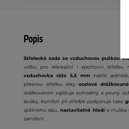
Popis
Střelecká sada se vzduchovou puškou in
volbu pro rekreační i sportovní střelbu 
vzduchovka ráže 5,5 mm
nabízí jednod
přesnou střelbu díky
ocelové drážkované
drážkováním zajišťuje pohodlný a pevný úc
leváky. Komfort při střelbě podporuje také
g
zpětného rázu,
nastavitelné hledí
a muška 
zamíření.