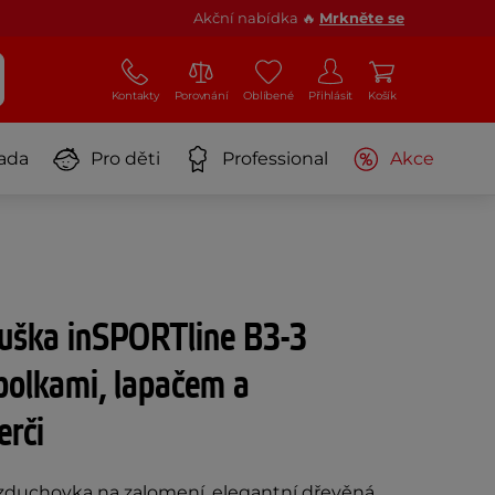
Akční nabídka 🔥
Mrkněte se
Kontakty
Porovnání
Oblíbené
Přihlásit
Košík
ada
Pro děti
Professional
Akce
uška inSPORTline B3-3
bolkami, lapačem a
erči
vzduchovka na zalomení, elegantní dřevěná