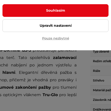
Souhlasím
Upravit nastavení
Param
Pouze nezbytné
SPORTline B3-3
představuje perfektní
Typ zbraně
na terč. Tato spolehlivá
zalamovací
Režim střel
uché nabíjení po jednom výstřelu a
Ráže
 hlavni
. Elegantní dřevěná pažba s
hop, přičemž je vhodná pro praváky i
Střelivo
umové zakončení pažby
pro tlumení
Materiál pa
s optickým vláknem
Tru-Glo
pro lepší
Zásobník n
Drážkovaná