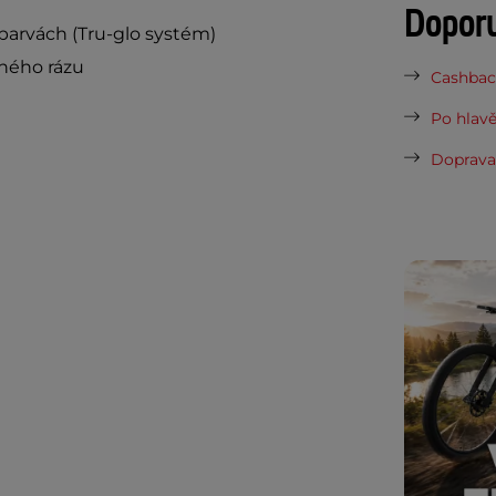
Dopor
arvách (Tru-glo systém)
ného rázu
Cashback
Po hlavě
Doprava 