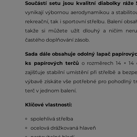
Součástí setu jsou kvalitní diabolky ráže
vynikají výbornou aerodynamikou a stabilito
rekreační, tak i sportovní střelbu. Balení obsa
takže si můžete užít dlouhý a ničím neru
častého doplňování zásob.
Sada dále obsahuje odolný lapač papírový
ks papírových terčů
o rozměrech 14 × 14 
zajišťuje stabilní umístění při střelbě a bez
výbavě získáte vše potřebné pro pohodlný tr
terč v jednom balení.
Klíčové vlastnosti:
spolehlivá střelba
ocelová drážkovaná hlaveň