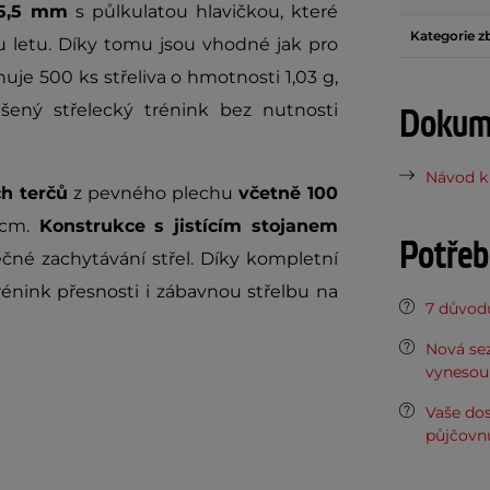
 5,5 mm
s půlkulatou hlavičkou, které
Kategorie z
u letu. Díky tomu jsou vhodné jak pro
huje 500 ks střeliva o hmotnosti 1,03 g,
šený střelecký trénink bez nutnosti
Dokume
Návod k 
ch terčů
z pevného plechu
včetně 100
cm.
Konstrukce s jistícím stojanem
Potřeb
pečné zachytávání střel. Díky kompletní
énink přesnosti i zábavnou střelbu na
7 důvodů
Nová sez
vynesou 
Vaše do
půjčovn