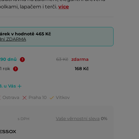
bolkami, lapačem i terči.
více
árek v hodnotě
465 Kč
0 dní ZDARMA
o 90 dnů
63 Kč
zdarma
1 rok
168 Kč
8. u Vás
Ostrava
Praha 10
Vítkov
Vaše věrnostní sleva
0%
s DPH