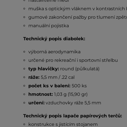
nastavitelné hledí
muška s optickým vláknem v kontrastních b
gumové zakončení pažby pro tlumení zpět
manuální pojistka
Technický popis diabolek:
výborná aerodynamika
určené pro rekreační i sportovní střelbu
typ hlavičky:
round (půlkulatá)
ráže:
5,5 mm / .22 cal
počet ks v balení:
500 ks
hmotnost:
1,03 g (15,90 gr)
určení:
vzduchovky ráže 5,5 mm
Technický popis lapače papírových terčů:
konstrukce s jistícím stojanem