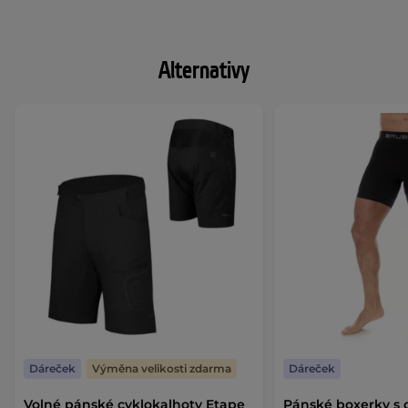
Alternativy
Dáreček
Výměna velikosti zdarma
Dáreček
Volné pánské cyklokalhoty Etape
Pánské boxerky s 