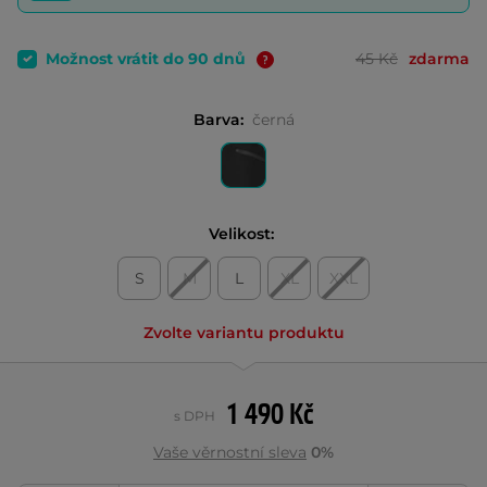
Možnost vrátit do 90 dnů
45 Kč
zdarma
Barva:
černá
Velikost:
S
M
L
XL
XXL
Zvolte variantu produktu
1 490 Kč
s DPH
Vaše věrnostní sleva
0%