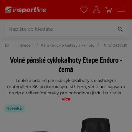
ské cyklo oblečení
Pánské cyklo kraťasy a kalhoty
IN: ET2438210
Volné pánské cyklokalhoty Etape Enduro -
černá
Lehké a odolné pánské cyklokalhoty s elastickým
materiálem X6, anatomickým střihem, ventilací, kapsami
na zip a reflexními prvky pro pohodlnou jízdu i turistiku.
více
Novinka!