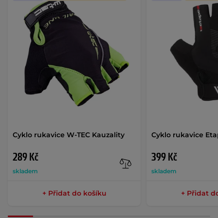
Cyklo rukavice W-TEC Kauzality
Cyklo rukavice Et
289 Kč
399 Kč
skladem
skladem
+ Přidat do košíku
+ Přidat d