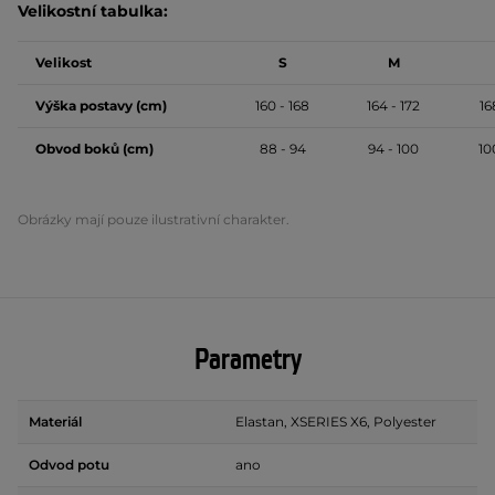
Velikostní tabulka:
Velikost
S
M
Výška postavy (cm)
160 - 168
164 - 172
16
Obvod boků (cm)
88 - 94
94 - 100
10
Obrázky mají pouze ilustrativní charakter.
Parametry
Materiál
Elastan, XSERIES X6, Polyester
Odvod potu
ano