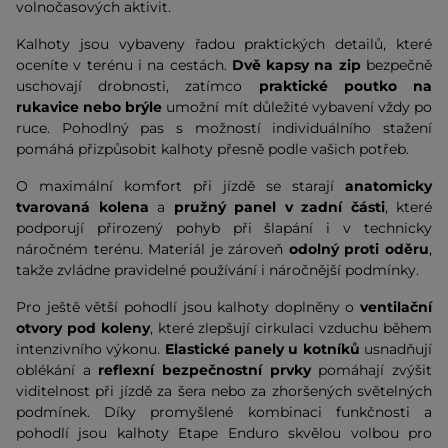
volnočasových aktivit.
Kalhoty jsou vybaveny řadou praktických detailů, které
oceníte v terénu i na cestách.
Dvě kapsy na zip
bezpečně
uschovají drobnosti, zatímco
praktické poutko na
rukavice nebo brýle
umožní mít důležité vybavení vždy po
ruce. Pohodlný pas s možností individuálního stažení
pomáhá přizpůsobit kalhoty přesně podle vašich potřeb.
O maximální komfort při jízdě se starají
anatomicky
tvarovaná kolena
a
pružný panel v zadní části
, které
podporují přirozený pohyb při šlapání i v technicky
náročném terénu. Materiál je zároveň
odolný proti oděru
,
takže zvládne pravidelné používání i náročnější podmínky.
Pro ještě větší pohodlí jsou kalhoty doplněny o
ventilační
otvory pod koleny
, které zlepšují cirkulaci vzduchu během
intenzivního výkonu.
Elastické panely u kotníků
usnadňují
oblékání a
reflexní bezpečnostní prvky
pomáhají zvýšit
viditelnost při jízdě za šera nebo za zhoršených světelných
podmínek. Díky promyšlené kombinaci funkčnosti a
pohodlí jsou kalhoty Etape Enduro skvělou volbou pro