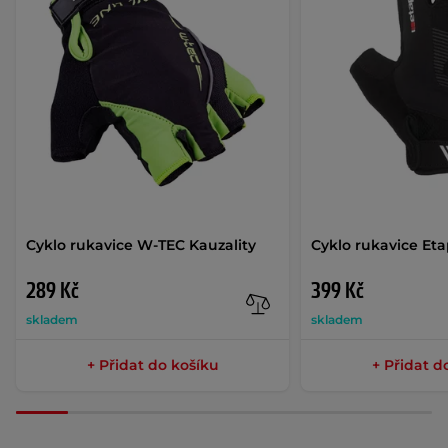
Cyklo rukavice W-TEC Kauzality
Cyklo rukavice Et
289 Kč
399 Kč
skladem
skladem
+ Přidat do košíku
+ Přidat d