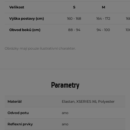
Velikost
S
M
Výška postavy (cm)
160 - 168
164 - 172
16
Obvod boků (cm)
88 - 94
94 - 100
10
Obrázky mají pouze ilustrativní charakter.
Parametry
Materiál
Elastan, XSERIES X6, Polyester
Odvod potu
ano
Reflexní prvky
ano