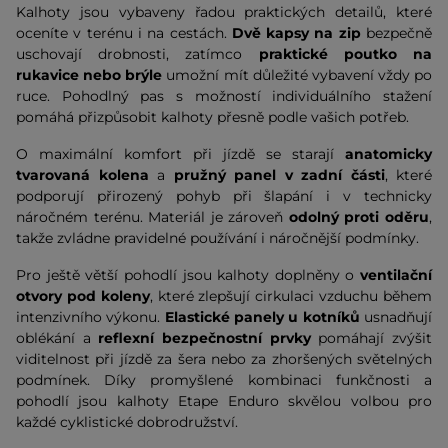
Kalhoty jsou vybaveny řadou praktických detailů, které
oceníte v terénu i na cestách.
Dvě kapsy na zip
bezpečně
uschovají drobnosti, zatímco
praktické poutko na
rukavice nebo brýle
umožní mít důležité vybavení vždy po
ruce. Pohodlný pas s možností individuálního stažení
pomáhá přizpůsobit kalhoty přesně podle vašich potřeb.
O maximální komfort při jízdě se starají
anatomicky
tvarovaná kolena
a
pružný panel v zadní části
, které
podporují přirozený pohyb při šlapání i v technicky
náročném terénu. Materiál je zároveň
odolný proti oděru
,
takže zvládne pravidelné používání i náročnější podmínky.
Pro ještě větší pohodlí jsou kalhoty doplněny o
ventilační
otvory pod koleny
, které zlepšují cirkulaci vzduchu během
intenzivního výkonu.
Elastické panely u kotníků
usnadňují
oblékání a
reflexní bezpečnostní prvky
pomáhají zvýšit
viditelnost při jízdě za šera nebo za zhoršených světelných
podmínek. Díky promyšlené kombinaci funkčnosti a
pohodlí jsou kalhoty Etape Enduro skvělou volbou pro
každé cyklistické dobrodružství.