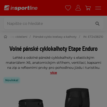
ské cyklo oblečení
Pánské cyklo kraťasy a kalhoty
IN: ET2438210
Volné pánské cyklokalhoty Etape Enduro
Lehké a odolné pánské cyklokalhoty s elastickým
materiálem X6, anatomickým střihem, ventilací, kapsami
na zip a reflexními prvky pro pohodlnou jízdu i turistiku.
více
Novinka!