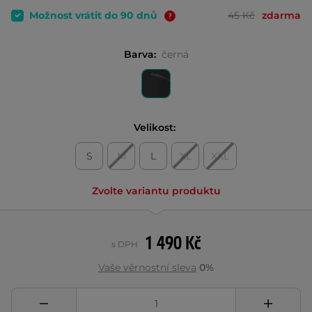
Možnost vrátit do 90 dnů
45 Kč
zdarma
Barva:
černá
Velikost:
S
M
L
XL
XXL
Zvolte variantu produktu
1 490 Kč
s DPH
Vaše věrnostní sleva
0%