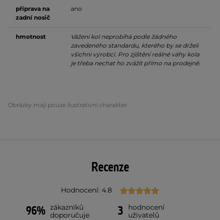
příprava na
ano
zadní nosič
hmotnost
Vážení kol neprobíhá podle žádného
zavedeného standardu, kterého by se drželi
všichni výrobci. Pro zjištění reálné váhy kola
je třeba nechat ho zvážit přímo na prodejně.
Obrázky mají pouze ilustrativní charakter.
Recenze
Hodnocení: 4.8
zákazníků
hodnocení
96%
3
doporučuje
uživatelů