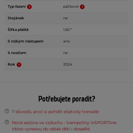
Typ řazení
páčkové
Stojánek
ne
Šířka pláště
1.60 ʺ
S nízkým nástupem
ano
S nosičem
ne
Rok
2024
Potřebujete poradit?
7 důvodů, proč si pořídit eliptický trenažér
Nová sezóna ve vzduchu - trampolíny inSPORTline
Irbiso vynesou do oblak děti i dospělé