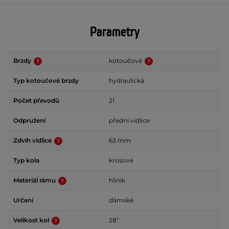
Parametry
Brzdy
kotoučové
Typ kotoučové brzdy
hydraulická
Počet převodů
21
Odpružení
přední vidlice
Zdvih vidlice
63 mm
Typ kola
krosové
Materiál rámu
hliník
Určení
dámské
Velikost kol
28"