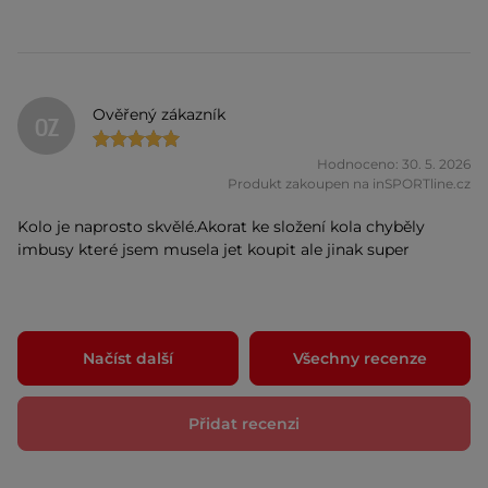
Ověřený zákazník
OZ
Hodnoceno: 30. 5. 2026
Produkt zakoupen na inSPORTline.cz
Kolo je naprosto skvělé.Akorat ke složení kola chyběly
imbusy které jsem musela jet koupit ale jinak super
Načíst další
Všechny recenze
Přidat recenzi