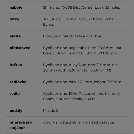
náboje
Shimano, TX505 Disc Center Lock, 32 holes
ráfky
JHT, Alloy , Double layer, 32 holes, With
Eylets
pláště
Chaoyang MAKO SHARK 700x40C
představec
Cyclision one, adjustable dám 28.6 mm, bar
bore 31.8mm, lenght L 110mm S/M 90mm
řídítka
Cyclision one, Alloy Rise, dím 31.8mm, rise
25mm width- 620mm (S), 660mm (M)
sedlovka
Cyclision one, dím-27.2mm, lenght-350mm
sedlo
Cyclision one, 100% Polyurethane, Memory
Foam, Double Density, LADY
pedály
Plastic 2
příprava pro
otvory s roztečí 40 mm na zadní stavbě
stojánek