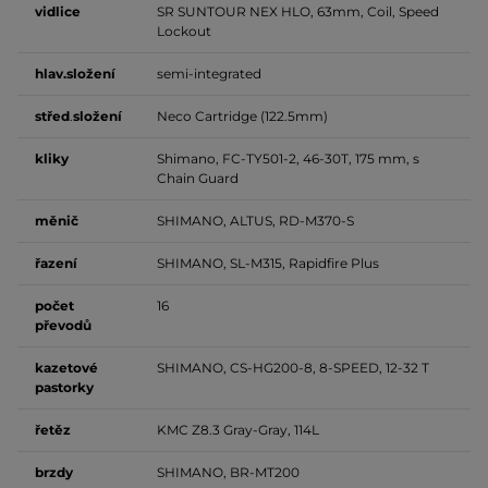
vidlice
SR SUNTOUR NEX HLO, 63mm, Coil, Speed ​​
Lockout
hlav.složení
semi-integrated
střed
.
složení
Neco Cartridge (122.5mm)
kliky
Shimano, FC-TY501-2, 46-30T, 175 mm, s
Chain Guard
měnič
SHIMANO, ALTUS, RD-M370-S
řazení
SHIMANO, SL-M315, Rapidfire Plus
počet
16
převodů
kazetové
SHIMANO, CS-HG200-8, 8-SPEED, 12-32 T
pastorky
řetěz
KMC Z8.3 Gray-Gray, 114L
brzdy
SHIMANO, BR-MT200