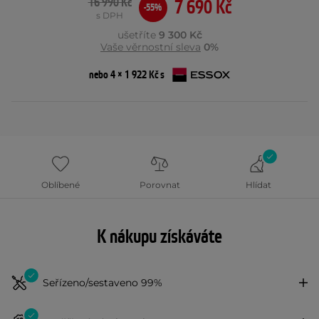
16 990 Kč
7 690 Kč
-55%
s DPH
ušetříte
9 300 Kč
Vaše věrnostní sleva
0%
nebo 4 × 1 922 Kč s
Oblíbené
Porovnat
Hlídat
K nákupu získáváte
Seřízeno/sestaveno 99%