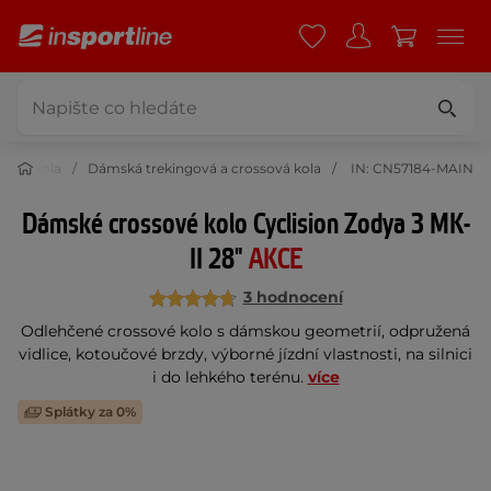
ská kola
Dámská trekingová a crossová kola
IN: CN57184-MAIN
Dámské crossové kolo Cyclision Zodya 3 MK-
II 28"
AKCE
3 hodnocení
Odlehčené crossové kolo s dámskou geometrií, odpružená
vidlice, kotoučové brzdy, výborné jízdní vlastnosti, na silnici
i do lehkého terénu.
více
Splátky za 0%