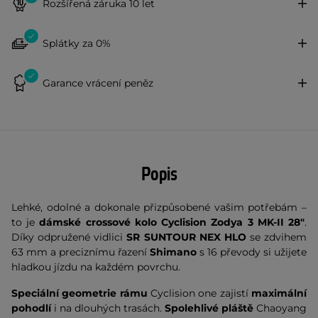
Rozšířená záruka 10 let
Splátky za 0%
Garance vrácení peněz
Popis
Lehké, odolné a dokonale přizpůsobené vašim potřebám –
to je
d
ámské crossové kolo Cyclision Zodya 3 MK-II 28"
.
Díky odpružené vidlici
SR SUNTOUR NEX HLO
se zdvihem
63 mm a preciznímu řazení
Shimano
s 16 převody si užijete
hladkou jízdu na každém povrchu.
Speciální geometrie rámu
Cyclision one zajistí
maximální
pohodlí
i na dlouhých trasách.
Spolehlivé pláště
Chaoyang