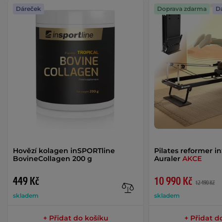
Dáreček
Doprava zdarma
D
Hovězí kolagen inSPORTline
Pilates reformer i
BovineCollagen 200 g
Auraler
AKCE
449 Kč
10 990 Kč
12 490 Kč
skladem
skladem
+ Přidat do košíku
+ Přidat d