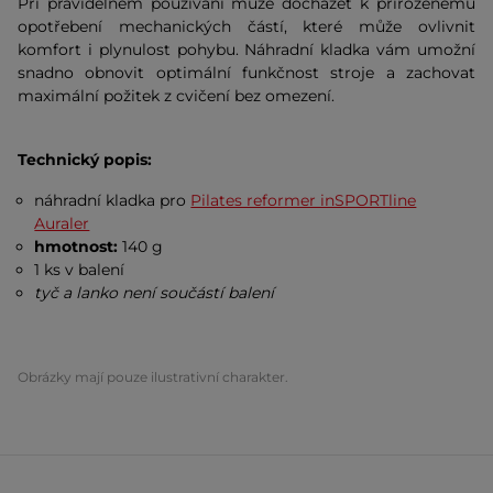
Při pravidelném používání může docházet k přirozenému
opotřebení mechanických částí, které může ovlivnit
komfort i plynulost pohybu. Náhradní kladka vám umožní
snadno obnovit optimální funkčnost stroje a zachovat
maximální požitek z cvičení bez omezení.
Technický popis:
náhradní kladka pro
Pilates reformer inSPORTline
Auraler
hmotnost:
140 g
1 ks v balení
tyč a lanko není součástí balení
Obrázky mají pouze ilustrativní charakter.