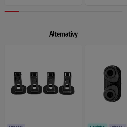
Alternativy
Dáreček
Novinka!
Dáreček