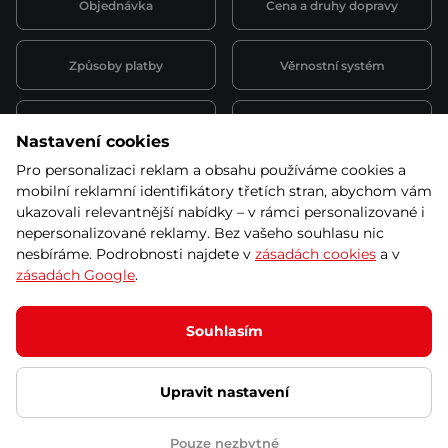
Objednávka
Cena a druhy dopravy
Způsoby platby
Věrnostní systém
Montáž a servis
Reklamace a záruka
Nastavení cookies
Pro personalizaci reklam a obsahu používáme cookies a
Půjčovna
Kariéra
mobilní reklamní identifikátory třetích stran, abychom vám
obchodní podmínky
ukazovali relevantnější nabídky – v rámci personalizované i
nepersonalizované reklamy. Bez vašeho souhlasu nic
nesbíráme. Podrobnosti najdete v
zásadách cookies
a v
zásadách Google
.
© 2026 SEVEN SPORT s.r.o Všechna práva vyhrazena
Podle zákona o evidenci tržeb je prodávající povinen vystavit
Souhlasím
kupujícímu účtenku.
Zároveň je povinen zaevidovat přijatou tržbu u správce daně online; v
případě technického výpadku pak nejpozději do 48 hodin.
Upravit nastavení
Ochrana osobních údajů
Nastavení cookies
Vnitřní oznamovací
systém
Prohlášení přístupnosti
Pouze nezbytné