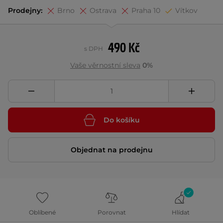
Prodejny:
Brno
Ostrava
Praha 10
Vítkov
490 Kč
s DPH
Vaše věrnostní sleva
0%
Do košíku
Objednat na prodejnu
Oblíbené
Porovnat
Hlídat