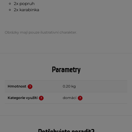
2x popruh
2x karabinka
Obrázky mají pouze ilustrativní charakter.
Parametry
Hmotnost
0.20 kg
Kategorie využití
domácí