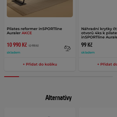
Pilates reformer inSPORTline
Náhradní krytky č
Auraler
AKCE
otvorů 4ks k pilat
inSPORTline Aural
10 990 Kč
99 Kč
12 490 Kč
skladem
skladem
+ Přidat do košíku
+ Přidat d
Alternativy