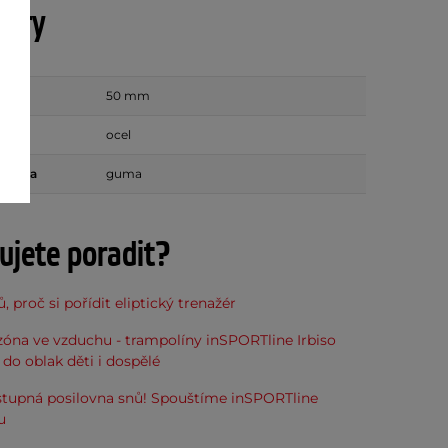
etry
ídel
50 mm
touče
ocel
úprava
guma
ujete poradit?
, proč si pořídit eliptický trenažér
óna ve vzduchu - trampolíny inSPORTline Irbiso
do oblak děti i dospělé
stupná posilovna snů! Spouštíme inSPORTline
u