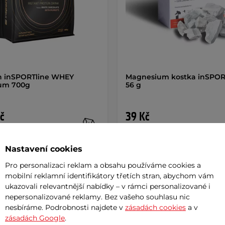
n inSPORTline WHEY
Magnesium kostka inSPOR
um 700g
56 g
č
39 Kč
m
skladem
Nastavení cookies
+ Přidat do košíku
+ Přidat do košíku
Pro personalizaci reklam a obsahu používáme cookies a
mobilní reklamní identifikátory třetích stran, abychom vám
ukazovali relevantnější nabídky – v rámci personalizované i
nepersonalizované reklamy. Bez vašeho souhlasu nic
nesbíráme. Podrobnosti najdete v
zásadách cookies
a v
zásadách Google
.