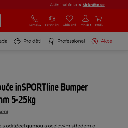
Akční nabídka 🔥
Mrkněte se
Kontakty
Porovnání
Oblíbené
Přihlásit
Košík
ada
Pro děti
Professional
Akce
uče inSPORTline Bumper
mm 5-25kg
cení
e s odrážecí gumou a ocelovým středem o