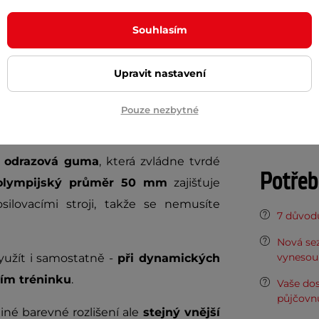
Param
Souhlasím
 těchto kotoučích.
Gumové kotouče
Otvor pro hř
Upravit nastavení
ktní výbavou pro všechny nadšence i
Materiál ko
chniku nebo si dáváte do těla v domácí
Pouze nezbytné
Povrchová 
při každém opakování.
á odrazová guma
, která zvládne tvrdé
Potřeb
lympijský průměr 50 mm
zajišťuje
silovacími stroji, takže se nemusíte
7 důvodů
Nová sez
vynesou 
yužít i samostatně -
při dynamických
ím tréninku
.
Vaše do
půjčovn
iné barevné rozlišení ale
stejný vnější