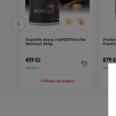
Předchozí
Doplněk stravy inSPORTline Pre
Protei
Workout 240g
Premi
459 Kč
879 K
skladem
sklade
+ Přidat do košíku