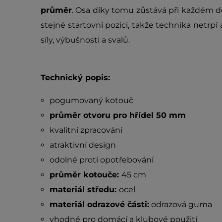
průměr
. Osa díky tomu zůstává při každém d
stejné startovní pozici, takže technika netrp
síly, výbušnosti a svalů.
Technický popis:
pogumovaný kotouč
průměr otvoru pro hřídel 50 mm
kvalitní zpracování
atraktivní design
odolné proti opotřebování
průměr kotouče:
45 cm
materiál středu:
ocel
materiál odrazové části:
odrazová guma
vhodné pro domácí a klubové použití