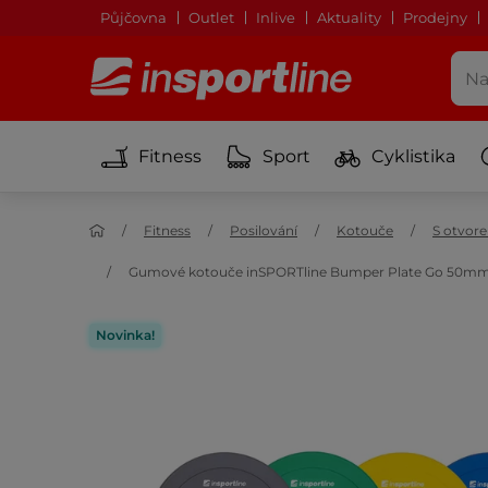
Půjčovna
Outlet
Inlive
Aktuality
Prodejny
Fitness
Sport
Cyklistika
Fitness
Posilování
Kotouče
S otvo
Gumové kotouče inSPORTline Bumper Plate Go 50mm 
Novinka!