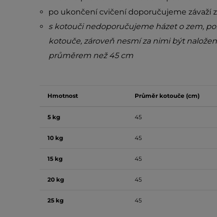
po ukončení cvičení doporučujeme závaží z
s kotouči nedoporučujeme házet o zem, pok
kotouče, zároveň nesmí za nimi být nalože
průměrem než 45 cm
Hmotnost
Průměr kotouče (cm)
5 kg
45
10 kg
45
15 kg
45
20 kg
45
25 kg
45