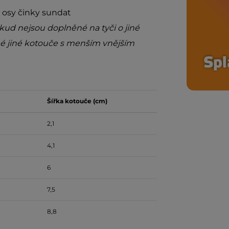
 osy činky sundat
ud nejsou doplněné na tyči o jiné
né jiné kotouče s menším vnějším
Šířka kotouče (cm)
2,1
4,1
6
7,5
8,8