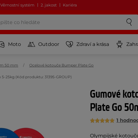
Věrnostní systém
2. jakost
Kariéra
Moto
Outdoor
Zdraví a krása
Zahr
rem 50 mm
Ocelové kotouče Bumper Plate Go
5-25kg (Kód produktu: 31395-GROUP)
Gumové koto
Plate Go 50
1 hodno
Olympijské kotouč