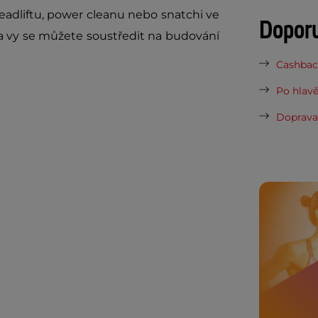
eadliftu, power cleanu nebo snatchi ve
Dopor
í a vy se můžete soustředit na budování
Cashback
Po hlavě
Doprava 