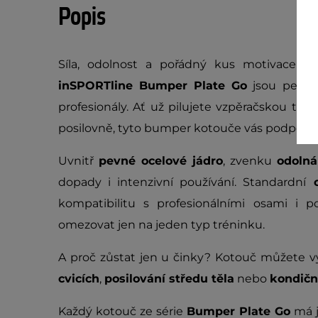
Popis
Síla, odolnost a pořádný kus motivace v
inSPORTline Bumper Plate Go
jsou perfe
profesionály. Ať už pilujete vzpěračskou te
posilovně, tyto bumper kotouče vás podpoří 
Uvnitř
pevné ocelové jádro
, zvenku
odoln
dopady i intenzivní používání. Standardní
o
kompatibilitu s profesionálními osami i po
omezovat jen na jeden typ tréninku.
A proč zůstat jen u činky? Kotouč můžete v
cvicích
,
posilování středu těla
nebo
kondičn
Každý kotouč ze série
Bumper Plate Go
má j