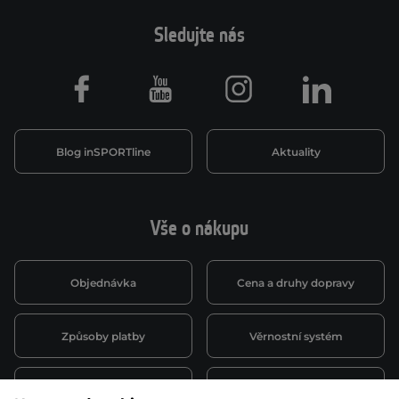
Sledujte nás
Facebook
Youtube
Instagram
LinkedIn
Blog inSPORTline
Aktuality
Vše o nákupu
Objednávka
Cena a druhy dopravy
Způsoby platby
Věrnostní systém
Montáž a servis
Reklamace a záruka