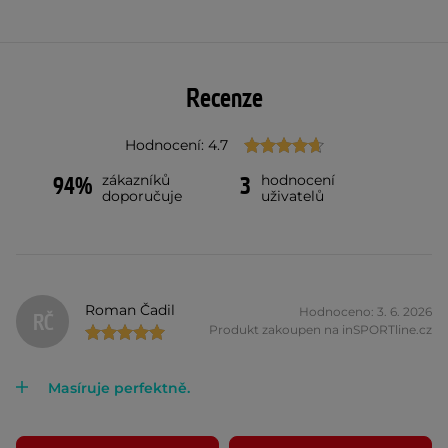
Recenze
Hodnocení: 4.7
zákazníků
hodnocení
94%
3
doporučuje
uživatelů
Roman Čadil
Hodnoceno: 3. 6. 2026
RČ
Produkt zakoupen na inSPORTline.cz
Masíruje perfektně.