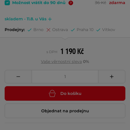
Možnost vrátit do 90 dnů
36 Kč
zdarma
skladem - 11.8. u Vás
Prodejny:
Brno
Ostrava
Praha 10
Vítkov
1 190 Kč
s DPH
Vaše věrnostní sleva
0%
Do košíku
Objednat na prodejnu