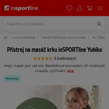
rása
Masážní přístroje
Masážní přístroje na krk a záda
IN: 31264
Přístroj na masáž krku inSPORTline Yubiko
3 hodnocení
Malý masér pro váš krk. Bezdrátové provedení, tři možnosti
masáže, vyhřívání.
více
Novinka!