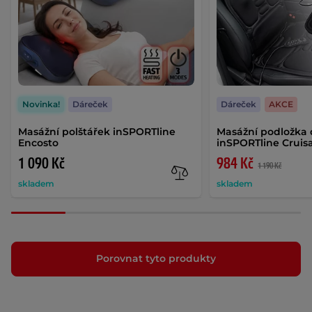
Novinka!
Dáreček
Dáreček
AKCE
Masážní polštářek inSPORTline
Masážní podložka 
Encosto
inSPORTline Crui
1 090 Kč
984 Kč
1 190 Kč
skladem
skladem
Porovnat tyto produkty