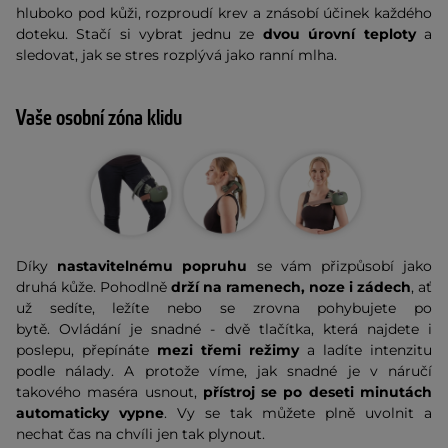
hluboko pod kůži, rozproudí krev a znásobí účinek každého
doteku. Stačí si vybrat jednu ze
dvou úrovní teploty
a
sledovat, jak se stres rozplývá jako ranní mlha.
Vaše osobní zóna klidu
Díky
nastavitelnému popruhu
se vám přizpůsobí jako
druhá kůže. Pohodlně
drží na ramenech, noze i zádech
, ať
už sedíte, ležíte nebo se zrovna pohybujete po
bytě. Ovládání je snadné - dvě tlačítka, která najdete i
poslepu, přepínáte
mezi třemi režimy
a ladíte intenzitu
podle nálady. A protože víme, jak snadné je v náručí
takového maséra usnout,
přístroj se po deseti minutách
automaticky vypne
. Vy se tak můžete plně uvolnit a
nechat čas na chvíli jen tak plynout.