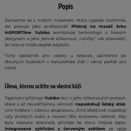
Popis
Seznamte se s malým masérem, který vypadá roztomile,
ale pracuje jako profesionál!
Přístroj na masáž krku
inSPORTline Yubiko
kombinuje technologii s hravým
designem a jeho jemné silikonové „ručičky“ vás přesvědčí,
že relax si může dopřát kdykoliv.
Tichý společník pro večery u televize, zachránce po
dlouhých hodinách v kancelářské židli i věrný parťák pro
řidiče.
Úleva, kterou ucítíte na vlastní kůži
Tajemství přístroje
Yubiko
tkví v jeho silikonových prstech,
které s až neuvěřitelnou věrností
napodobují lidský stisk
.
Umí hnětení i cílenou akupresuru, čímž efektivně rozplétají
uzly ztuhlých svalů a navrací tělu ztracenou lehkost. Aby
byla relaxace dokonalá, přichází ke slovu hřejivé teplo.
Integrované vyhřívání s červeným světlem
se vpije