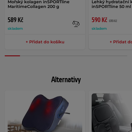
Mořský kolagen inSPORTline
Lehký hydratační
MaritimeCollagen 200 g
inSPORTline 50 m
589 Kč
590 Kč
690 Kč
skladem
skladem
+ Přidat do košíku
+ Přidat d
Alternativy