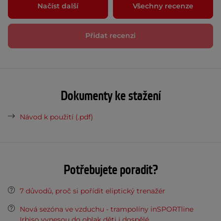
Načíst další
Všechny recenze
Přidat recenzi
Dokumenty ke stažení
Návod k použití (.pdf)
Potřebujete poradit?
7 důvodů, proč si pořídit eliptický trenažér
Nová sezóna ve vzduchu - trampolíny inSPORTline
Irbiso vynesou do oblak děti i dospělé