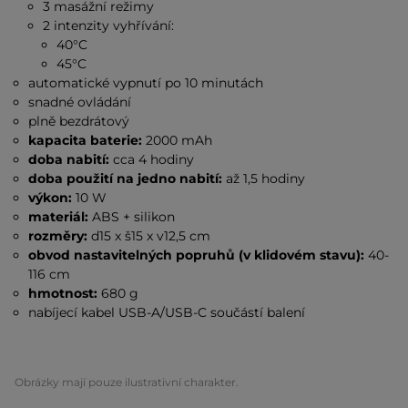
3 masážní režimy
2 intenzity vyhřívání:
40°C
45°C
automatické vypnutí po 10 minutách
snadné ovládání
plně bezdrátový
kapacita baterie:
2000 mAh
doba nabití:
cca 4 hodiny
doba použití na jedno nabití:
až 1,5 hodiny
výkon:
10 W
materiál:
ABS + silikon
rozměry:
d15 x š15 x v12,5 cm
obvod nastavitelných popruhů (v klidovém stavu):
40-
116 cm
hmotnost:
680 g
nabíjecí kabel USB-A/USB-C součástí balení
Obrázky mají pouze ilustrativní charakter.