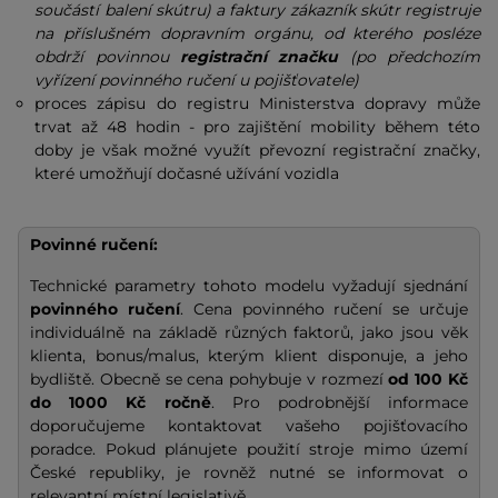
součástí balení skútru) a faktury zákazník skútr registruje
na příslušném dopravním orgánu, od kterého posléze
obdrží povinnou
registrační značku
(po předchozím
vyřízení povinného ručení u pojišťovatele)
proces zápisu do registru Ministerstva dopravy může
trvat až 48 hodin - pro zajištění mobility během této
doby je však možné využít převozní registrační značky,
které umožňují dočasné užívání vozidla
Povinné ručení:
Technické parametry tohoto modelu vyžadují sjednání
povinného ručení
. Cena povinného ručení se určuje
individuálně na základě různých faktorů, jako jsou věk
klienta, bonus/malus, kterým klient disponuje, a jeho
bydliště. Obecně se cena pohybuje v rozmezí
od 100 Kč
do 1000 Kč ročně
. Pro podrobnější informace
doporučujeme kontaktovat vašeho pojišťovacího
poradce. Pokud plánujete použití stroje mimo území
České republiky, je rovněž nutné se informovat o
relevantní místní legislativě.