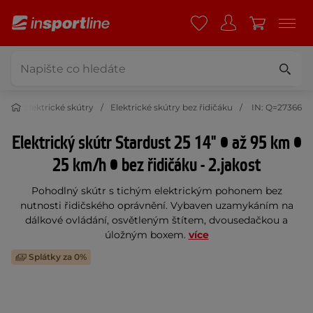
to
Elektrické skútry
Elektrické skútry bez řidičáku
IN: Q=27366
Elektrický skútr Stardust 25 14" • až 95 km •
25 km/h • bez řidičáku - 2.jakost
Pohodlný skútr s tichým elektrickým pohonem bez
nutnosti řidičského oprávnění. Vybaven uzamykáním na
dálkové ovládání, osvětleným štítem, dvousedačkou a
úložným boxem.
více
Splátky za 0%