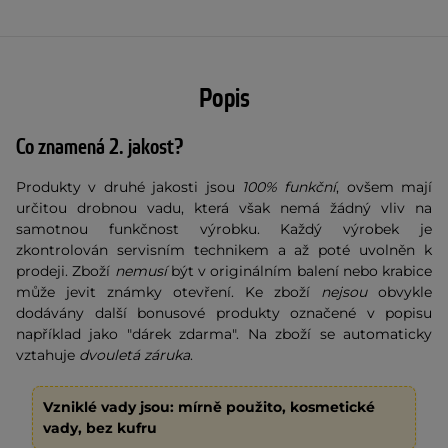
Popis
Co znamená 2. jakost?
Produkty v druhé jakosti jsou
100% funkční
, ovšem mají
určitou drobnou vadu, která však nemá žádný vliv na
samotnou funkčnost výrobku. Každý výrobek je
zkontrolován servisním technikem a až poté uvolněn k
prodeji. Zboží
nemusí
být v originálním balení nebo krabice
může jevit známky otevření. Ke zboží
nejsou
obvykle
dodávány další bonusové produkty označené v popisu
například jako "dárek zdarma". Na zboží se automaticky
vztahuje
dvouletá záruka
.
Vzniklé vady jsou: mírně použito, kosmetické
vady, bez kufru