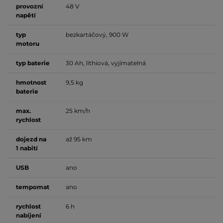
provozní
48 V
napětí
typ
bezkartáčový, 900 W
motoru
typ baterie
30 Ah, lithiová, vyjímatelná
hmotnost
9,5 kg
baterie
max.
25 km/h
rychlost
dojezd na
až 95 km
1 nabití
USB
ano
tempomat
ano
rychlost
6 h
nabíjení