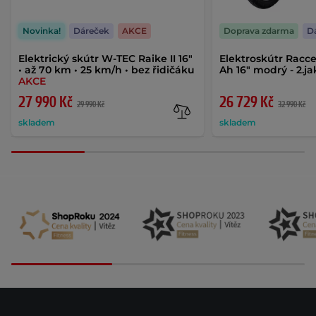
Novinka!
Dáreček
AKCE
Doprava zdarma
D
Elektrický skútr W-TEC Raike II 16"
Elektroskútr Racce
• až 70 km • 25 km/h • bez řidičáku
Ah 16" modrý - 2.j
AKCE
27 990 Kč
26 729 Kč
29 990 Kč
32 990 Kč
skladem
skladem