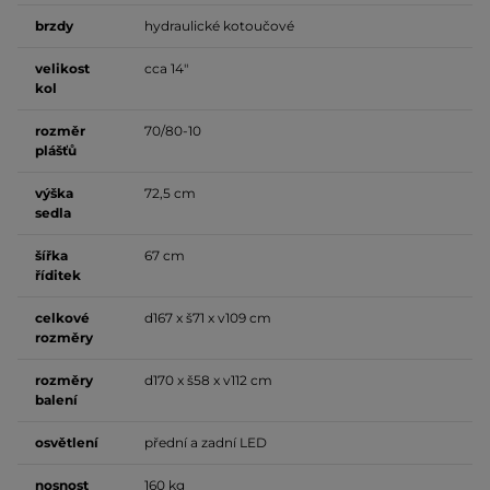
brzdy
hydraulické kotoučové
velikost
cca 14"
kol
rozměr
70/80-10
plášťů
výška
72,5 cm
sedla
šířka
67 cm
říditek
celkové
d167 x š71 x v109 cm
rozměry
rozměry
d170 x š58 x v112 cm
balení
osvětlení
přední a zadní LED
nosnost
160 kg