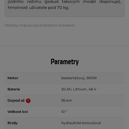
jízdního režimu (pokud takovým model disponuje),
hmotnost uživatele pod 70 kg.
Obrázky mají pouze ilustrativní charakter.
Parametry
Motor
bezkartáčový, 900W
Baterie
30 Ah, Lithium, 48 V
Dojezd až
95 km
Velikost kol
10 ʺ
Brzdy
hydraulické kotoučové