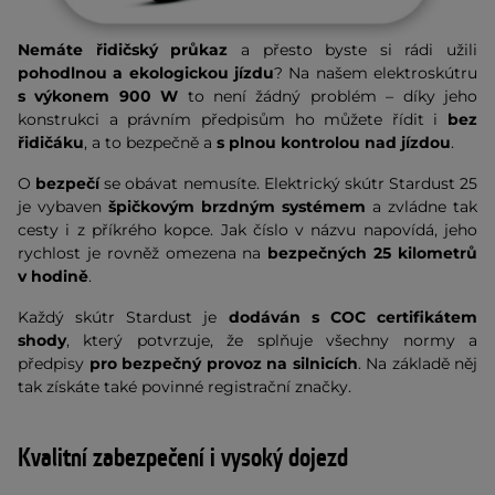
Nemáte řidičský průkaz
a přesto byste si rádi užili
pohodlnou a ekologickou jízdu
? Na našem elektroskútru
s výkonem 900 W
to není žádný problém – díky jeho
konstrukci a právním předpisům ho můžete řídit i
bez
řidičáku
, a to bezpečně a
s plnou kontrolou nad jízdou
.
O
bezpečí
se obávat nemusíte. Elektrický skútr Stardust 25
je vybaven
špičkovým brzdným systémem
a zvládne tak
cesty i z příkrého kopce. Jak číslo v názvu napovídá, jeho
rychlost je rovněž omezena na
bezpečných 25 kilometrů
v hodině
.
Každý skútr Stardust je
dodáván s COC certifikátem
shody
, který potvrzuje, že splňuje všechny normy a
předpisy
pro bezpečný provoz na silnicích
. Na základě něj
tak získáte také povinné registrační značky.
Kvalitní zabezpečení i vysoký dojezd