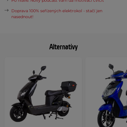
Po hlavě: Nový podcast vám dá motivaci cvičit
Doprava 100% seřízených elektrokol - stačí jen
nasednout!
Alternativy