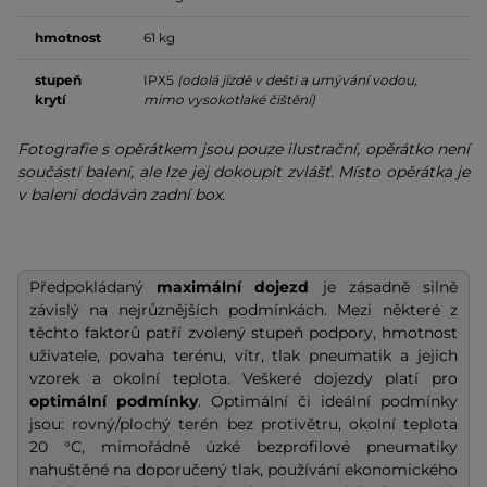
hmotnost
61 kg
stupeň
IPX5
(odolá jízdě v dešti a umývání vodou,
krytí
mimo vysokotlaké čištění)
Fotografie s opěrátkem jsou pouze ilustrační, opěrátko není
součástí balení, ale lze jej dokoupit zvlášť. Místo opěrátka je
v balení dodáván zadní box.
Předpokládaný
maximální dojezd
je zásadně silně
závislý na nejrůznějších podmínkách. Mezi některé z
těchto faktorů patří zvolený stupeň podpory, hmotnost
uživatele, povaha terénu, vítr, tlak pneumatik a jejich
vzorek a okolní teplota. Veškeré dojezdy platí pro
optimální podmínky
. Optimální či ideální podmínky
jsou: rovný/plochý terén bez protivětru, okolní teplota
20 °C, mimořádně úzké bezprofilové pneumatiky
nahuštěné na doporučený tlak, používání ekonomického