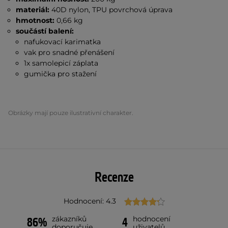
materiál:
40D nylon, TPU povrchová úprava
hmotnost:
0,66 kg
součástí balení:
nafukovací karimatka
vak pro snadné přenášení
1x samolepicí záplata
gumička pro stažení
Obrázky mají pouze ilustrativní charakter.
Recenze
Hodnocení: 4.3
zákazníků
hodnocení
86%
4
doporučuje
uživatelů