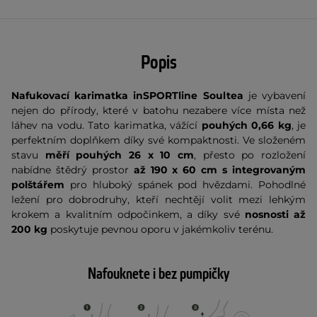
Popis
Nafukovací karimatka inSPORTline Soultea
je vybavení
nejen do přírody, které v batohu nezabere více místa než
láhev na vodu. Tato karimatka, vážící
pouhých 0,66 kg
, je
perfektním doplňkem díky své kompaktnosti. Ve složeném
stavu
měří pouhých 26 x 10 cm
, přesto po rozložení
nabídne štědrý prostor
až 190 x 60 cm
s integrovaným
polštářem
pro hluboký spánek pod hvězdami. Pohodlné
ležení pro dobrodruhy, kteří nechtějí volit mezi lehkým
krokem a kvalitním odpočinkem, a díky své
nosnosti až
200 kg
poskytuje pevnou oporu v jakémkoliv terénu.
Nafouknete i bez pumpičky