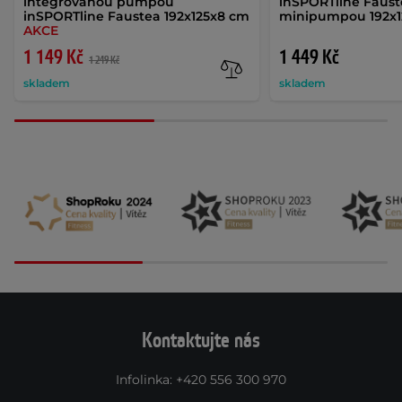
integrovanou pumpou
inSPORTline Faust
inSPORTline Faustea 192x125x8 cm
minipumpou 192x1
AKCE
1 149 Kč
1 449 Kč
1 249 Kč
skladem
skladem
Kontaktujte nás
Infolinka
:
+420 556 300 970