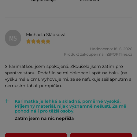
Michaela Sládková
MS
Hodnoceno: 18. 6. 2026
Produkt zakoupen na inSPORTline.cz
S karimatkou jsem spokojená. Zkoušela jsem zatím pro
spaní ve stanu. Podařilo se mi dokonce i spát na boku (na
výšku má 6 cm). Vyhovuje mi, že se nafukuje sešlápnutím a
nemusím tahat pumpičku.
Karimatka je lehká a skladná, poměrně vysoká.
Příjemný materiál, nijak významně nešustí. Za mě
pohodlná i pro těžší osoby.
Zatím jsem na nic nepřišla