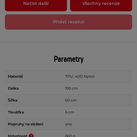
Načíst další
Všechny recenze
Přidat recenzi
Parametry
Materiál
TPU, 40D Nylon
Délka
190 cm
Šířka
60 cm
Tloušťka
6 cm
Popruhy na složení
ano
Hmotnost
660 g