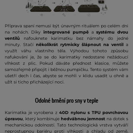
Příprava spaní nemusí být únavným rituálem po celém dni
na nohách. Díky
integrované pumpě
a
systému dvou
ventilů
nafouknete karimatku bez námahy do jedné
minuty. Stačí
několikrát rytmicky šlápnout na ventil
a
využít váhu vlastního těla. Výhodou tohoto způsobu
nafukování je, že se do karimatky nedostane nežádoucí
vlhkost z plic. Pokud dáváte přednost klasice, můžete
samozřejmě připojit i běžnou pumpičku. Tento systém vám
ušetří dech i čas, abyste se mohli v klidu usadit u ohně a
užít si ticho přicházející noci.
Odolné brnění pro sny v teple
Karimatka je vyrobena z
40D nylonu s TPU povrchovou
úpravou
, který kombinuje
hedvábnou jemnost
na dotek s
mechanickou odolností. Tato technologická vrstva vytváří
neprostupnou bariéru proti vlhkosti a chladu od země,