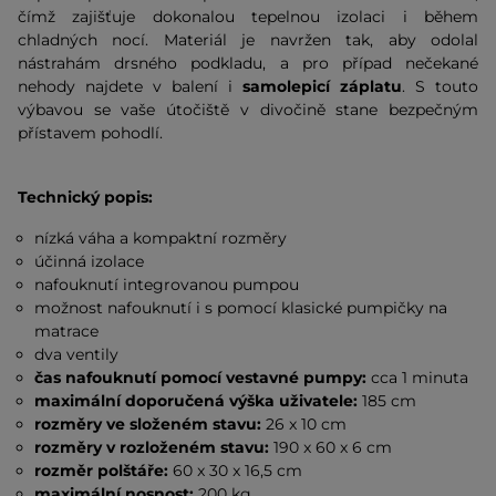
čímž zajišťuje dokonalou tepelnou izolaci i během
chladných nocí. Materiál je navržen tak, aby odolal
nástrahám drsného podkladu, a pro případ nečekané
nehody najdete v balení i
samolepicí záplatu
. S touto
výbavou se vaše útočiště v divočině stane bezpečným
přístavem pohodlí.
Technický popis:
nízká váha a kompaktní rozměry
účinná izolace
nafouknutí integrovanou pumpou
možnost nafouknutí i s pomocí klasické pumpičky na
matrace
dva ventily
čas nafouknutí pomocí vestavné pumpy:
cca 1 minuta
maximální doporučená výška uživatele:
185 cm
rozměry ve složeném stavu:
26 x 10 cm
rozměry v rozloženém stavu:
190 x 60 x 6 cm
rozměr polštáře:
60 x 30 x 16,5 cm
maximální nosnost:
200 kg