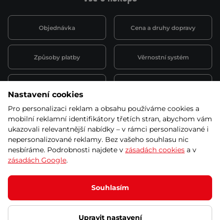
Objednávka
Cena a druhy dopravy
Způsoby platby
Věrnostní systém
Montáž a servis
Reklamace a záruka
Nastavení cookies
Pro personalizaci reklam a obsahu používáme cookies a
Půjčovna
Kariéra
mobilní reklamní identifikátory třetích stran, abychom vám
obchodní podmínky
ukazovali relevantnější nabídky – v rámci personalizované i
nepersonalizované reklamy. Bez vašeho souhlasu nic
nesbíráme. Podrobnosti najdete v
zásadách cookies
a v
zásadách Google
.
© 2026 SEVEN SPORT s.r.o Všechna práva vyhrazena
Podle zákona o evidenci tržeb je prodávající povinen vystavit
Souhlasím
kupujícímu účtenku.
Zároveň je povinen zaevidovat přijatou tržbu u správce daně online; v
případě technického výpadku pak nejpozději do 48 hodin.
Upravit nastavení