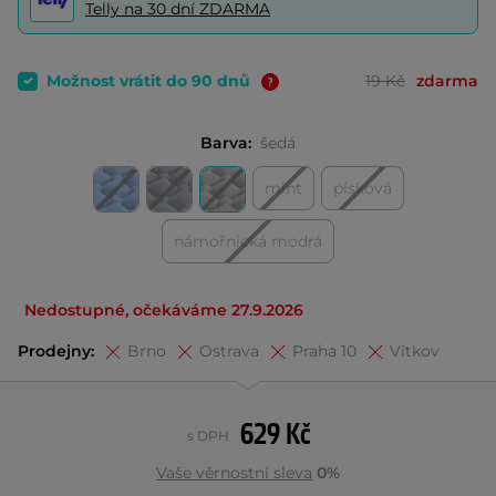
Telly na 30 dní ZDARMA
Možnost vrátit do 90 dnů
19 Kč
zdarma
Barva:
šedá
mint
písková
námořnická modrá
Nedostupné, očekáváme 27.9.2026
Prodejny:
Brno
Ostrava
Praha 10
Vítkov
629 Kč
s DPH
Vaše věrnostní sleva
0%