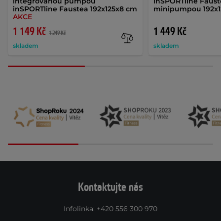
integrovanou pumpou
inSPORTline Faust
inSPORTline Faustea 192x125x8 cm
minipumpou 192x1
AKCE
1 149 Kč
1 449 Kč
1 249 Kč
skladem
skladem
Kontaktujte nás
Infolinka
:
+420 556 300 970