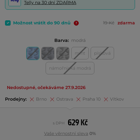
Telly na 30 dní ZDARMA
Možnost vrátit do 90 dnů
19 Kč
zdarma
Barva:
modrá
mint
písková
námořnická modrá
Nedostupné, očekáváme 27.9.2026
Prodejny:
Brno
Ostrava
Praha 10
Vítkov
629 Kč
s DPH
Vaše věrnostní sleva
0%