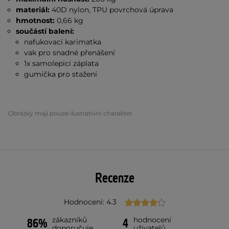
materiál:
40D nylon, TPU povrchová úprava
hmotnost:
0,66 kg
součástí balení:
nafukovací karimatka
vak pro snadné přenášení
1x samolepicí záplata
gumička pro stažení
Obrázky mají pouze ilustrativní charakter.
Recenze
Hodnocení: 4.3
zákazníků
hodnocení
86%
4
doporučuje
uživatelů