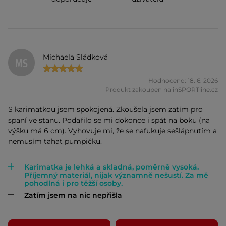
Michaela Sládková
MS
Hodnoceno: 18. 6. 2026
Produkt zakoupen na inSPORTline.cz
S karimatkou jsem spokojená. Zkoušela jsem zatím pro
spaní ve stanu. Podařilo se mi dokonce i spát na boku (na
výšku má 6 cm). Vyhovuje mi, že se nafukuje sešlápnutím a
nemusím tahat pumpičku.
Karimatka je lehká a skladná, poměrně vysoká.
Příjemný materiál, nijak významně nešustí. Za mě
pohodlná i pro těžší osoby.
Zatím jsem na nic nepřišla