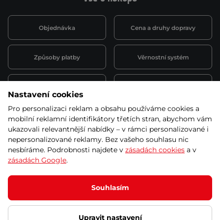
Objednávka
Cena a druhy dopravy
Způsoby platby
Věrnostní systém
Montáž a servis
Reklamace a záruka
Nastavení cookies
Pro personalizaci reklam a obsahu používáme cookies a
Půjčovna
Kariéra
mobilní reklamní identifikátory třetích stran, abychom vám
obchodní podmínky
ukazovali relevantnější nabídky – v rámci personalizované i
nepersonalizované reklamy. Bez vašeho souhlasu nic
nesbíráme. Podrobnosti najdete v
zásadách cookies
a v
zásadách Google
.
© 2026 SEVEN SPORT s.r.o Všechna práva vyhrazena
Podle zákona o evidenci tržeb je prodávající povinen vystavit
Souhlasím
kupujícímu účtenku.
Zároveň je povinen zaevidovat přijatou tržbu u správce daně online; v
případě technického výpadku pak nejpozději do 48 hodin.
Upravit nastavení