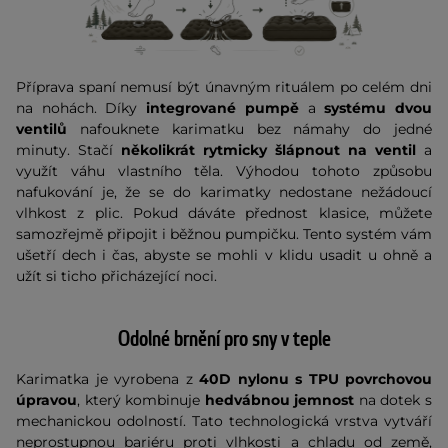
Příprava spaní nemusí být únavným rituálem po celém dni
na nohách. Díky
integrované pumpě
a
systému dvou
ventilů
nafouknete karimatku bez námahy do jedné
minuty. Stačí
několikrát rytmicky šlápnout na ventil
a
využít váhu vlastního těla. Výhodou tohoto způsobu
nafukování je, že se do karimatky nedostane nežádoucí
vlhkost z plic. Pokud dáváte přednost klasice, můžete
samozřejmě připojit i běžnou pumpičku. Tento systém vám
ušetří dech i čas, abyste se mohli v klidu usadit u ohně a
užít si ticho přicházející noci.
Odolné brnění pro sny v teple
Karimatka je vyrobena z
40D nylonu s TPU povrchovou
úpravou
, který kombinuje
hedvábnou jemnost
na dotek s
mechanickou odolností. Tato technologická vrstva vytváří
neprostupnou bariéru proti vlhkosti a chladu od země,