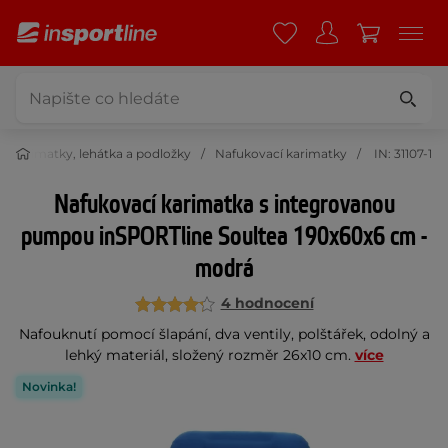
e, karimatky, lehátka a podložky
Nafukovací karimatky
IN: 31107-1
Nafukovací karimatka s integrovanou
pumpou inSPORTline Soultea 190x60x6 cm -
modrá
4 hodnocení
Nafouknutí pomocí šlapání, dva ventily, polštářek, odolný a
lehký materiál, složený rozměr 26x10 cm.
více
Novinka!