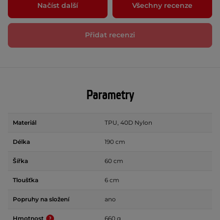
Načíst další
Všechny recenze
Přidat recenzi
Parametry
Materiál
TPU, 40D Nylon
Délka
190 cm
Šířka
60 cm
Tloušťka
6 cm
Popruhy na složení
ano
Hmotnost
660 g