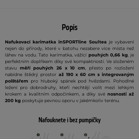
Popis
Nafukovací karimatka inSPORTline Soultea
je vybavení
nejen do přírody, které v batohu nezabere více místa než
láhev na vodu. Tato karimatka, vážící
pouhých 0,66 kg
, je
perfektním doplňkem díky své kompaktnosti. Ve složeném
stavu
měří pouhých 26 x 10 cm
, přesto po rozložení
nabídne štědrý prostor
až 190 x 60 cm
s integrovaným
polštářem
pro hluboký spánek pod hvězdami. Pohodlné
ležení pro dobrodruhy, kteří nechtějí volit mezi lehkým
krokem a kvalitním odpočinkem, a díky své
nosnosti až
200 kg
poskytuje pevnou oporu v jakémkoliv terénu.
Nafouknete i bez pumpičky