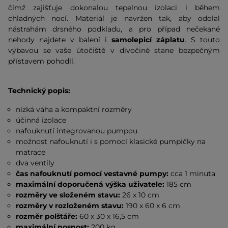
čímž zajišťuje dokonalou tepelnou izolaci i během
chladných nocí. Materiál je navržen tak, aby odolal
nástrahám drsného podkladu, a pro případ nečekané
nehody najdete v balení i
samolepicí záplatu
. S touto
výbavou se vaše útočiště v divočině stane bezpečným
přístavem pohodlí.
Technický popis:
nízká váha a kompaktní rozměry
účinná izolace
nafouknutí integrovanou pumpou
možnost nafouknutí i s pomocí klasické pumpičky na
matrace
dva ventily
čas nafouknutí pomocí vestavné pumpy:
cca 1 minuta
maximální doporučená výška uživatele:
185 cm
rozměry ve složeném stavu:
26 x 10 cm
rozměry v rozloženém stavu:
190 x 60 x 6 cm
rozměr polštáře:
60 x 30 x 16,5 cm
maximální nosnost:
200 kg