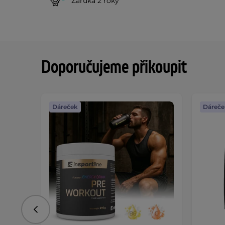
Záruka 2 roky
Doporučujeme přikoupit
Dáreček
Dáreče
Předchozí