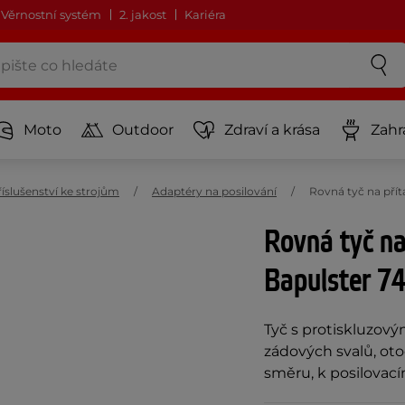
Věrnostní systém
2. jakost
Kariéra
Moto
Outdoor
Zdraví a krása
Zahr
íslušenství ke strojům
Adaptéry na posilování
Rovná tyč na přít
Rovná tyč na
Bapulster 7
Tyč s protiskluzový
zádových svalů, ot
směru, k posilovac