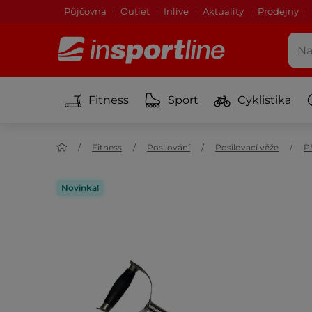
Půjčovna
Outlet
Inlive
Aktuality
Prodejny
Fitness
Sport
Cyklistika
Fitness
Posilování
Posilovací věže
Př
Novinka!