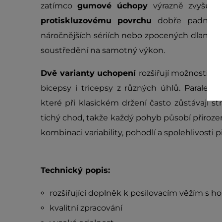
zatímco
gumové úchopy
výrazně zvyšují
protiskluzovému povrchu
dobře padnou d
náročnějších sériích nebo zpocených dlaních. 
soustředění na samotný výkon.
Dvě varianty uchopení
rozšiřují možnosti cv
bicepsy i tricepsy z různých úhlů. Paralelní 
které při klasickém držení často zůstávají st
tichý chod, takže každý pohyb působí přiroze
kombinaci variability, pohodlí a spolehlivosti 
Technický popis:
rozšiřující doplněk k posilovacím věžím s h
kvalitní zpracování