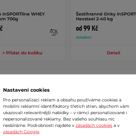
n inSPORTline WHEY
Šestihranné činky inSPORT
um 700g
Hexsteel 2-40 kg
č
od 99 Kč
m
skladem
+ Přidat do košíku
Detail
Nastavení cookies
Param
Pro personalizaci reklam a obsahu používáme cookies a
mobilní reklamní identifikátory třetích stran, abychom vám
ukazovali relevantnější nabídky – v rámci personalizované i
nepersonalizované reklamy. Bez vašeho souhlasu nic
er
přináší do tréninku na horní kladce
Hmotnost
nesbíráme. Podrobnosti najdete v
zásadách cookies
a v
strukce
si poradí i s pravidelnou zátěží,
zásadách Google
.