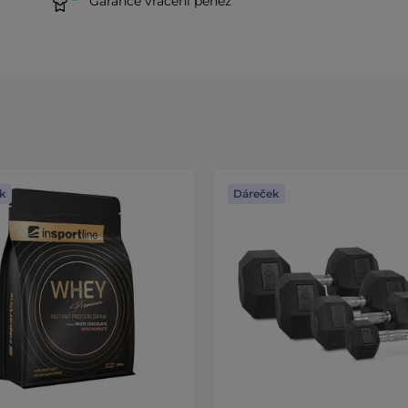
Garance vrácení peněz
k
Dáreček