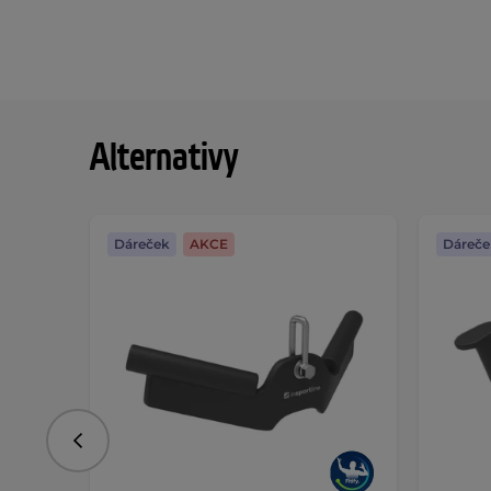
Alternativy
Dáreček
AKCE
Dáreče
Předchozí