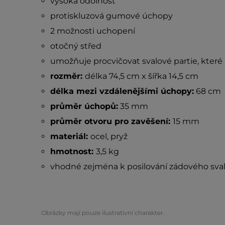
vysoká odolnost
protiskluzová gumové úchopy
2 možnosti uchopení
otočný střed
umožňuje procvičovat svalové partie, které
rozměr:
délka 74,5 cm x šířka 14,5 cm
délka mezi vzdálenějšími úchopy:
68 cm
průměr úchopů:
35 mm
průměr otvoru pro zavěšení:
15 mm
materiál:
ocel, pryž
hmotnost:
3,5 kg
vhodné zejména k posilování zádového svals
Obrázky mají pouze ilustrativní charakter.