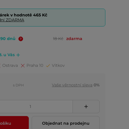
árek v hodnotě
465 Kč
0 dní ZDARMA
o 90 dnů
18 Kč
zdarma
8. u Vás
Ostrava
Praha 10
Vítkov
Vaše věrnostní sleva
0%
s DPH
ošíku
Objednat na prodejnu