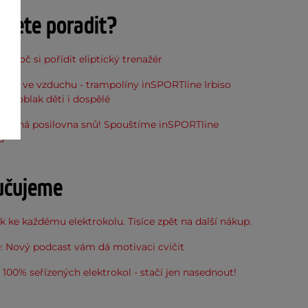
ujete poradit?
, proč si pořídit eliptický trenažér
óna ve vzduchu - trampolíny inSPORTline Irbiso
do oblak děti i dospělé
stupná posilovna snů! Spouštíme inSPORTline
u
učujeme
 ke každému elektrokolu. Tisíce zpět na další nákup.
: Nový podcast vám dá motivaci cvičit
100% seřízených elektrokol - stačí jen nasednout!