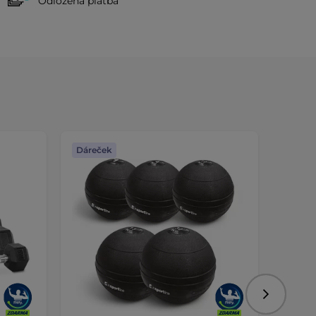
Odložená platba
Dáreček
Dáreč
Následujíc