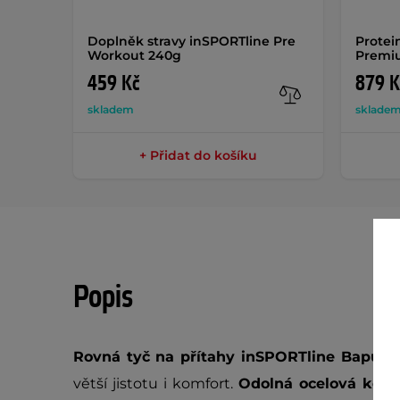
Doplněk stravy inSPORTline Pre
Protei
Workout 240g
Premi
459 Kč
879 K
skladem
sklade
+ Přidat do košíku
Popis
Rovná tyč na přítahy inSPORTline Bapulst
větší jistotu i komfort.
Odolná ocelová kon