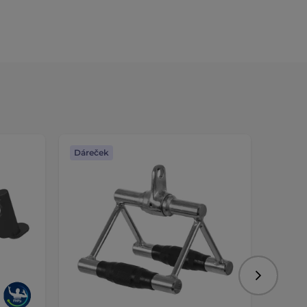
Dáreček
Dáreč
Následujíc