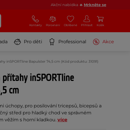
Akční nabídka 🔥
Mrkněte se
Kontakty
Porovnání
Oblíbené
Přihlásit
Košík
ada
Pro děti
Professional
Akce
ahy inSPORTline Bapulster 74,5 cm (Kód produktu: 31091)
 přítahy inSPORTline
4,5 cm
mi úchopy, pro posilování tricepsů, bicepsů a
očný střed pro hladký chod ve správném
ím věžím s horní kladkou.
více