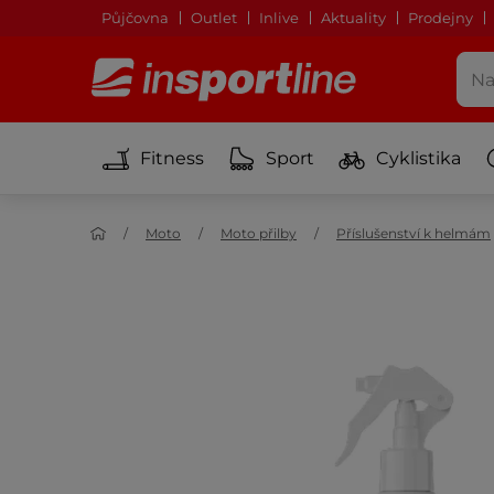
Půjčovna
Outlet
Inlive
Aktuality
Prodejny
Fitness
Sport
Cyklistika
Moto
Moto přilby
Příslušenství k helmám