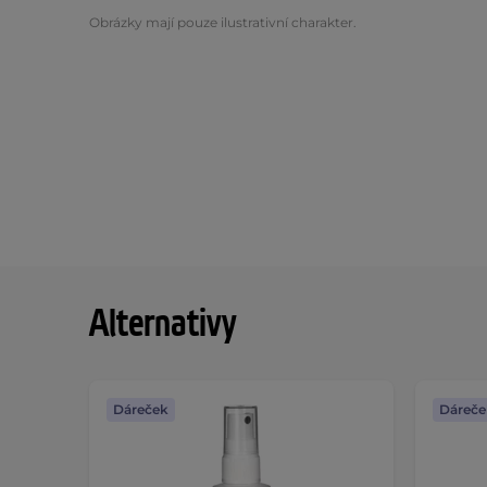
Obrázky mají pouze ilustrativní charakter.
Alternativy
Dáreček
Dáreče