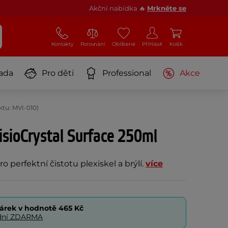
Akční nabídka 🔥
Mrkněte se
Kontakty
Porovnání
Oblíbené
Přihlásit
Košík
ada
Pro děti
Professional
Akce
ktu: MVI-010)
VisioCrystal Surface 250ml
ro perfektní čistotu plexiskel a brýlí.
více
árek v hodnotě
465 Kč
0 dní ZDARMA