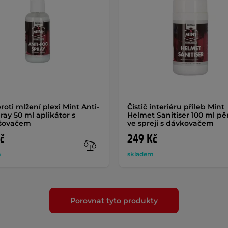
roti mlžení plexi Mint Anti-
Čistič interiéru přileb Mint
ray 50 ml aplikátor s
Helmet Sanitiser 100 ml p
ašovačem
ve spreji s dávkovačem
č
249 Kč
m
skladem
Porovnat tyto produkty