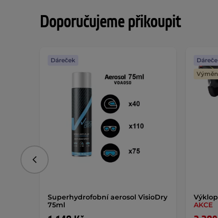
Doporučujeme přikoupit
Dáreček
Dáreče
Výměna
Předchozí
Superhydrofobní aerosol VisioDry
Výklop
75ml
AKCE