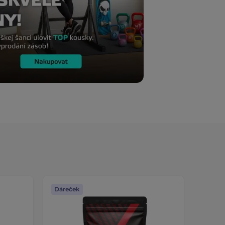
Dáreček
Dáreč