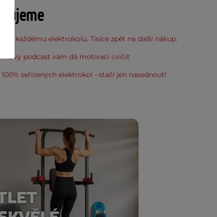
učujeme
 ke každému elektrokolu. Tisíce zpět na další nákup.
: Nový podcast vám dá motivaci cvičit
100% seřízených elektrokol - stačí jen nasednout!