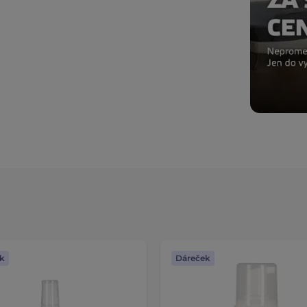
k
Dáreček