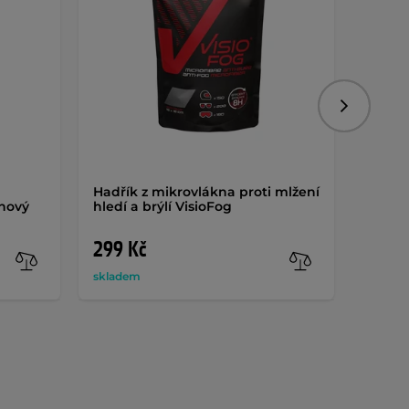
Následujíc
Hadřík z mikrovlákna proti mlžení
Čistič
ěnový
hledí a brýlí VisioFog
Clean
299 Kč
190 
skladem
sklade