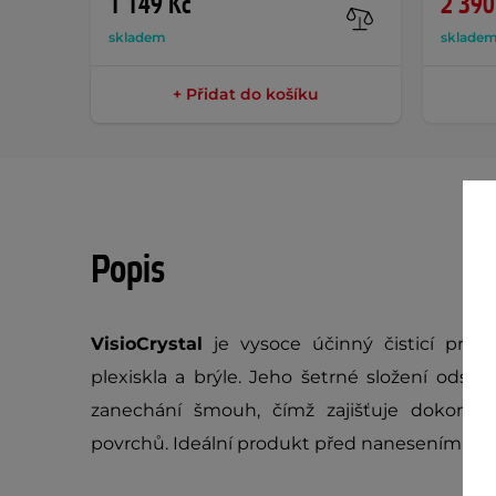
1 149 Kč
2 390
skladem
sklade
+ Přidat do košíku
Popis
VisioCrystal
je vysoce účinný čisticí prost
plexiskla a brýle. Jeho šetrné složení odst
zanechání šmouh, čímž zajišťuje dokonalo
povrchů. Ideální produkt před nanesením oc