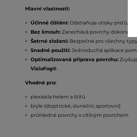
Hlavní vlastnosti:
Účinné čištění:
Odstraňuje otisky prstů, pr
Bez šmouh:
Zanechává povrchy dokonale či
Šetrné složení:
Bezpečné pro všechny typy 
Snadné použití:
Jednoduchá aplikace pomoc
Optimalizovaná příprava povrchu:
Zvyšuj
VisioFog®
.
Vhodné pro:
plexiskla helem a štítů
brýle (dioptrické, sluneční, sportovní)
průhledné povrchy s citlivým povrchem