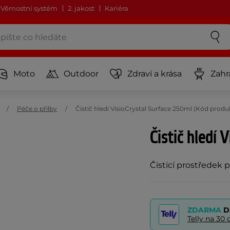
Věrnostní systém
2. jakost
Kariéra
Moto
Outdoor
Zdraví a krása
Zahr
Péče o přilby
Čistič hledí VisioCrystal Surface 250ml (Kód produ
Čistič hledí 
Čisticí prostředek p
ZDARMA
D
Telly na 3