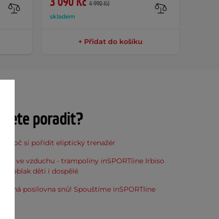
3 090 Kč
540 
4 990 Kč
skladem
sklade
+ Přidat do košíku
ujete poradit?
, proč si pořídit eliptický trenažér
óna ve vzduchu - trampolíny inSPORTline Irbiso
do oblak děti i dospělé
stupná posilovna snů! Spouštíme inSPORTline
u