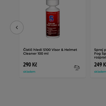
Předchozí
Čistič hledí S100 Visor & Helmet
Sprej p
Cleaner 100 ml
Fog Sp
rozpr
290 Kč
249 K
skladem
sklade