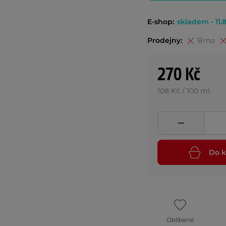
E-shop:
skladem - 11.8
Prodejny:
Brno
270 Kč
108 Kč / 100 ml
Do k
Oblíbené