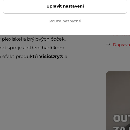
Dopor
Upravit nastavení
Pouze nezbytné
ach a mastnotu.
Cashback
sté a průhledné.
Po hlavě
plexiskel a brýlových čoček.
Doprava 
í spreje a otření hadříkem.
e efekt produktů
VisioDry®
a