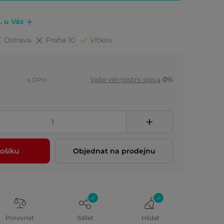
. u Vás
Ostrava
Praha 10
Vítkov
Vaše věrnostní sleva
0%
s DPH
ošíku
Objednat na prodejnu
Porovnat
Sdílet
Hlídat