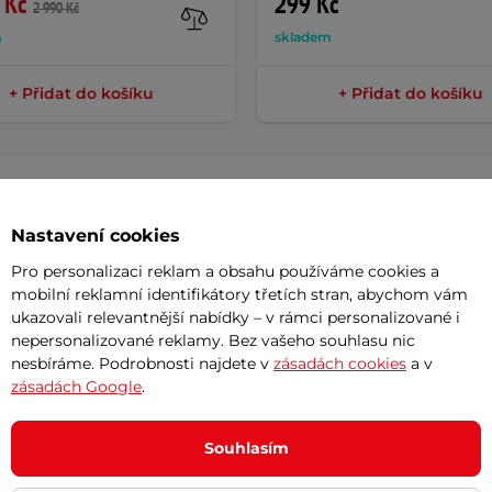
 Kč
299 Kč
2 990 Kč
m
skladem
+ Přidat do košíku
+ Přidat do košíku
Nastavení cookies
Potřeb
Pro personalizaci reklam a obsahu používáme cookies a
mobilní reklamní identifikátory třetích stran, abychom vám
ukazovali relevantnější nabídky – v rámci personalizované i
7 důvodů
ředek speciálně vyvinutý pro péči o
nepersonalizované reklamy. Bez vašeho souhlasu nic
Nová sez
nesbíráme. Podrobnosti najdete v
zásadách cookies
a v
raňuje nečistoty, prach a mastnotu bez
vynesou 
zásadách Google
.
u průhlednost a čistotu ošetřených
Vaše do
hrany
VisioDry
.
půjčovn
Souhlasím