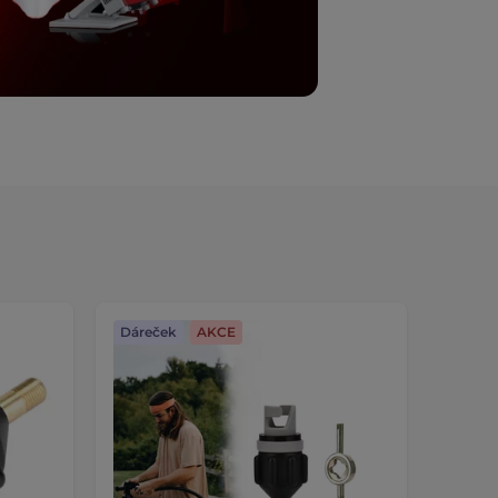
Dáreček
AKCE
AKCE