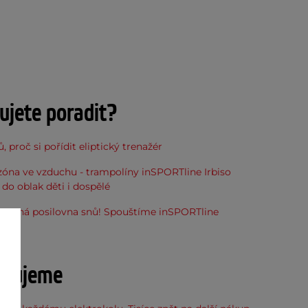
ujete poradit?
, proč si pořídit eliptický trenažér
óna ve vzduchu - trampolíny inSPORTline Irbiso
do oblak děti i dospělé
stupná posilovna snů! Spouštíme inSPORTline
u
učujeme