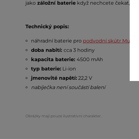
jako
záložní baterie
když nechcete čekat, až s
Technický popis:
náhradní baterie pro
podvodní skútr Murtar
doba nabití:
cca 3 hodiny
kapacita baterie:
4500 mAh
typ baterie:
Li-ion
jmenovité napětí:
22,2 V
nabíječka není součástí balení
Obrázky mají pouze ilustrativní charakter.