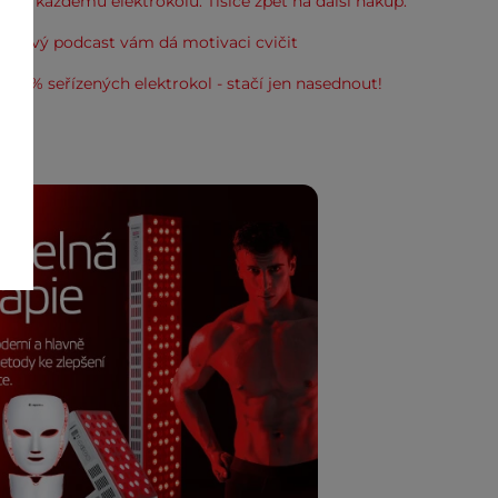
 ke každému elektrokolu. Tisíce zpět na další nákup.
: Nový podcast vám dá motivaci cvičit
100% seřízených elektrokol - stačí jen nasednout!