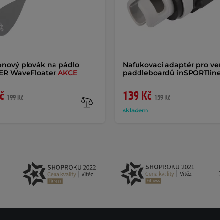
nový plovák na pádlo
Nafukovací adaptér pro ven
R WaveFloater
AKCE
paddleboardů inSPORTlin
č
139 Kč
199 Kč
159 Kč
m
skladem