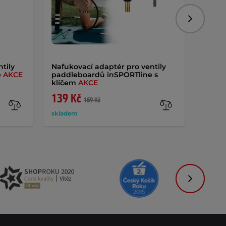
Následujíc
tily
Nafukovací adaptér pro ventily
Oprav
e
AKCE
paddleboardů inSPORTline s
paddl
klíčem
AKCE
139 Kč
89 K
169 Kč
skladem
sklade
Následujíc