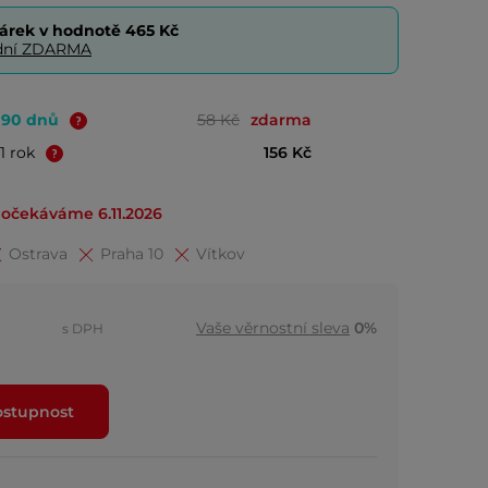
árek v hodnotě
465 Kč
0 dní ZDARMA
o 90 dnů
58 Kč
zdarma
1 rok
156 Kč
očekáváme 6.11.2026
Ostrava
Praha 10
Vítkov
Vaše věrnostní sleva
0%
s DPH
ostupnost