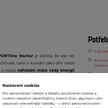
Potřeb
7 důvodů
PORTline Murtar
je jistota, že vás nic
Nová sez
chovala, není v kondici jako dřív nebo
vynesou 
a, s touto
náhradní máte vždy energii
Vaše do
půjčovn
Nastavení cookies
odnímu skútru inSPORTline Murtar
Pro personalizaci reklam a obsahu používáme cookies a
Dopor
dobrodružství.
Li-ion baterie
zajišťuje
mobilní reklamní identifikátory třetích stran, abychom vám
 připravenost k dalšímu použití. Ideální
ukazovali relevantnější nabídky – v rámci personalizované i