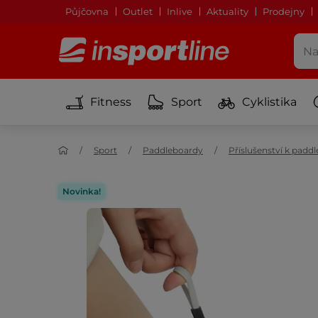
Půjčovna
Outlet
Inlive
Aktuality
Prodejny
Fitness
Sport
Cyklistika
Sport
Paddleboardy
Příslušenství k pad
Novinka!