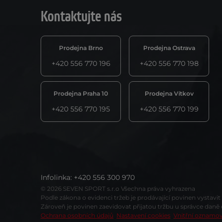
Kontaktujte nás
Prodejna Brno
Prodejna Ostrava
+420 556 770 196
+420 556 770 198
Prodejna Praha 10
Prodejna Vítkov
+420 556 770 195
+420 556 770 199
Infolinka
:
+420 556 300 970
© 2026 SEVEN SPORT s.r.o Všechna práva vyhrazena
Podle zákona o evidenci tržeb je prodávající povinen vystavi
Zároveň je povinen zaevidovat přijatou tržbu u správce daně
Ochrana osobních údajů
Nastavení cookies
Vnitřní oznamo