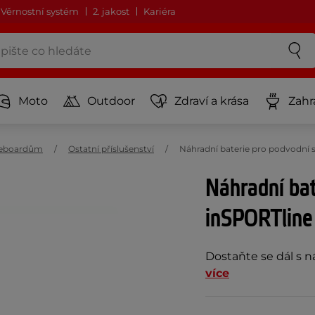
Věrnostní systém
2. jakost
Kariéra
Moto
Outdoor
Zdraví a krása
Zahr
dleboardům
Ostatní příslušenství
Náhradní baterie pro podvodní 
Náhradní bat
inSPORTline
Dostaňte se dál s n
více