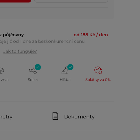
z půjčovny
od 188 Kč / den
je již od 1 dne za bezkonkurenční cenu.
Jak to funguje?
ovnat
Sdílet
Hlídat
Splátky za 0%
metry
Dokumenty