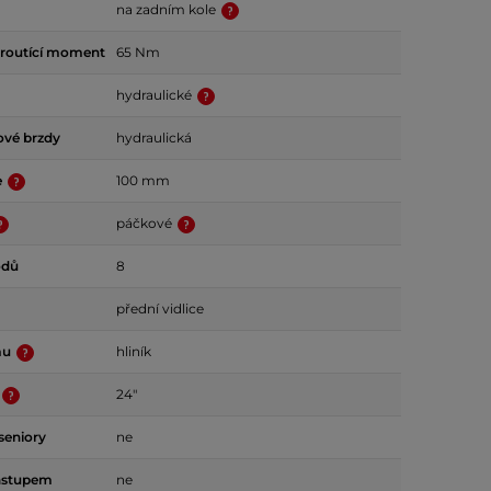
na zadním kole
kroutící moment
65 Nm
hydraulické
ové brzdy
hydraulická
e
100 mm
páčkové
odů
8
přední vidlice
mu
hliník
24"
seniory
ne
ástupem
ne