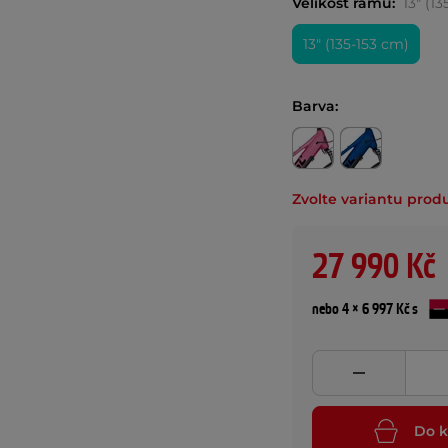
Velikost rámu:
13" (1
13" (135-153 cm)
Barva:
Zvolte variantu prod
27 990 Kč
nebo 4 × 6 997 Kč s
Do k