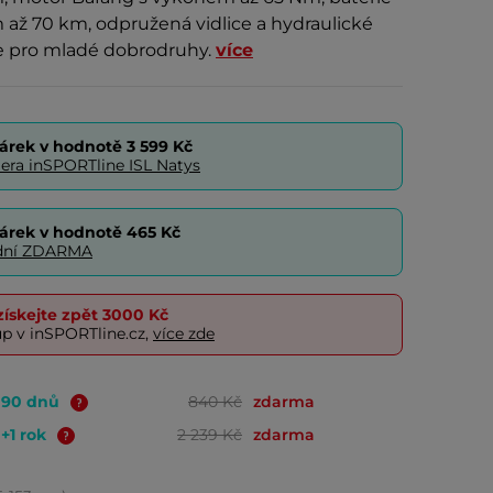
až 70 km, odpružená vidlice a hydraulické
ke pro mladé dobrodruhy.
více
árek v hodnotě
3 599 Kč
era inSPORTline ISL Natys
árek v hodnotě
465 Kč
0 dní ZDARMA
ískejte zpět
3000 Kč
up v inSPORTline.cz,
více zde
o 90 dnů
840 Kč
zdarma
 +1 rok
2 239 Kč
zdarma