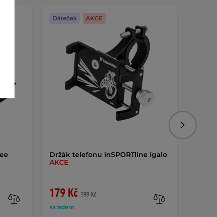
Dáreček
AKCE
Dáreč
Následujíc
nee
Držák telefonu inSPORTline Igalo
Košík 
AKCE
Macei
179 Kč
99 K
199 Kč
skladem
sklade