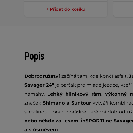
+ Přidat do košíku
Popis
Dobrodružství
začíná tam, kde končí asfalt.
J
Savager 24"
je parťák pro mladé jezdce, kteří c
námahy.
Lehký hliníkový rám, výkonný 
značek
Shimano a Suntour
vytváří kombinaci
s rodinou i první pořádné terénní dobrodružs
nebo někde za lesem
,
inSPORTline Savage
a s úsměvem
.