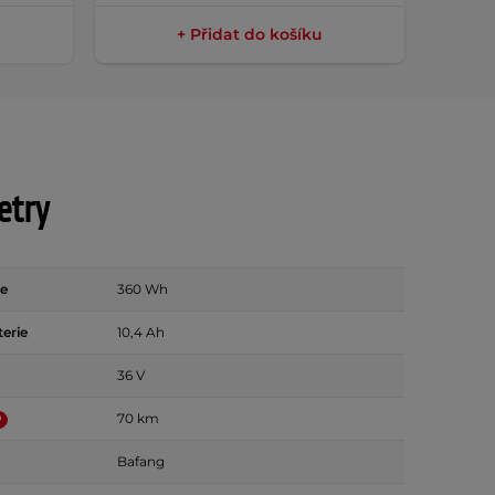
+ Přidat do košíku
etry
ie
360 Wh
terie
10,4 Ah
36 V
70 km
Bafang