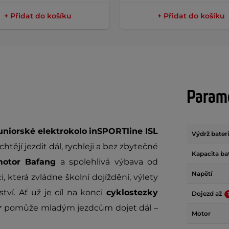
+ Přidat do košíku
+ Přidat do košíku
Param
uniorské elektrokolo
inSPORTline ISL
Výdrž bater
htějí jezdit dál, rychleji a bez zbytečné
Kapacita ba
motor Bafang
a spolehlivá výbava od
Napětí
, která zvládne školní dojíždění, výlety
tví. Ať už je cíl na konci
cyklostezky
Dojezd až
r
pomůže mladým jezdcům dojet dál –
Motor