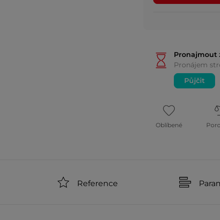
Pronajmout 
Pronájem stro
Půjčit
Oblíbené
Por
Reference
Para