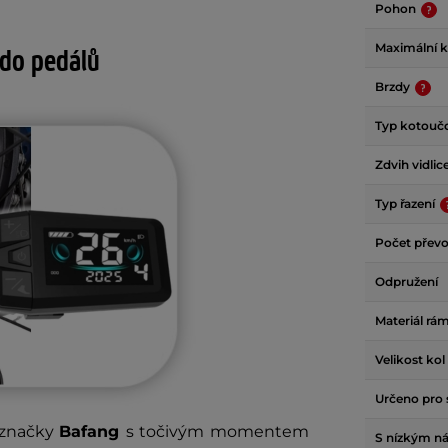
Pohon
Maximální 
 do pedálů
Brzdy
Typ kotouč
Zdvih vidlic
Typ řazení
Počet přev
Odpružení
Materiál rá
Velikost kol
Určeno pro 
značky
Bafang
s točivým momentem
S nízkým n