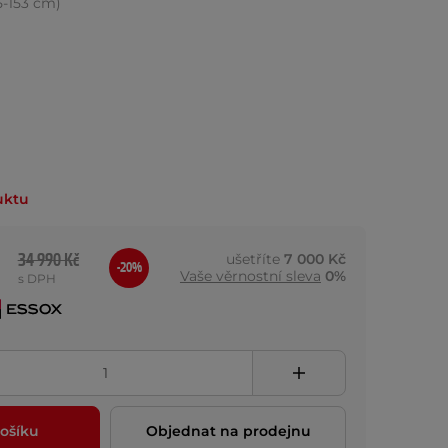
35-153 cm)
uktu
34 990 Kč
ušetříte
7 000 Kč
-20%
Vaše věrnostní sleva
0%
s DPH
ošíku
Objednat na prodejnu