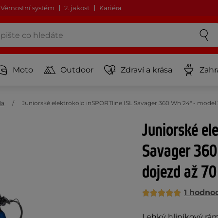
Věrnostní systém
2. jakost
Kariéra
Moto
Outdoor
Zdraví a krása
Zahr
la
Juniorské elektrokolo inSPORTline ISL Savager 360 Wh 24" - model 
Juniorské el
Savager 360
dojezd až 7
1 hodno
Lehký hliníkový rá