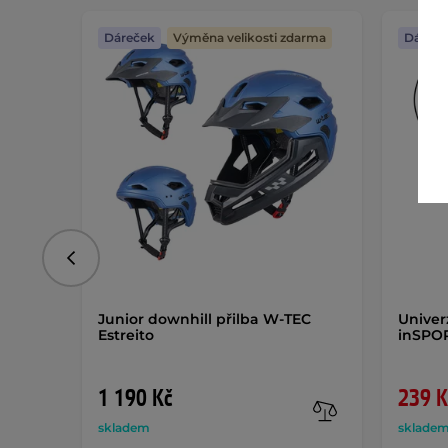
Dáreček
Výměna velikosti zdarma
Dáreče
Předchozí
Junior downhill přilba W-TEC
Univer
Estreito
inSPOR
1 190 Kč
239 K
skladem
sklade