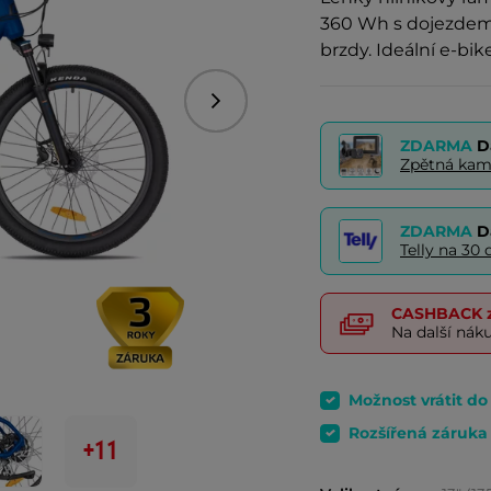
360 Wh s dojezdem 
brzdy. Ideální e-bi
Následující
ZDARMA
D
Zpětná kam
ZDARMA
D
Telly na 3
CASHBACK
z
Na další nák
Možnost vrátit d
Rozšířená záruka
+11