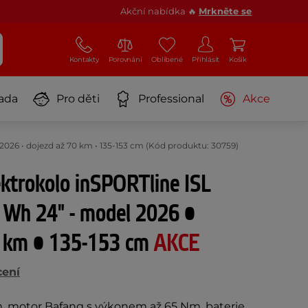
Akční nabídka 🔥
Mrkněte se
Kontakty
Porovnání
Oblíbené
Přihlásit
Košík
ada
Pro děti
Professional
Akce
2026 • dojezd až 70 km • 135-153 cm (Kód produktu: 30759)
ektrokolo inSPORTline ISL
 Wh 24" - model 2026 •
0 km • 135-153 cm
AKCE
cení
m, motor Bafang s výkonem až 65 Nm, baterie