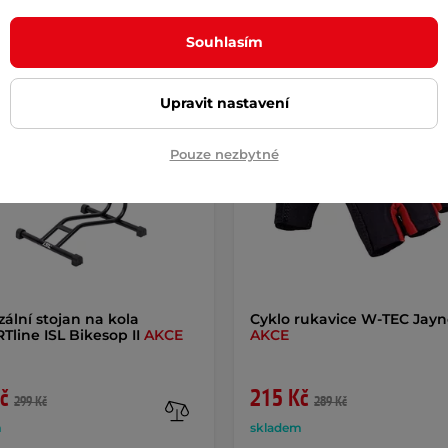
k
AKCE
Dáreček
AKCE
Souhlasím
Výměna velikosti zdarma
Upravit nastavení
Pouze nezbytné
zální stojan na kola
Cyklo rukavice W-TEC Jay
Tline ISL Bikesop II
AKCE
AKCE
č
215 Kč
299 Kč
289 Kč
m
skladem