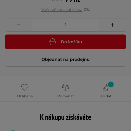
Vaše věrnostní sleva
0%
Do košíku
Objednat na prodejnu
Oblíbené
Porovnat
Hlídat
K nákupu získáváte