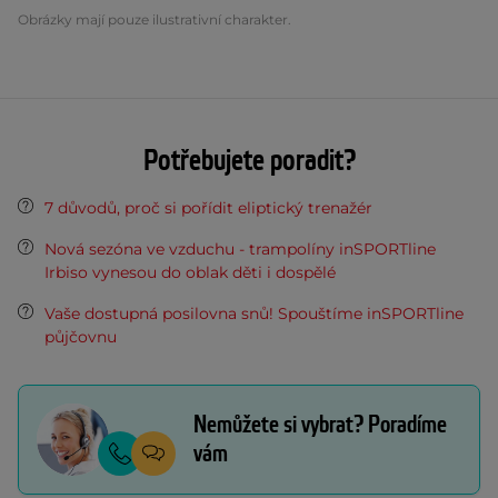
Obrázky mají pouze ilustrativní charakter.
Potřebujete poradit?
7 důvodů, proč si pořídit eliptický trenažér
Nová sezóna ve vzduchu - trampolíny inSPORTline
Irbiso vynesou do oblak děti i dospělé
Vaše dostupná posilovna snů! Spouštíme inSPORTline
půjčovnu
Nemůžete si vybrat? Poradíme
vám