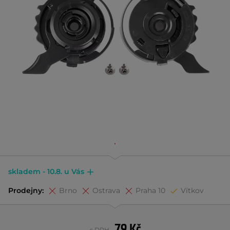
skladem - 10.8. u Vás
Prodejny:
Brno
Ostrava
Praha 10
Vítkov
79 Kč
s DPH