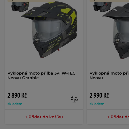
Výklopná moto přilba 3v1 W-TEC
Výklopná moto při
Neovu Graphic
Neovu
2 890 Kč
2 990 Kč
skladem
skladem
+ Přidat do košíku
+ Přidat d