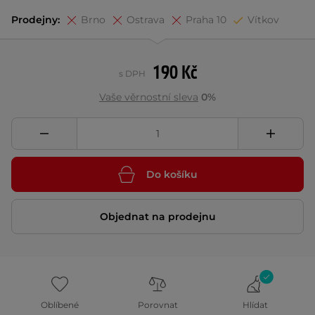
Prodejny:
Brno
Ostrava
Praha 10
Vítkov
190 Kč
s DPH
Vaše věrnostní sleva
0%
Do košíku
Objednat na prodejnu
Oblíbené
Porovnat
Hlídat