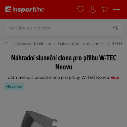
lby
Příslušenství k helmám
Náhradní sluneční clony
IN: 30656
Náhradní sluneční clona pro přilbu W-TEC
Neovu
Zatmavená sluneční clona pro přilby W-TEC Neovu.
více
Novinka!