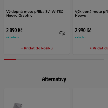
Výklopná moto přilba 3v1 W-TEC
Výklopná moto při
Neovu Graphic
Neovu
2 890 Kč
2 990 Kč
skladem
skladem
+ Přidat do košíku
+ Přidat d
Alternativy