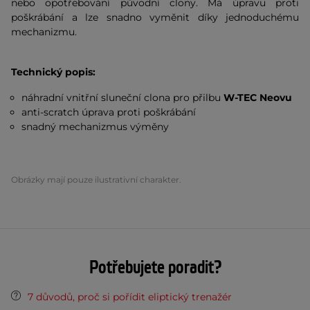
nebo opotřebování původní clony. Má úpravu proti
poškrábání a lze snadno vyměnit díky jednoduchému
mechanizmu.
Technický popis:
náhradní vnitřní sluneční clona pro přilbu
W-TEC Neovu
anti-scratch úprava proti poškrábání
snadný mechanizmus výměny
Obrázky mají pouze ilustrativní charakter.
Potřebujete poradit?
7 důvodů, proč si pořídit eliptický trenažér