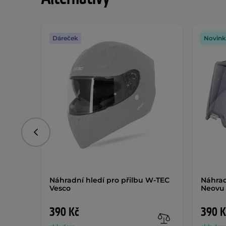
Dáreček
Novink
Předchozí
Náhradní hledí pro přilbu W-TEC
Náhrad
Vesco
Neovu
390 Kč
390 K