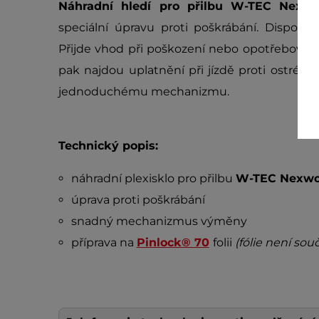
Náhradní hledí pro přilbu W-TEC Nex
speciální úpravu proti poškrábání. Disponu
Přijde vhod při poškození nebo opotřebován
pak najdou uplatnění při jízdě proti ostrému
jednoduchému mechanizmu.
Technický popis:
náhradní plexisklo pro přilbu
W-TEC Nexwo
úprava proti poškrábání
snadný mechanizmus výměny
příprava na
Pinlock® 70
folii
(fólie není souč