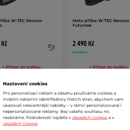
řilba W-TEC Nexwor
Moto přilba W-TEC Nexwor
c
Futurose
 Kč
2 490 Kč
m
skladem
+ Přidat do košíku
+ Přidat do košíku
Nastavení cookies
Pro personalizaci reklam a obsahu používáme cookies a
mobilní reklamní identifikátory třetích stran, abychom vám
ukazovali relevantnější nabídky – v rámci personalizované i
Potřeb
nepersonalizované reklamy. Bez vašeho souhlasu nic
nesbíráme. Podrobnosti najdete v
zásadách cookies
a v
zásadách Google
.
7 důvodů