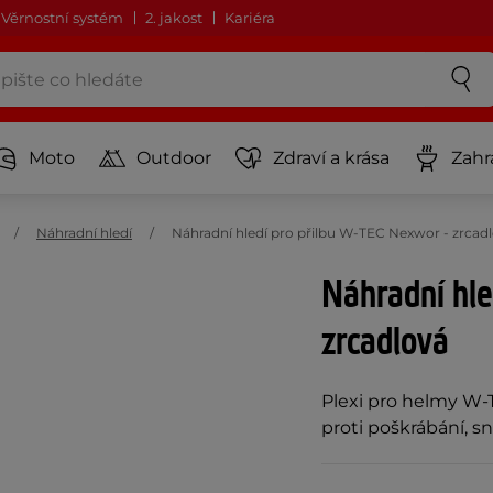
Věrnostní systém
2. jakost
Kariéra
Moto
Outdoor
Zdraví a krása
Zahr
Náhradní hledí
Náhradní hledí pro přilbu W-TEC Nexwor - zrcad
Náhradní hle
zrcadlová
Plexi pro helmy W-T
proti poškrábání,