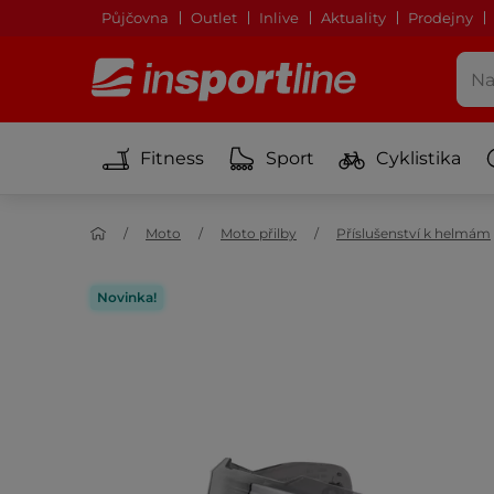
Půjčovna
Outlet
Inlive
Aktuality
Prodejny
Fitness
Sport
Cyklistika
Moto
Moto přilby
Příslušenství k helmám
Novinka!