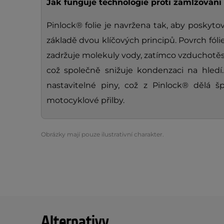
Jak funguje technologie proti zamlžování
Pinlock® folie je navržena tak, aby poskyto
základě dvou klíčových principů. Povrch fólie
zadržuje molekuly vody, zatímco vzduchotěs
což společně snižuje kondenzaci na hled
nastavitelné piny, což z Pinlock® dělá š
motocyklové přilby.
Obrázky mají pouze ilustrativní charakter.
Alternativy