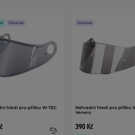
a!
Dáreček
Dáreček
ní hledí pro přilbu W-TEC
Náhradní hledí pro přilbu
Venero
č
390 Kč