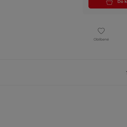
Do k
Oblíbené