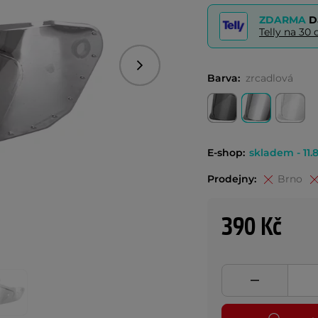
ZDARMA
D
Telly na 3
Následující
Barva:
zrcadlová
E-shop:
skladem - 11.8
Prodejny:
Brno
390 Kč