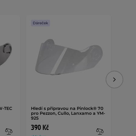
Dáreček
Dáreč
Následujíc
 W-TEC
Hledí s přípravou na Pinlock® 70
Náhrad
pro Pezzon, Cullo, Lanxamo a YM-
925
390 Kč
389 