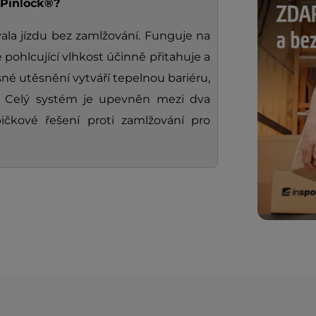
 Pinlock®?
vala jízdu bez zamlžování. Funguje na
 pohlcující vlhkost účinně přitahuje a
né utěsnění vytváří tepelnou bariéru,
í. Celý systém je upevněn mezi dva
pičkové řešení proti zamlžování pro