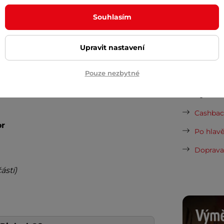
wor
je vysoce kvalitní plexi, které má
Nová sez
Souhlasím
je praktickou přípravou pro
Pinlock®
.
vynesou 
í původního hledí. Zatmavené varianty
Vaše do
Upravit nastavení
 slunci. Plexi lze snadno vyměnit díky
půjčovn
Pouze nezbytné
Dopor
Cashback
r
Po hlavě
Doprava 
ástí)