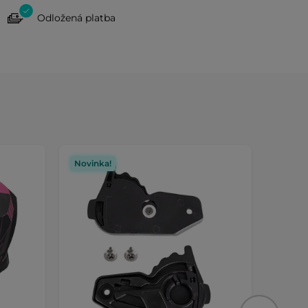
Odložená platba
Novinka!
Novin