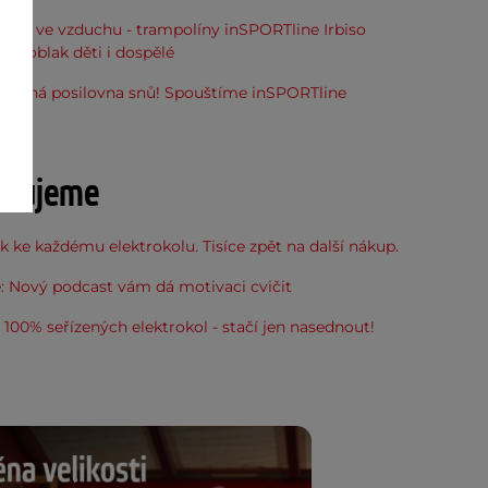
óna ve vzduchu - trampolíny inSPORTline Irbiso
do oblak děti i dospělé
stupná posilovna snů! Spouštíme inSPORTline
u
učujeme
 ke každému elektrokolu. Tisíce zpět na další nákup.
: Nový podcast vám dá motivaci cvičit
100% seřízených elektrokol - stačí jen nasednout!