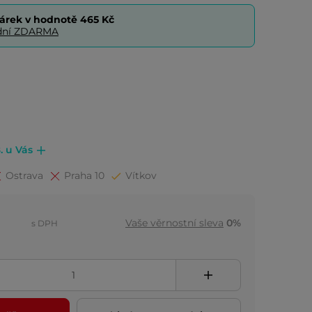
árek v hodnotě
465 Kč
0 dní ZDARMA
. u Vás
Ostrava
Praha 10
Vítkov
Vaše věrnostní sleva
0%
s DPH