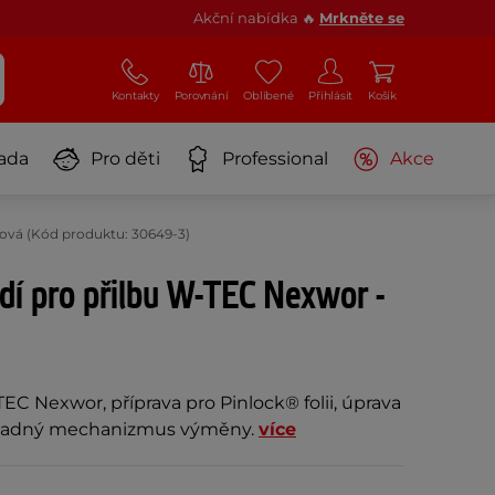
Akční nabídka 🔥
Mrkněte se
Kontakty
Porovnání
Oblíbené
Přihlásit
Košík
ada
Pro děti
Professional
Akce
lová (Kód produktu: 30649-3)
dí pro přilbu W-TEC Nexwor -
EC Nexwor, příprava pro Pinlock® folii, úprava
 snadný mechanizmus výměny.
více