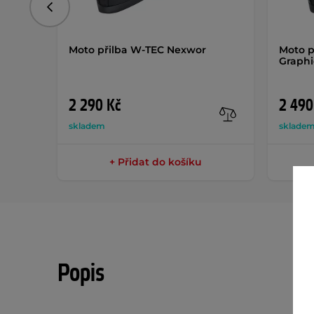
Předchozí
Moto přilba W-TEC Nexwor
Moto p
Graphi
2 290 Kč
2 490
skladem
sklade
+ Přidat do košíku
Popis