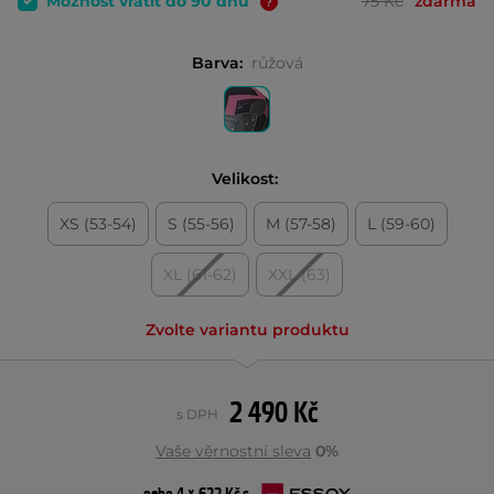
Možnost vrátit do 90 dnů
75 Kč
zdarma
Barva:
růžová
Velikost:
XS (53-54)
S (55-56)
M (57-58)
L (59-60)
XL (61-62)
XXL (63)
Zvolte variantu produktu
2 490 Kč
s DPH
Vaše věrnostní sleva
0%