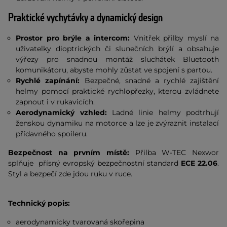
Praktické vychytávky a dynamický design
Prostor pro brýle a intercom:
Vnitřek přilby myslí na
uživatelky dioptrických či slunečních brýlí a obsahuje
výřezy pro snadnou montáž sluchátek Bluetooth
komunikátoru, abyste mohly zůstat ve spojení s partou.
Rychlé zapínání:
Bezpečné, snadné a rychlé zajištění
helmy pomocí praktické rychlopřezky, kterou zvládnete
zapnout i v rukavicích.
Aerodynamický vzhled:
Ladné linie helmy podtrhují
ženskou dynamiku na motorce a lze je zvýraznit instalací
přídavného spoileru.
Bezpečnost na prvním místě:
Přilba W-TEC Nexwor
splňuje přísný evropský bezpečnostní standard
ECE 22.06
.
Styl a bezpečí zde jdou ruku v ruce.
Technický popis:
aerodynamicky tvarovaná skořepina