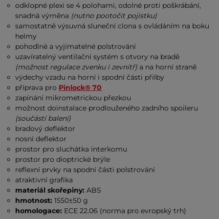
odklopné plexi se 4 polohami, odolné proti poškrábání,
snadná výměna
(nutno pootočit pojistku)
samostatně výsuvná sluneční clona s ovládáním na boku
helmy
pohodlné a vyjímatelné polstrování
uzavíratelný ventilační systém s otvory na bradě
(možnost regulace zvenku i zevnitř)
a na horní straně
výdechy vzadu na horní i spodní části přilby
příprava pro
Pinlock® 70
zapínání mikrometrickou přezkou
možnost doinstalace prodlouženého zadního spoileru
(součástí balení)
bradový deflektor
nosní deflektor
prostor pro sluchátka interkomu
prostor pro dioptrické brýle
reflexní prvky na spodní části polstrování
atraktivní grafika
materiál skořepiny:
ABS
hmotnost:
1550±50 g
homologace:
ECE 22.06 (norma pro evropský trh)