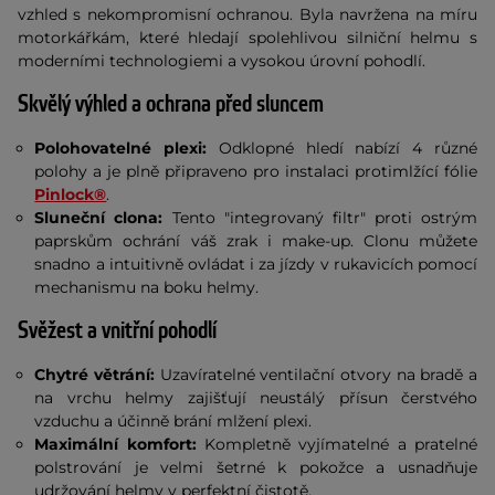
vzhled s nekompromisní ochranou. Byla navržena na míru
motorkářkám, které hledají spolehlivou silniční helmu s
moderními technologiemi a vysokou úrovní pohodlí.
Skvělý výhled a ochrana před sluncem
Polohovatelné plexi:
Odklopné hledí nabízí 4 různé
polohy a je plně připraveno pro instalaci protimlžící fólie
Pinlock®
.
Sluneční clona:
Tento "integrovaný filtr" proti ostrým
paprskům ochrání váš zrak i make-up. Clonu můžete
snadno a intuitivně ovládat i za jízdy v rukavicích pomocí
mechanismu na boku helmy.
Svěžest a vnitřní pohodlí
Chytré větrání:
Uzavíratelné ventilační otvory na bradě a
na vrchu helmy zajišťují neustálý přísun čerstvého
vzduchu a účinně brání mlžení plexi.
Maximální komfort:
Kompletně vyjímatelné a pratelné
polstrování je velmi šetrné k pokožce a usnadňuje
udržování helmy v perfektní čistotě.