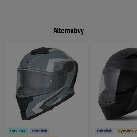
Alternativy
Novinka!
Dáreček
Dáreček
Výměna ve