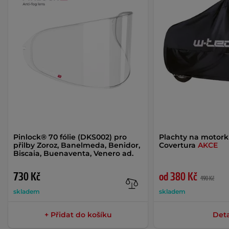
Pinlock® 70 fólie (DKS002) pro
Plachty na motor
přilby Zoroz, Banelmeda, Benidor,
Covertura
AKCE
Biscaia, Buenaventa, Venero ad.
730 Kč
od 380 Kč
490 Kč
skladem
skladem
+ Přidat do košíku
Deta