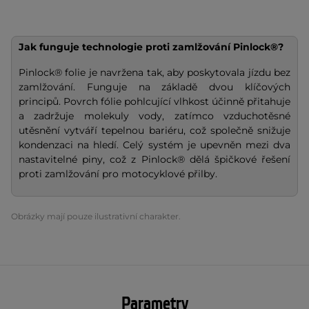
Jak funguje technologie proti zamlžování Pinlock®?
Pinlock® folie je navržena tak, aby poskytovala jízdu bez
zamlžování. Funguje na základě dvou klíčových
principů. Povrch fólie pohlcující vlhkost účinně přitahuje
a zadržuje molekuly vody, zatímco vzduchotěsné
utěsnění vytváří tepelnou bariéru, což společně snižuje
kondenzaci na hledí. Celý systém je upevněn mezi dva
nastavitelné piny, což z Pinlock® dělá špičkové řešení
proti zamlžování pro motocyklové přilby.
Obrázky mají pouze ilustrativní charakter.
Parametry