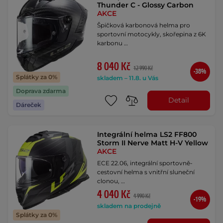
Thunder C - Glossy Carbon
AKCE
Špičková karbonová helma pro
sportovní motocykly, skořepina z 6K
karbonu …
8 040 Kč
12 990 Kč
-38%
Splátky za 0%
skladem – 11.8. u Vás
Doprava zdarma
Detail
Dáreček
Integrální helma LS2 FF800
Storm II Nerve Matt H-V Yellow
AKCE
ECE 22.06, integrální sportovně-
cestovní helma s vnitřní sluneční
clonou, …
4 040 Kč
4 990 Kč
-19%
skladem na prodejně
Splátky za 0%