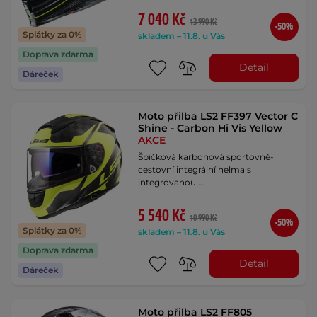
7 040 Kč
13 990 Kč
-50%
Splátky za 0%
skladem – 11.8. u Vás
Doprava zdarma
Detail
Dáreček
Moto přilba LS2 FF397 Vector C
Shine - Carbon Hi Vis Yellow
AKCE
Špičková karbonová sportovně-
cestovní integrální helma s
integrovanou …
5 540 Kč
10 990 Kč
-50%
Splátky za 0%
skladem – 11.8. u Vás
Doprava zdarma
Detail
Dáreček
Moto přilba LS2 FF805