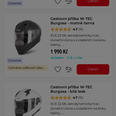
Detail
Dáreček
Cestovní přilba W-TEC
Burgosa - matně černá
4.7
(15)
ECE 22.06, aerodynamický tvar,
sluneční clona s ovládáním na boku
helmy, …
1 990 Kč
skladem – 11.8. u Vás
Dáreček
Výměna velikosti zdarma
Detail
Cestovní přilba W-TEC
Burgosa - bílá lesk
4.7
(15)
ECE 22.06, aerodynamický tvar,
sluneční clona s ovládáním na boku
helmy, …