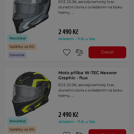
ECE 22.06, aerodynamický tvar,
sluneční clona s ovládáním na boku
helmy, …
2 490 Kč
Novinka!
skladem – 11.8. u Vás
Splátky za 0%
Detail
Dáreček
Moto přilba W-TEC Nexwor
Graphic - fluo
ECE 22.06, aerodynamický tvar,
sluneční clona s ovládáním na boku
helmy, …
2 490 Kč
Novinka!
skladem – 11.8. u Vás
Splátky za 0%