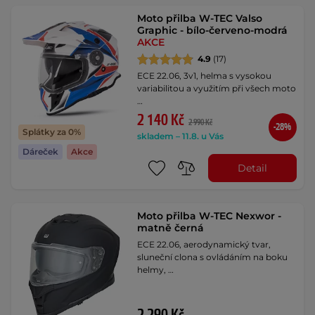
Moto přilba W-TEC Valso
Graphic - bílo-červeno-modrá
AKCE
4.9
(17)
ECE 22.06, 3v1, helma s vysokou
variabilitou a využitím při všech moto
…
2 140 Kč
2 990 Kč
-28%
Splátky za 0%
skladem – 11.8. u Vás
Dáreček
Akce
Detail
Moto přilba W-TEC Nexwor -
matně černá
ECE 22.06, aerodynamický tvar,
sluneční clona s ovládáním na boku
helmy, …