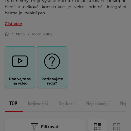
Tyto helmy mají vysoce komfortní polstrování, odklopné
hledí a celková konstrukce je velmi odolná. Integrální
helma je ideální pro...
Číst více
Moto
Moto přilby
Podívejte se
Potřebujete
na video
radu?
TOP
Nejlevnější
Nejdražší
Nejžádanější
Nejno
Filtrovat