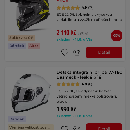
AKCE
4.9
(17)
ECE 22.06, 3v1, helma s vysokou
variabilitou a využitím při všech moto
…
2 140 Kč
2 990 Kč
-28%
Splátky za 0%
skladem – 11.8. u Vás
Dáreček
Akce
Detail
Dětská integrální přilba W-TEC
Basmeck - lesklá bílá
4.8
(6)
ECE 22.06, aerodynamický tvar,
větrací systém, měkké polstrování,
plexi s …
1 990 Kč
skladem – 11.8. u Vás
Dáreček
Výměna velikosti zdarma
Detail