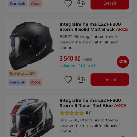
Detail
Dáreček
Akce
Integrální helma LS2 FF800
Storm II Solid Matt Black
AKCE
ECE 22.06, integrální sportovně-
cestovní helma s vnitřní sluneční
clonou, …
3 540 Kč
4 490 Kč
-21%
skladem – 11.8. u Vás
Splátky za 0%
Detail
Dáreček
Akce
Integrální helma LS2 FF800
Storm II Racer Red Blue
AKCE
5
(1)
ECE 22.06, integrální sportovně-
cestovní helma s vnitřní sluneční
clonou, …