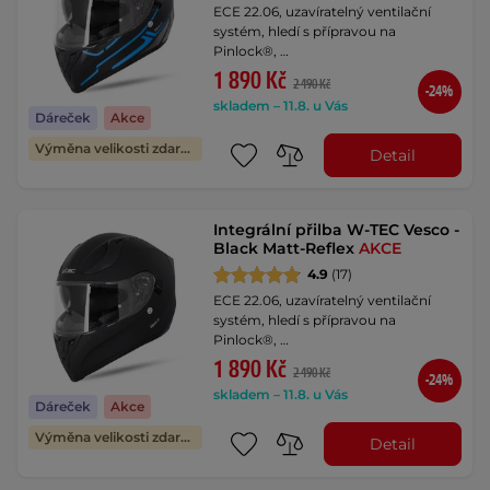
ECE 22.06, uzavíratelný ventilační
systém, hledí s přípravou na
Pinlock®, …
1 890 Kč
2 490 Kč
-24%
skladem – 11.8. u Vás
Dáreček
Akce
Výměna velikosti zdarma
Detail
Integrální přilba W-TEC Vesco -
Black Matt-Reflex
AKCE
4.9
(17)
ECE 22.06, uzavíratelný ventilační
systém, hledí s přípravou na
Pinlock®, …
1 890 Kč
2 490 Kč
-24%
skladem – 11.8. u Vás
Dáreček
Akce
Výměna velikosti zdarma
Detail