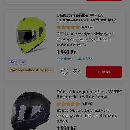
Cestovní přilba W-TEC
Buenaventa - fluo žlutá lesk
4.8
(14)
ECE 22.06, aerodynamický tvar s
výrazným spoilerem, ventilační
systém, reflexní …
1 990 Kč
skladem – 11.8. u Vás
Dáreček
Výměna velikosti zdarma
Detail
Dětská integrální přilba W-TEC
Basmeck - matně černá
4.8
(6)
ECE 22.06, aerodynamický tvar,
větrací systém, měkké polstrování,
plexi s …
1 990 Kč