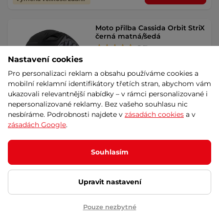
Moto přilba Cassida Orbit StriX
černá matná/šedá
5
(1)
Nastavení cookies
Integrálka se sluneční clonou,
propracovaným ventilačním
Pro personalizaci reklam a obsahu používáme cookies a
systémem, atraktivní …
mobilní reklamní identifikátory třetích stran, abychom vám
ukazovali relevantnější nabídky – v rámci personalizované i
2 590 Kč
nepersonalizované reklamy. Bez vašeho souhlasu nic
Splátky za 0%
skladem – 11.8. u Vás
nesbíráme. Podrobnosti najdete v
zásadách cookies
a v
Dáreček
zásadách Google
.
Detail
Výměna velikosti zdarma
Souhlasím
Moto přilba Cassida Orbit StriX
červená/zelená/šedá/bílá/
černá
Upravit nastavení
5
(1)
Integrálka se sluneční clonou,
Pouze nezbytné
propracovaným ventilačním