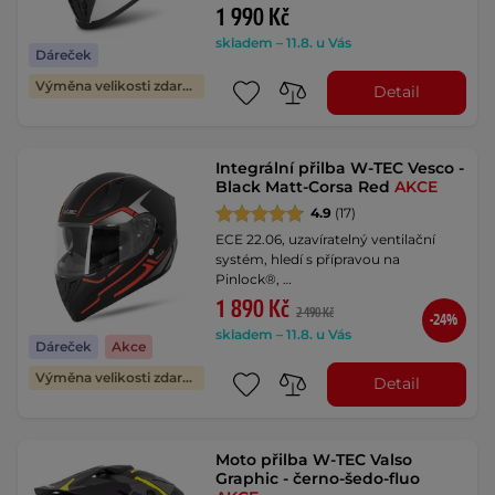
1 990 Kč
skladem – 11.8. u Vás
Dáreček
Výměna velikosti zdarma
Detail
Integrální přilba W-TEC Vesco -
Black Matt-Corsa Red
AKCE
4.9
(17)
ECE 22.06, uzavíratelný ventilační
systém, hledí s přípravou na
Pinlock®, …
1 890 Kč
2 490 Kč
-24%
skladem – 11.8. u Vás
Dáreček
Akce
Výměna velikosti zdarma
Detail
Moto přilba W-TEC Valso
Graphic - černo-šedo-fluo