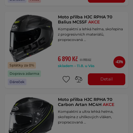
Moto přilba HJC RPHA 70
Balius MC5SF
AKCE
Kompaktní a lehká helma, skořepina
z progresivních materiálů,
propracovaná …
6 890 Kč
11 990 Kč
-43%
Splátky za 0%
skladem – 11.8. u Vás
Doprava zdarma
Detail
Dáreček
Moto přilba HJC RPHA 70
Carbon Artan MC4H
AKCE
Kompaktní a ultra lehká helma,
skořepina z uhlíkových vláken,
propracovaná …