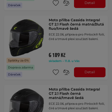
Detail
Dáreček
Moto přilba Cassida Integral
GT 2.1 Flash černá matná/žlutá
fluo/tmavě šedá
ECE 22.06, příprava pro Pinlock® folii,
čiré a tmavé plexi součástí balení.
6 189 Kč
Splátky za 0%
skladem – 11.8. u Vás
Doprava zdarma
Detail
Dáreček
Moto přilba Cassida Integral
GT 2.1 Flash černá
matná/tmavě šedá
ECE 22.06, příprava pro Pinlock® folii,
čiré a tmavé plexi součástí balení.