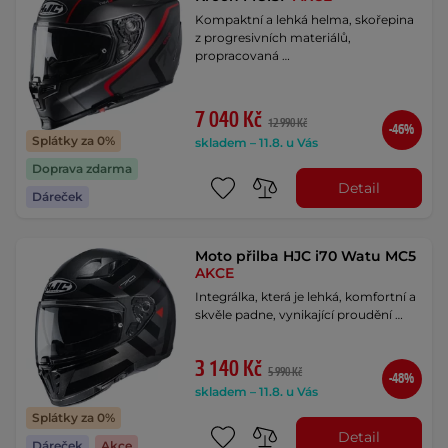
Kompaktní a lehká helma, skořepina
z progresivních materiálů,
propracovaná …
7 040 Kč
12 990 Kč
-46%
Splátky za 0%
skladem – 11.8. u Vás
Doprava zdarma
Detail
Dáreček
Moto přilba HJC i70 Watu MC5
AKCE
Integrálka, která je lehká, komfortní a
skvěle padne, vynikající proudění …
3 140 Kč
5 990 Kč
-48%
skladem – 11.8. u Vás
Splátky za 0%
Detail
Dáreček
Akce