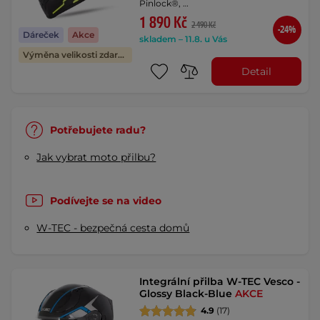
Pinlock®, …
1 890 Kč
2 490 Kč
-24%
Dáreček
Akce
skladem – 11.8. u Vás
Výměna velikosti zdarma
Detail
Potřebujete radu?
Jak vybrat moto přilbu?
Podívejte se na video
W-TEC - bezpečná cesta domů
Integrální přilba W-TEC Vesco -
Glossy Black-Blue
AKCE
4.9
(17)