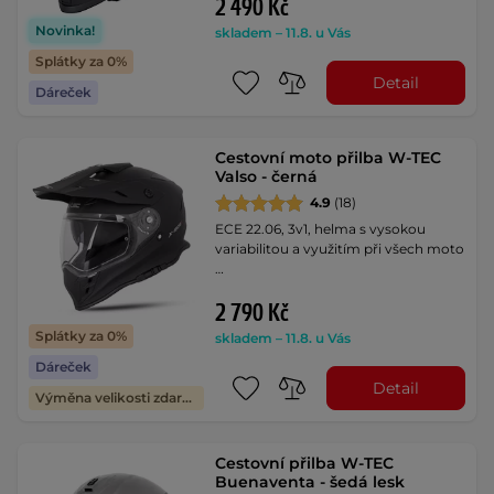
2 490 Kč
Novinka!
skladem – 11.8. u Vás
Splátky za 0%
Detail
Dáreček
Cestovní moto přilba W-TEC
Valso - černá
4.9
(18)
ECE 22.06, 3v1, helma s vysokou
variabilitou a využitím při všech moto
…
2 790 Kč
Splátky za 0%
skladem – 11.8. u Vás
Dáreček
Detail
Výměna velikosti zdarma
Cestovní přilba W-TEC
Buenaventa - šedá lesk