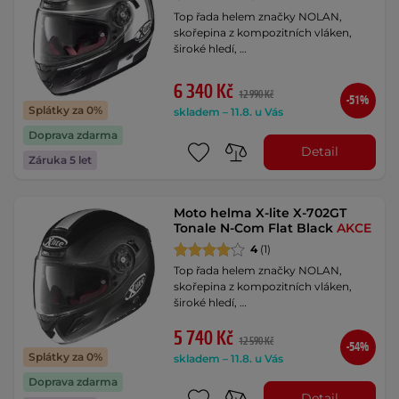
Top řada helem značky NOLAN,
skořepina z kompozitních vláken,
široké hledí, …
6 340 Kč
12 990 Kč
-51%
Splátky za 0%
skladem – 11.8. u Vás
Doprava zdarma
Detail
Záruka 5 let
Moto helma X-lite X-702GT
Tonale N-Com Flat Black
AKCE
4
(1)
Top řada helem značky NOLAN,
skořepina z kompozitních vláken,
široké hledí, …
5 740 Kč
12 590 Kč
-54%
Splátky za 0%
skladem – 11.8. u Vás
Doprava zdarma
Detail