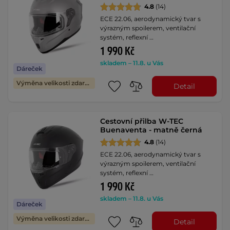
4.8
(14)
ECE 22.06, aerodynamický tvar s
výrazným spoilerem, ventilační
systém, reflexní …
1 990 Kč
skladem – 11.8. u Vás
Dáreček
Výměna velikosti zdarma
Detail
Cestovní přilba W-TEC
Buenaventa - matně černá
4.8
(14)
ECE 22.06, aerodynamický tvar s
výrazným spoilerem, ventilační
systém, reflexní …
1 990 Kč
skladem – 11.8. u Vás
Dáreček
Výměna velikosti zdarma
Detail