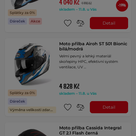
4 040 Kč
4 990 Kč
-19%
skladem – 11.8. u Vás
Splátky za 0%
Dáreček
Akce
Detail
Moto přilba Airoh ST 501 Bionic
bílá/modrá
Velmi pevný a lehký materiál
skořepiny HPC, efektivní systém
ventilace, UV …
4 828 Kč
Splátky za 0%
skladem – 11.8. u Vás
Dáreček
Detail
Výměna velikosti zdarma
Moto přilba Cassida Integral
GT 2.1 Flash černá