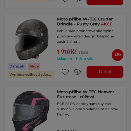
Moto přilba W-TEC Cruder
Brindle - Rusty Grey
AKCE
Lehká sklolaminátová skořepina,
působivý retro design, bezpečné
zapínání na …
1 910 Kč
3 390 Kč
-44%
skladem – 11.8. u Vás
Dáreček
Akce
Detail
Výměna velikosti zdarma
Moto přilba W-TEC Nexwor
Futurose - růžová
ECE 22.06, aerodynamický tvar,
sluneční clona s ovládáním na boku
helmy, …