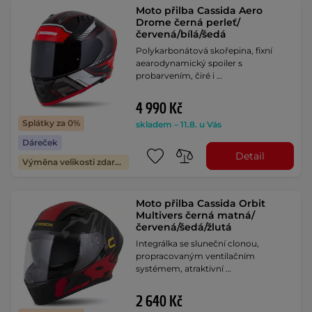
Moto přilba Cassida Aero
Drome černá perleť/
červená/bílá/šedá
Polykarbonátová skořepina, fixní
aearodynamický spoiler s
probarvením, čiré i …
4 990 Kč
Splátky za 0%
skladem – 11.8. u Vás
Dáreček
Detail
Výměna velikosti zdarma
Moto přilba Cassida Orbit
Multivers černá matná/
červená/šedá/žlutá
Integrálka se sluneční clonou,
propracovaným ventilačním
systémem, atraktivní …
2 640 Kč