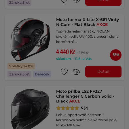
Záruka 5 let
Moto helma X-Lite X-661 Vinty
N-Com - Flat Black
AKCE
Top řada helem značky NOLAN,
široké hledí s UV 400, sluneční clona,
komfortní …
4 440 Kč
10 490 Kč
-58%
skladem – 11.8. u Vás
Splátky za 0%
Detail
Záruka 5 let
Dáreček
Moto přilba LS2 FF327
Challenger C Carbon Solid -
Black
AKCE
5
(2)
Lehká, sportovně-cestovní
karbonová helma, velké zorné pole,
Pinlock® folie …