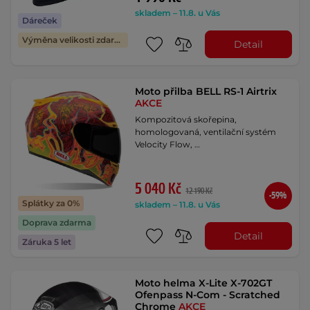
skladem – 11.8. u Vás
Dáreček
Výměna velikosti zdarma
Detail
Moto přilba BELL RS-1 Airtrix
AKCE
Kompozitová skořepina,
homologovaná, ventilační systém
Velocity Flow, …
5 040 Kč
12 190 Kč
-59%
Splátky za 0%
skladem – 11.8. u Vás
Doprava zdarma
Detail
Záruka 5 let
Moto helma X-Lite X-702GT
Ofenpass N-Com - Scratched
Chrome
AKCE