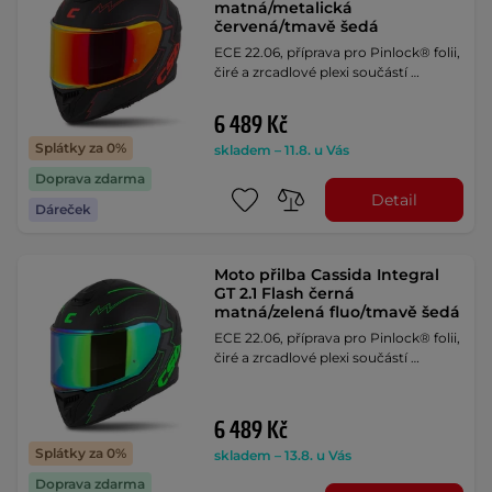
matná/metalická
červená/tmavě šedá
ECE 22.06, příprava pro Pinlock® folii,
čiré a zrcadlové plexi součástí …
6 489 Kč
Splátky za 0%
skladem – 11.8. u Vás
Doprava zdarma
Detail
Dáreček
Moto přilba Cassida Integral
GT 2.1 Flash černá
matná/zelená fluo/tmavě šedá
ECE 22.06, příprava pro Pinlock® folii,
čiré a zrcadlové plexi součástí …
6 489 Kč
Splátky za 0%
skladem – 13.8. u Vás
Doprava zdarma