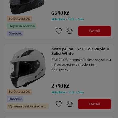
6 290 Kč
Splátky za 0%
skladem – 11.8. u Vás
Doprava zdarma
Detail
Dáreček
Moto přilba LS2 FF353 Rapid II
Solid White
ECE 22.06, integrální helma s vysokou
mírou ochrany a moderním
designem, …
2 790 Kč
Splátky za 0%
skladem – 11.8. u Vás
Dáreček
Detail
Výměna velikosti zdarma