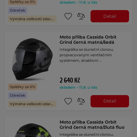
Splátky za 0%
skladem – 11.8. u Vás
Dáreček
Detail
Výměna velikosti zdarma
Moto přilba Cassida Orbit
Grind černá matná/šedá
Integrálka se sluneční clonou,
propracovaným ventilačním
systémem, atraktivní …
2 640 Kč
Splátky za 0%
skladem – 11.8. u Vás
Dáreček
Detail
Výměna velikosti zdarma
Moto přilba Cassida Orbit
Grind černá matná/žlutá fluo
Integrálka se sluneční clonou,