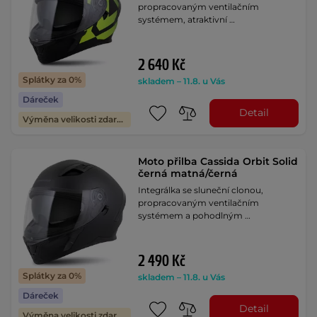
propracovaným ventilačním
systémem, atraktivní …
2 640 Kč
Splátky za 0%
skladem – 11.8. u Vás
Dáreček
Detail
Výměna velikosti zdarma
Moto přilba Cassida Orbit Solid
černá matná/černá
Integrálka se sluneční clonou,
propracovaným ventilačním
systémem a pohodlným …
2 490 Kč
Splátky za 0%
skladem – 11.8. u Vás
Dáreček
Detail
Výměna velikosti zdarma