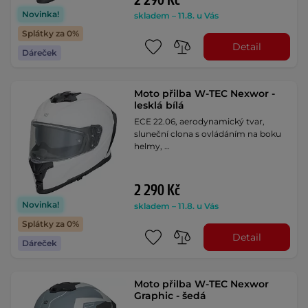
2 290 Kč
Novinka!
skladem – 11.8. u Vás
Splátky za 0%
Detail
Dáreček
Moto přilba W-TEC Nexwor -
lesklá bílá
ECE 22.06, aerodynamický tvar,
sluneční clona s ovládáním na boku
helmy, …
2 290 Kč
Novinka!
skladem – 11.8. u Vás
Splátky za 0%
Detail
Dáreček
Moto přilba W-TEC Nexwor
Graphic - šedá