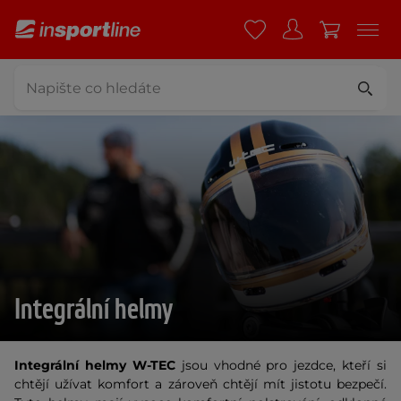
Integrální helmy
Integrální helmy W-TEC
jsou vhodné pro jezdce, kteří si
chtějí užívat komfort a zároveň chtějí mít jistotu bezpečí.