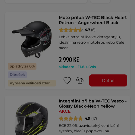
Moto přilba W-TEC Black Heart
Retron - Angerwheel Black
4.7
(6)
Lehká retro přilba ve vintage stylu,
ideální na retro motokros nebo Café
racer.
2 990 Kč
Splátky za 0%
skladem – 11.8. u Vás
Dáreček
Detail
Výměna velikosti zdarma
Integrální přilba W-TEC Vesco -
Glossy Black-Neon Yellow
AKCE
4.9
(17)
ECE 22.06, uzavíratelný ventilační
systém, hledí s přípravou na