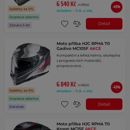
6 540 Kč
11 990 Kč
-45%
Splátky za 0%
skladem – 11.8. u Vás
Doprava zdarma
Detail
Záruka 5 let
Moto přilba HJC RPHA 70
Gadivo MC10SF
AKCE
Kompaktní a lehká helma, skořepina
z progresivních materiálů,
propracovaná …
6 840 Kč
11 990 Kč
-43%
Splátky za 0%
skladem – 11.8. u Vás
Doprava zdarma
Detail
Dáreček
Moto přilba HJC RPHA 70
Kroon MC1SF
AKCE