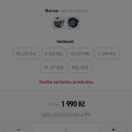
Barva:
černá matná
Velikost:
XS (53-54)
S (55-56)
M (57-58)
L (59-60)
XL (61-62)
XXL (63)
Zvolte variantu produktu
1 990 Kč
s DPH
Vaše věrnostní sleva
0%