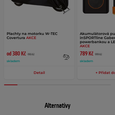
Plachty na motorku W-TEC
Akumulátorová p
Covertura
AKCE
inSPORTline Gaberi
powerbankou a LE
AKCE
od 380 Kč
789 Kč
490 Kč
999 Kč
skladem
skladem
Detail
+ Přidat d
Alternativy