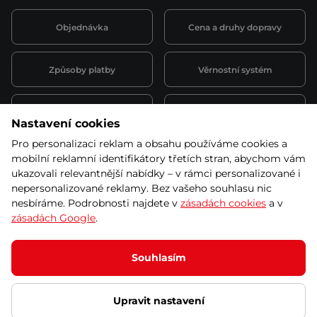
Objednávka
Cena a druhy dopravy
Způsoby platby
Věrnostní systém
Montáž a servis
Reklamace a záruka
Nastavení cookies
Pro personalizaci reklam a obsahu používáme cookies a
Půjčovna
Kariéra
mobilní reklamní identifikátory třetích stran, abychom vám
obchodní podmínky
ukazovali relevantnější nabídky – v rámci personalizované i
nepersonalizované reklamy. Bez vašeho souhlasu nic
nesbíráme. Podrobnosti najdete v
zásadách cookies
a v
zásadách Google
.
© 2026 SEVEN SPORT s.r.o Všechna práva vyhrazena
Podle zákona o evidenci tržeb je prodávající povinen vystavit
Souhlasím
kupujícímu účtenku.
Zároveň je povinen zaevidovat přijatou tržbu u správce daně online; v
případě technického výpadku pak nejpozději do 48 hodin.
Upravit nastavení
Ochrana osobních údajů
Nastavení cookies
Vnitřní oznamovací