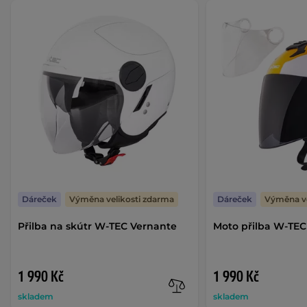
Dáreček
Výměna velikosti zdarma
Dáreček
Výměna ve
Přilba na skútr W-TEC Vernante
Moto přilba W-TEC
1 990 Kč
1 990 Kč
skladem
skladem