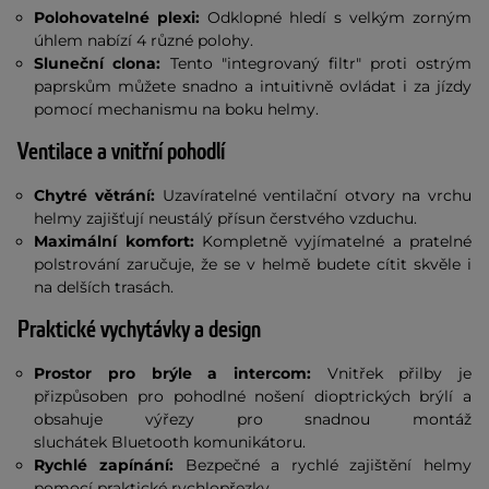
Polohovatelné plexi:
Odklopné hledí s velkým zorným
úhlem nabízí 4 různé polohy.
Sluneční clona:
Tento "integrovaný filtr" proti ostrým
paprskům můžete snadno a intuitivně ovládat i za jízdy
pomocí mechanismu na boku helmy.
Ventilace a vnitřní pohodlí
Chytré větrání:
Uzavíratelné ventilační otvory na vrchu
helmy zajišťují neustálý přísun čerstvého vzduchu.
Maximální komfort:
Kompletně vyjímatelné a pratelné
polstrování zaručuje, že se v helmě budete cítit skvěle i
na delších trasách.
Praktické vychytávky a design
Prostor pro brýle a intercom:
Vnitřek přilby je
přizpůsoben pro pohodlné nošení dioptrických brýlí a
obsahuje výřezy pro snadnou montáž
sluchátek Bluetooth komunikátoru.
Rychlé zapínání:
Bezpečné a rychlé zajištění helmy
pomocí praktické rychlopřezky.