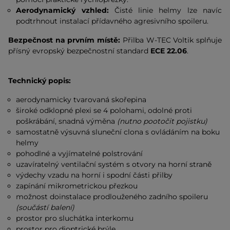
Aerodynamický vzhled:
Čisté linie helmy lze navíc
podtrhnout instalací přídavného agresivního spoileru.
Bezpečnost na prvním místě:
Přilba W-TEC Voltik splňuje
přísný evropský bezpečnostní standard
ECE 22.06
.
Technický popis:
aerodynamicky tvarovaná skořepina
široké odklopné plexi se 4 polohami, odolné proti
poškrábání, snadná výměna
(nutno pootočit pojistku)
samostatně výsuvná sluneční clona s ovládáním na boku
helmy
pohodlné a vyjímatelné polstrování
uzavíratelný ventilační systém s otvory na horní straně
výdechy vzadu na horní i spodní části přilby
zapínání mikrometrickou přezkou
možnost doinstalace prodlouženého zadního spoileru
(součástí balení)
prostor pro sluchátka interkomu
prostor pro dioptrické brýle