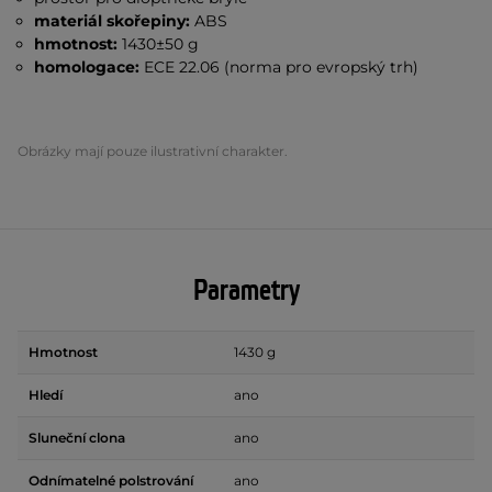
materiál skořepiny:
ABS
hmotnost:
1430±50 g
homologace:
ECE 22.06 (norma pro evropský trh)
Obrázky mají pouze ilustrativní charakter.
Parametry
Hmotnost
1430 g
Hledí
ano
Sluneční clona
ano
Odnímatelné polstrování
ano