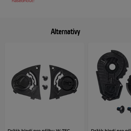
nasednout!
Alternativy
Držák hledí pro přilbu W-TEC
Držák hledí pro p