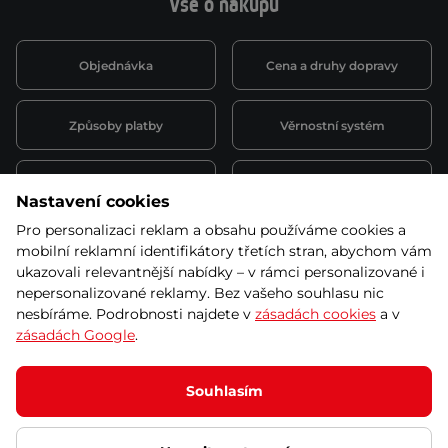
Vše o nákupu
Objednávka
Cena a druhy dopravy
Způsoby platby
Věrnostní systém
Montáž a servis
Reklamace a záruka
Nastavení cookies
Pro personalizaci reklam a obsahu používáme cookies a
Půjčovna
Kariéra
mobilní reklamní identifikátory třetích stran, abychom vám
obchodní podmínky
ukazovali relevantnější nabídky – v rámci personalizované i
nepersonalizované reklamy. Bez vašeho souhlasu nic
nesbíráme. Podrobnosti najdete v
zásadách cookies
a v
zásadách Google
.
© 2026 SEVEN SPORT s.r.o Všechna práva vyhrazena
Podle zákona o evidenci tržeb je prodávající povinen vystavit
Souhlasím
kupujícímu účtenku.
Zároveň je povinen zaevidovat přijatou tržbu u správce daně online; v
případě technického výpadku pak nejpozději do 48 hodin.