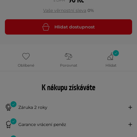
90 Kč
s DPH
Vaše věrnostní sleva
0%
Hlídat dostupnost
Oblíbené
Porovnat
Hlídat
K nákupu získáváte
Záruka 2 roky
Garance vrácení peněz