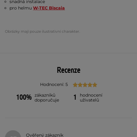
snadná instalace
pro helmu
W-TEC Biscaia
Obrázky mají pouze ilustrativní charakter.
Recenze
Hodnocení: 5
zákazníků
hodnocení
100%
1
doporučuje
uživatelů
Ověřený zákazník