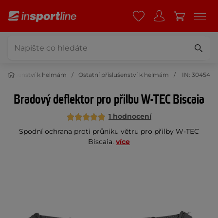
Příslušenství k helmám
Ostatní příslušenství k helmám
IN: 30454
Bradový deflektor pro přilbu W-TEC Biscaia
1 hodnocení
Spodní ochrana proti průniku větru pro přilby W-TEC
Biscaia.
více