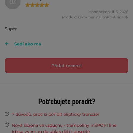
OZ
Hodnoceno: 11. 5. 2026
Produkt zakoupen na inSPORTline.sk
Super
Sedí ako má
Přidat recenzi
Potřebujete poradit?
7 důvodů, proč si pořídit eliptický trenažér
Nová sezóna ve vzduchu - trampolíny inSPORTline
Irbiso vynesou do oblak děti i dospělé