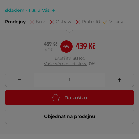
skladem - 11.8. u Vás
Prodejny:
Brno
Ostrava
Praha 10
Vítkov
469 Kč
439 Kč
-6%
s DPH
ušetříte
30 Kč
Vaše věrnostní sleva
0%
Do košíku
Objednat na prodejnu