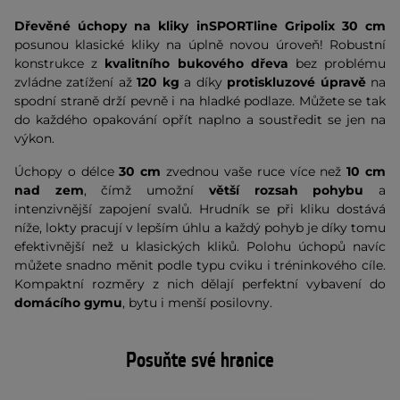
Dřevěné úchopy na kliky inSPORTline Gripolix 30 cm
posunou klasické kliky na úplně novou úroveň! Robustní
konstrukce z
kvalitního bukového dřeva
bez problému
zvládne zatížení až
120 kg
a díky
protiskluzové úpravě
na
spodní straně drží pevně i na hladké podlaze. Můžete se tak
do každého opakování opřít naplno a soustředit se jen na
výkon.
Úchopy o délce
30 cm
zvednou vaše ruce více než
10 cm
nad zem
, čímž umožní
větší rozsah pohybu
a
intenzivnější zapojení svalů. Hrudník se při kliku dostává
níže, lokty pracují v lepším úhlu a každý pohyb je díky tomu
efektivnější než u klasických kliků. Polohu úchopů navíc
můžete snadno měnit podle typu cviku i tréninkového cíle.
Kompaktní rozměry z nich dělají perfektní vybavení do
domácího gymu
, bytu i menší posilovny.
Posuňte své hranice