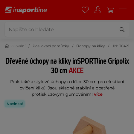
Posilování
Posilovací pomůcky
Úchopy na kliky
IN: 30421
Dřevěné úchopy na kliky inSPORTline Gripolix
30 cm
AKCE
Praktické a stylové úchopy o délce 30 cm pro efektivní
cvičení kliků! Jsou skladné stabilní a opatřené
protiskluzovým gumováním!
více
Novinka!