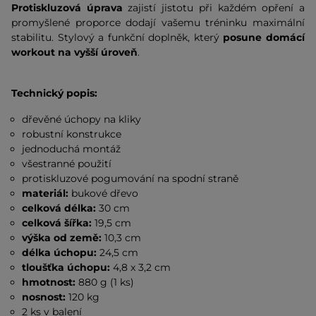
Protiskluzová úprava
zajistí jistotu při každém opření a
promyšlené proporce dodají vašemu tréninku maximální
stabilitu. Stylový a funkční doplněk, který
posune domácí
workout na vyšší úroveň
.
Technický popis:
dřevěné úchopy na kliky
robustní konstrukce
jednoduchá montáž
všestranné použití
protiskluzové pogumování na spodní straně
materiál:
bukové
dřevo
celková délka:
30 cm
celková šířka:
19,5 cm
výška od země:
10,3 cm
délka úchopu:
24,5 cm
tloušťka úchopu:
4,8 x 3,2 cm
hmotnost:
880 g (1 ks)
nosnost:
120 kg
2 ks v balení