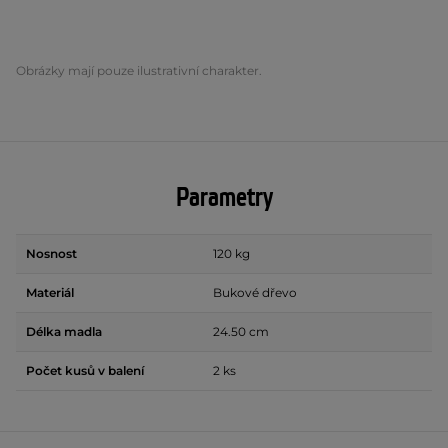
Obrázky mají pouze ilustrativní charakter.
Parametry
Nosnost
120 kg
Materiál
Bukové dřevo
Délka madla
24.50 cm
Počet kusů v balení
2 ks