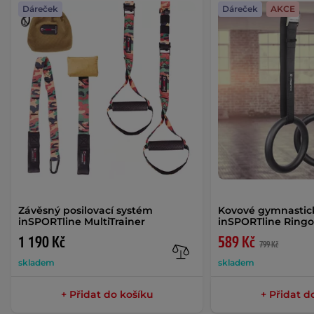
Dáreček
Dáreček
AKCE
Závěsný posilovací systém
Kovové gymnastic
inSPORTline MultiTrainer
inSPORTline Ring
1 190 Kč
589 Kč
799 Kč
skladem
skladem
+ Přidat do košíku
+ Přidat d