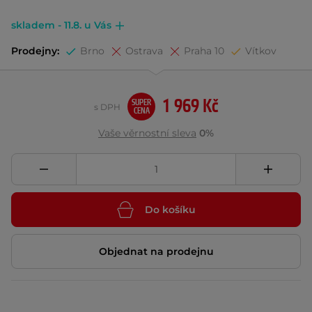
skladem - 11.8. u Vás
Prodejny:
Brno
Ostrava
Praha 10
Vítkov
1 969 Kč
SUPER
s DPH
CENA
Vaše věrnostní sleva
0%
Do košíku
Objednat na prodejnu