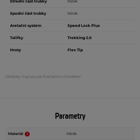
Střední část trubky
hliník
Spodní část trubky
hliník
Aretační systém
Speed Lock Plus
Talířky
Trekking 2.0
Hroty
Flex Tip
Obrázky mají pouze ilustrativní charakter.
Parametry
Materiál
hliník