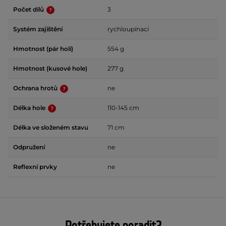
Počet dílů
3
Systém zajištění
rychloupínací
Hmotnost (pár holí)
554 g
Hmotnost (kusové hole)
277 g
Ochrana hrotů
ne
Délka hole
110-145 cm
Délka ve složeném stavu
71 cm
Odpružení
ne
Reflexní prvky
ne