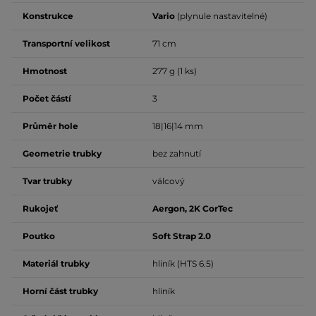
Konstrukce
Vario
(plynule nastavitelné)
Transportní velikost
71 cm
Hmotnost
277 g (1 ks)
Počet částí
3
Průměr hole
18|16|14 mm
Geometrie trubky
bez zahnutí
Tvar trubky
válcový
Rukojeť
Aergon, 2K CorTec
Poutko
Soft Strap 2.0
Materiál trubky
hliník (HTS 6.5)
Horní část trubky
hliník