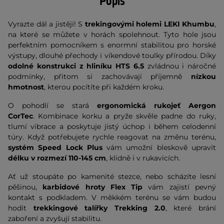
Popis
Vyrazte dál a jistěji! S
trekingovými holemi LEKI Khumbu
,
na které se můžete v horách spolehnout. Tyto hole jsou
perfektním pomocníkem s enormní stabilitou pro horské
výstupy, dlouhé přechody i víkendové toulky přírodou. Díky
odolné konstrukci z hliníku HTS 6.5
zvládnou i náročné
podmínky, přitom si zachovávají příjemně
nízkou
hmotnost
, kterou pocítíte při každém kroku.
O pohodlí se stará
ergonomická rukojeť Aergon
CorTec
. Kombinace korku a pryže skvěle padne do ruky,
tlumí vibrace a poskytuje jistý úchop i během celodenní
túry. Když potřebujete rychle reagovat na změnu terénu,
systém Speed Lock Plus
vám umožní bleskově upravit
délku v rozmezí 110-145 cm
, klidně i v rukavicích.
Ať už stoupáte po kamenité stezce, nebo scházíte lesní
pěšinou,
karbidové hroty Flex Tip
vám zajistí pevný
kontakt s podkladem. V měkkém terénu se vám budou
hodit
trekkingové talířky Trekking 2.0
, které brání
zaboření a zvyšují stabilitu.