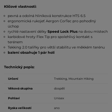
Klíčové vlastnosti:
pevná a odolná hliníková konstrukce HTS 6.5
ergonomická rukojeť Aergon CorTec pro pohodlný
úchop
rychlé nastavení délky
Speed Lock Plus
na dvou místech
karbidové hroty Flex Tip pro spolehlivý kontakt s
terénem
Tekking 2.0 talířky pro větší stabilitu ve měkkém terénu
balení obsahuje 1
pár holí
Technický popis:
Určení
Trekking, Mountain Hiking
Věková skupina
dospělí
Pohlaví
Unisex
Ryska velikostí
ano