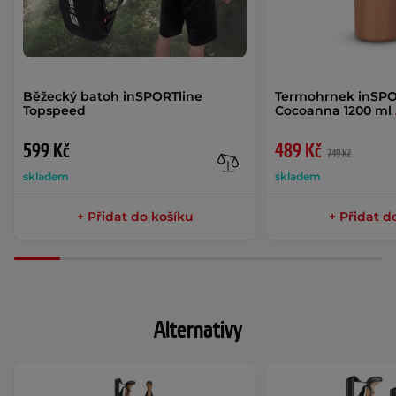
Běžecký batoh inSPORTline
Termohrnek inSPO
Topspeed
Cocoanna 1200 ml
599 Kč
489 Kč
749 Kč
skladem
skladem
+ Přidat do košíku
+ Přidat d
Alternativy