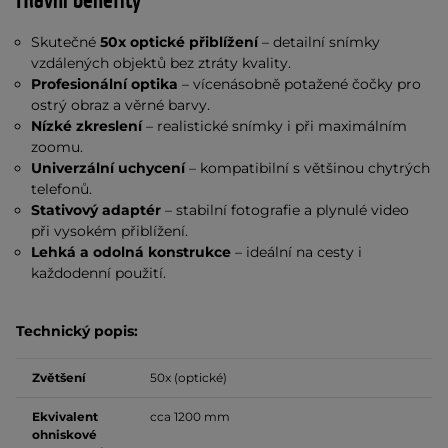
Hlavní benefity
Skutečné
50x optické přiblížení
– detailní snímky
vzdálených objektů bez ztráty kvality.
Profesionální optika
– vícenásobně potažené čočky pro
ostrý obraz a věrné barvy.
Nízké zkreslení
– realistické snímky i při maximálním
zoomu.
Univerzální uchycení
– kompatibilní s většinou chytrých
telefonů.
Stativový adaptér
– stabilní fotografie a plynulé video
při vysokém přiblížení.
Lehká a odolná konstrukce
– ideální na cesty i
každodenní použití.
Technický popis:
Zvětšení
50x (optické)
Ekvivalent
cca 1200 mm
ohniskové