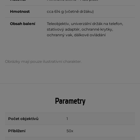
Hmotnost
cca 614 g (včetně držáku)
Obsah balení
Teleobjektiv, univerzální držák na telefon,
stativový adaptér, ochranné krytky,
ochranný vak, dálkové ovládání
Obrázky mají pouze ilustrativní charakter.
Parametry
Počet objektivů
1
Přiblížení
50x