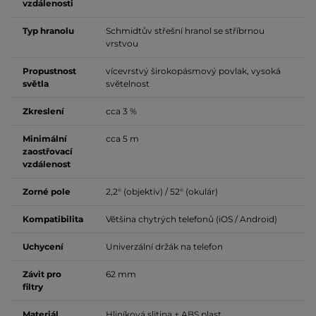
vzdálenosti
Typ hranolu
Schmidtův střešní hranol se stříbrnou
vrstvou
Propustnost
vícevrstvý širokopásmový povlak, vysoká
světla
světelnost
Zkreslení
cca 3 %
Minimální
cca 5 m
zaostřovací
vzdálenost
Zorné pole
2,2° (objektiv) / 52° (okulár)
Kompatibilita
Většina chytrých telefonů (iOS / Android)
Uchycení
Univerzální držák na telefon
Závit pro
62 mm
filtry
Materiál
Hliníková slitina + ABS plast