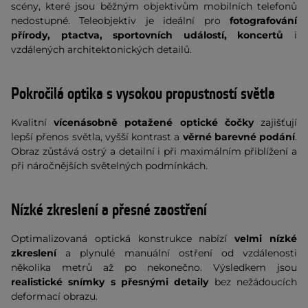
scény, které jsou běžným objektivům mobilních telefonů
nedostupné. Teleobjektiv je ideální pro
fotografování
přírody, ptactva, sportovních událostí, koncertů
i
vzdálených architektonických detailů.
Pokročilá optika s vysokou propustností světla
Kvalitní
vícenásobně potažené optické čočky
zajišťují
lepší přenos světla, vyšší kontrast a
věrné barevné podání
.
Obraz zůstává ostrý a detailní i při maximálním přiblížení a
při náročnějších světelných podmínkách.
Nízké zkreslení a přesné zaostření
Optimalizovaná optická konstrukce nabízí
velmi nízké
zkreslení
a plynulé manuální ostření od vzdálenosti
několika metrů až po nekonečno. Výsledkem jsou
realistické snímky s přesnými detaily
bez nežádoucích
deformací obrazu.