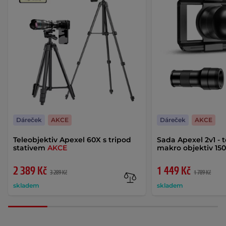
Dáreček
AKCE
Dáreček
AKCE
Teleobjektiv Apexel 60X s tripod
Sada Apexel 2v1 - t
stativem
AKCE
makro objektiv 1
2 389 Kč
1 449 Kč
3 289 Kč
1 789 Kč
skladem
skladem