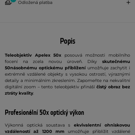
Odložená platba
Popis
Teleobjektiv Apelex 50x
posouvá možnosti mobilního
focení na zcela novou úroveň. Díky
skutečnému
50násobnému optickému přiblížení
umožňuje zachytit i
extrémně vzdálené objekty s vysokou ostrostí, výraznými
detaily a minimálním zkreslením. Zapomeňte na nekvalitní
digitální zoom – tento teleobjektiv přináší
čistý obraz bez
ztráty kvality
.
Profesionální 50x optický výkon
Výkonná optická soustava s
ekvivalentní ohniskovou
vzdáleností až 1200 mm
umožňuje přiblížit vzdálené