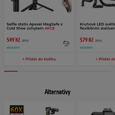
Selfie stativ Apexel MagSafe s
Kruhové LED světlo
Cold Shoe úchytem
AKCE
flexibilním stativ
549 Kč
579 Kč
689 Kč
789 Kč
skladem
skladem
+ Přidat do košíku
+ Přidat d
Alternativy