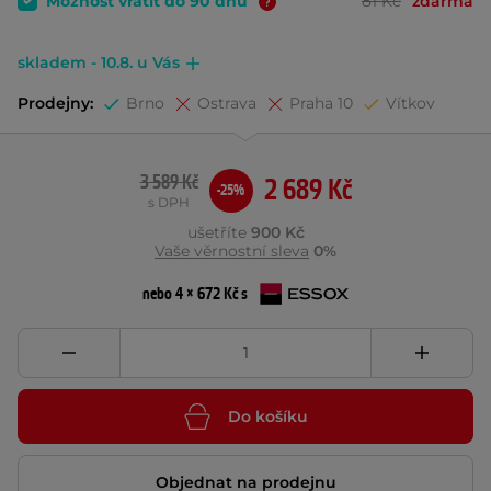
Možnost vrátit do 90 dnů
81 Kč
zdarma
skladem - 10.8. u Vás
Prodejny:
Brno
Ostrava
Praha 10
Vítkov
3 589 Kč
2 689 Kč
-25%
s DPH
ušetříte
900 Kč
Vaše věrnostní sleva
0%
nebo 4 × 672 Kč s
Do košíku
Objednat na prodejnu