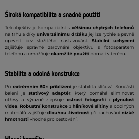
Široká kompatibilita a snadné použití
Teleobjektiv je kompatibilní s
většinou chytrých telefonů
na trhu a díky
univerzálnímu držáku
jej lze rychle a pevně
upevnit bez složitého nastavování.
Stabilní uchycení
zajišťuje správné zarovnání objektivu s fotoaparátem
telefonu a umožňuje
okamžité použití
doma i v terénu.
Stabilita a odolná konstrukce
Při
extrémním 50× přiblížení
je stabilita klíčová. Součástí
balení je
stativový adaptér
, který pomáhá eliminovat
otřesy a výrazně zlepšuje
ostrost fotografií
i
plynulost
videa
.
Robustní konstrukce
z
hliníkové slitiny
a odolných
materiálů zajišťuje
dlouhou životnost
při zachování
nízké
hmotnosti
vhodné pro cestování.